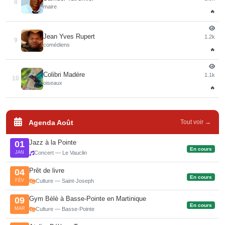
8
maire
🔥
Jean Yves Rupert
1.2k
9
comédiens
🔥
Colibri Madére
1.1k
10
oiseaux
🔥
Agenda Août
Tout voir →
Jazz à la Pointe
01
En cours
JAN
Concert — Le Vauclin
Prêt de livre
04
En cours
FÉV
Culture — Saint-Joseph
Gym Bèlè à Basse-Pointe en Martinique
09
En cours
MAR
Culture — Basse-Pointe