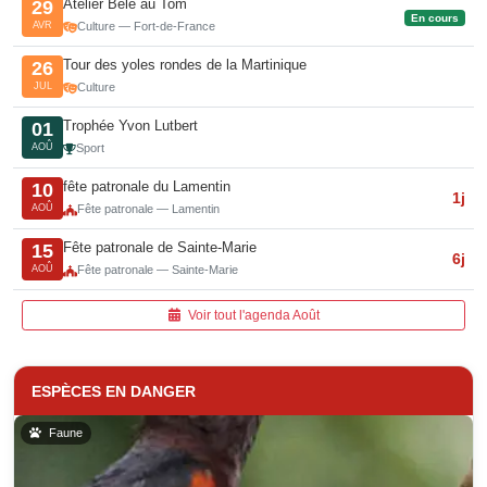
Atelier Bélè au Tom
29
En cours
AVR
Culture — Fort-de-France
Tour des yoles rondes de la Martinique
26
JUL
Culture
Trophée Yvon Lutbert
01
AOÛ
Sport
fête patronale du Lamentin
10
1j
AOÛ
Fête patronale — Lamentin
Fête patronale de Sainte-Marie
15
6j
AOÛ
Fête patronale — Sainte-Marie
Voir tout l'agenda Août
ESPÈCES EN DANGER
Faune