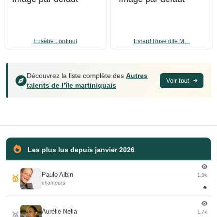
Eusèbe Lordinot
Evrard Rose dite M…
Découvrez la liste complète des
Autres
Voir tout
talents de l’île martiniquais
Les plus lus depuis janvier 2026
Paulo Albin
1.9k
🥇
chanteurs
🔥
Aurélie Nella
1.7k
🥈