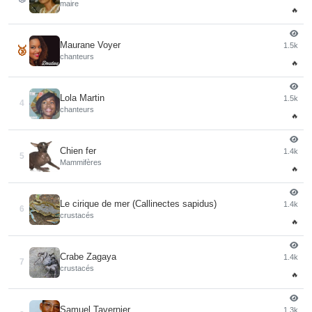
maire
🔥
Maurane Voyer
1.5k
🥉
chanteurs
🔥
Lola Martin
1.5k
4
chanteurs
🔥
Chien fer
1.4k
5
Mammifères
🔥
Le cirique de mer (Callinectes sapidus)
1.4k
6
crustacés
🔥
Crabe Zagaya
1.4k
7
crustacés
🔥
Samuel Tavernier
1.3k