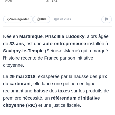
ÂGE
40
ans
Sauvegarder
Utile
178 vues
Née en
Martinique
,
Priscillia Ludosky
, alors âgée
de
33 ans
, est une
auto-entrepreneuse
installée à
Savigny-le-Temple
(Seine-et-Marne) qui a marqué
l'histoire récente de France par son initiative
citoyenne.
Le
29 mai 2018
, exaspérée par la hausse des
prix
du
carburant
, elle lance une pétition en ligne
réclamant une
baisse
des
taxes
sur les produits de
première nécessité, un
référendum
d'
initiative
citoyenne (RIC)
et une justice fiscale.