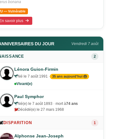
terus bonana
VU — Vulnérable
En savoir plus
ANNIVERSAIRES DU JOUR
Vendredi 7 août
NAISSANCE
2
Lénora Guion-Firmin
Né le 7 août 1991 ·
35 ans aujourd'hui 🎂
Vivant(e)
Paul Symphor
Né(e) le 7 août 1893 · mort à
74 ans
Décédé(e) le 27 mars 1968
🕊️
DISPARITION
1
Alphonse Jean-Joseph