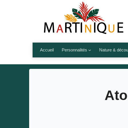
Accueil
Personnalités
Nature & décou
Artistes
Fleurs, fruits,
Médias
Les animaux
Sportifs
Nos plages et î
Ato
Politiques
Montagnes et r
Nos écrivains
Autres talents de l’île