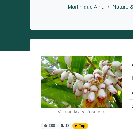
Entrepreneurs
Martinique A nu
/
Nature 
Miss et misters
© Jean Mary Rosillette
👁️ 386
👤 18
⭐ Top