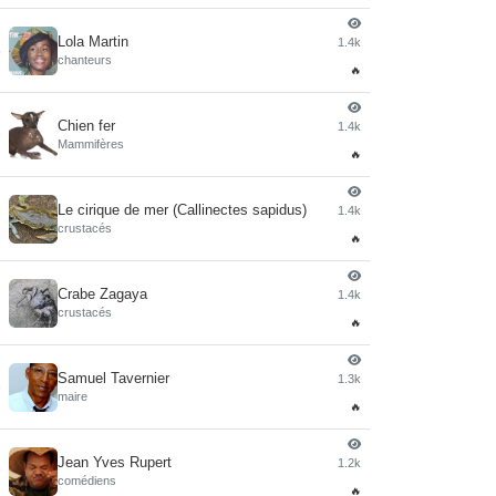
Lola Martin
1.4k
4
chanteurs
🔥
Chien fer
1.4k
5
Mammifères
🔥
Le cirique de mer (Callinectes sapidus)
1.4k
6
crustacés
🔥
Crabe Zagaya
1.4k
7
crustacés
🔥
Samuel Tavernier
1.3k
8
maire
🔥
Jean Yves Rupert
1.2k
9
comédiens
🔥