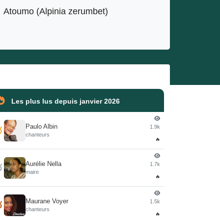
Atoumo (Alpinia zerumbet)
Les plus lus depuis janvier 2026
Paulo Albin
1.9k

chanteurs
🔥
Aurélie Nella
1.7k

maire
🔥
Maurane Voyer
1.5k

chanteurs
🔥