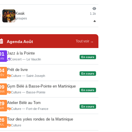
Kwak
1.1k
0
groupes
🔥
Agenda Août
Tout voir →
Jazz à la Pointe
01
En cours
JAN
Concert — Le Vauclin
Prêt de livre
04
En cours
FÉV
Culture — Saint-Joseph
Gym Bèlè à Basse-Pointe en Martinique
09
En cours
MAR
Culture — Basse-Pointe
Atelier Bélè au Tom
29
En cours
AVR
Culture — Fort-de-France
Tour des yoles rondes de la Martinique
26
JUL
Culture