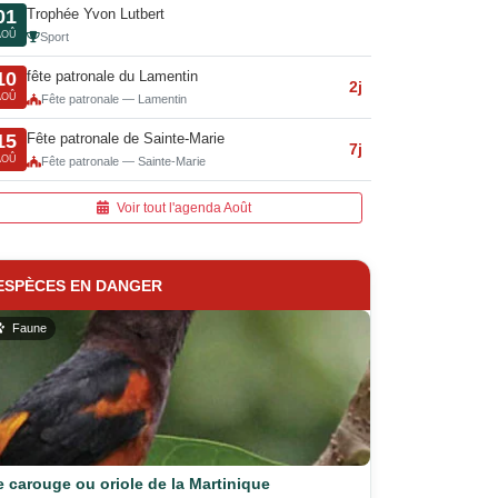
Trophée Yvon Lutbert
01
AOÛ
Sport
fête patronale du Lamentin
10
2j
AOÛ
Fête patronale — Lamentin
Fête patronale de Sainte-Marie
15
7j
AOÛ
Fête patronale — Sainte-Marie
Voir tout l'agenda Août
ESPÈCES EN DANGER
Faune
e carouge ou oriole de la Martinique