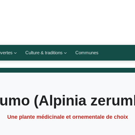
vertes
Culture & traditions
Communes
 légumes
Culte et religions
Musées et lieux culturels
lets
Arts et traditions
umo (Alpinia zerum
populaires
ivières
Agenda culturel
Une plante médicinale et ornementale de choix