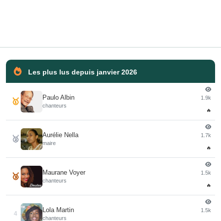
Les plus lus depuis janvier 2026
Paulo Albin
1.9k
🥇
chanteurs
🔥
Aurélie Nella
1.7k
🥈
maire
🔥
Maurane Voyer
1.5k
🥉
chanteurs
🔥
Lola Martin
1.5k
4
chanteurs