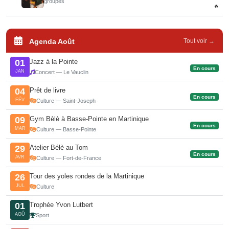
groupes
🔥
Agenda Août
Tout voir →
Jazz à la Pointe
01
En cours
JAN
Concert — Le Vauclin
Prêt de livre
04
En cours
FÉV
Culture — Saint-Joseph
Gym Bèlè à Basse-Pointe en Martinique
09
En cours
MAR
Culture — Basse-Pointe
Atelier Bélè au Tom
29
En cours
AVR
Culture — Fort-de-France
Tour des yoles rondes de la Martinique
26
JUL
Culture
Trophée Yvon Lutbert
01
AOÛ
Sport