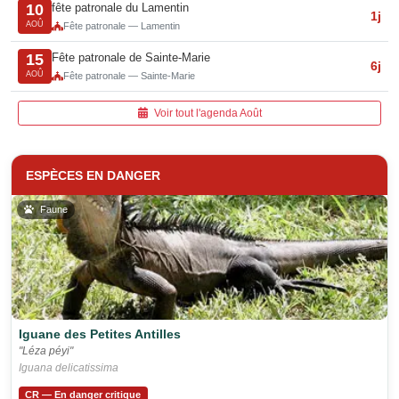
fête patronale du Lamentin
10
1j
AOÛ
Fête patronale — Lamentin
Fête patronale de Sainte-Marie
15
6j
AOÛ
Fête patronale — Sainte-Marie
Voir tout l'agenda Août
ESPÈCES EN DANGER
Faune
Iguane des Petites Antilles
"Léza péyi"
Iguana delicatissima
CR — En danger critique