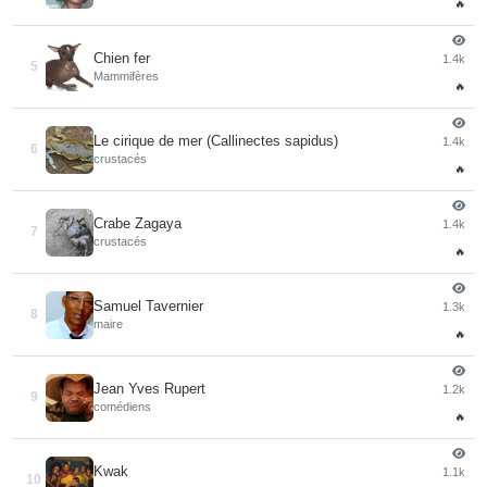
🔥
Chien fer
1.4k
5
Mammifères
🔥
Le cirique de mer (Callinectes sapidus)
1.4k
6
crustacés
🔥
Crabe Zagaya
1.4k
7
crustacés
🔥
Samuel Tavernier
1.3k
8
maire
🔥
Jean Yves Rupert
1.2k
9
comédiens
🔥
Kwak
1.1k
10