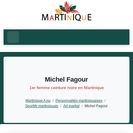
Michel Fagour
1er femme ceinture noire en Martinique
Martinique A nu
/
Personnalités martiniquaises
/
Sportifs martiniquais
/
Art martial
/
Michel Fagour