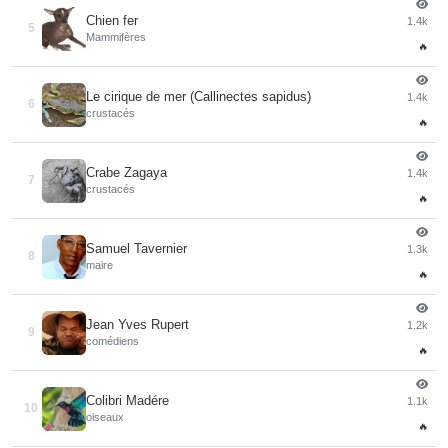
Chien fer
1.4k
5
Mammifères
🔥
Le cirique de mer (Callinectes sapidus)
1.4k
6
crustacés
🔥
Crabe Zagaya
1.4k
7
crustacés
🔥
Samuel Tavernier
1.3k
8
maire
🔥
Jean Yves Rupert
1.2k
9
comédiens
🔥
Colibri Madére
1.1k
10
oiseaux
🔥