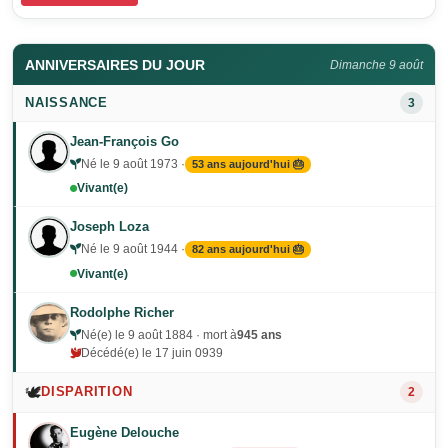
ANNIVERSAIRES DU JOUR
Dimanche 9 août
NAISSANCE
3
Jean-François Go
Né le 9 août 1973 ·
53 ans aujourd'hui 🎂
Vivant(e)
Joseph Loza
Né le 9 août 1944 ·
82 ans aujourd'hui 🎂
Vivant(e)
Rodolphe Richer
Né(e) le 9 août 1884 · mort à
945 ans
Décédé(e) le 17 juin 0939
🕊️
DISPARITION
2
Eugène Delouche