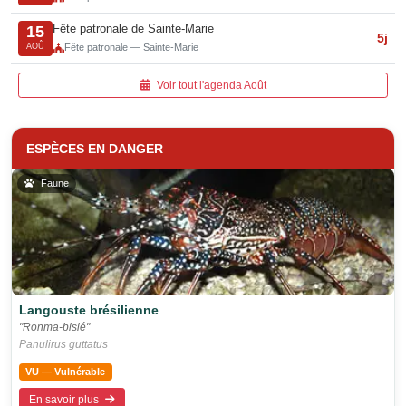
Fête patronale de Sainte-Marie
15
5j
AOÛ
Fête patronale — Sainte-Marie
Voir tout l'agenda Août
ESPÈCES EN DANGER
Faune
Langouste brésilienne
"Ronma-bisié"
Panulirus guttatus
VU — Vulnérable
En savoir plus