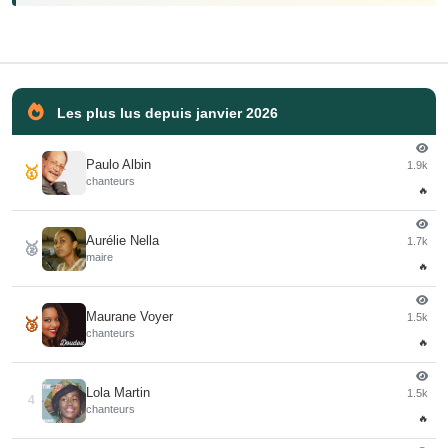
Les plus lus depuis janvier 2026
Paulo Albin
1.9k
🥇
chanteurs
🔥
Aurélie Nella
1.7k
🥈
maire
🔥
Maurane Voyer
1.5k
🥉
chanteurs
🔥
Lola Martin
1.5k
4
chanteurs
🔥