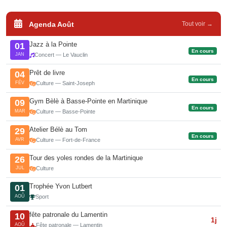
Agenda Août
Tout voir →
Jazz à la Pointe
01
En cours
JAN
Concert — Le Vauclin
Prêt de livre
04
En cours
FÉV
Culture — Saint-Joseph
Gym Bèlè à Basse-Pointe en Martinique
09
En cours
MAR
Culture — Basse-Pointe
Atelier Bélè au Tom
29
En cours
AVR
Culture — Fort-de-France
Tour des yoles rondes de la Martinique
26
JUL
Culture
Trophée Yvon Lutbert
01
AOÛ
Sport
fête patronale du Lamentin
10
1j
AOÛ
Fête patronale — Lamentin