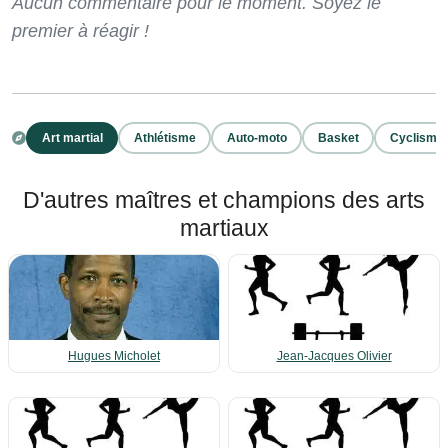
Aucun commentaire pour le moment. Soyez le
premier à réagir !
Art martial
Athlétisme
Auto-moto
Basket
Cyclisme
D'autres maîtres et champions des arts
martiaux
Hugues Micholet
Jean-Jacques Olivier