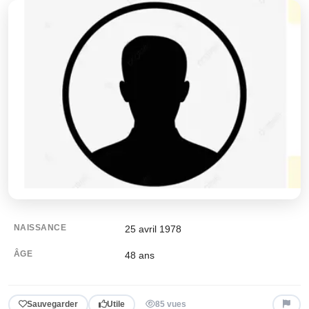
NAISSANCE
25 avril 1978
ÂGE
48
ans
Sauvegarder
Utile
85 vues