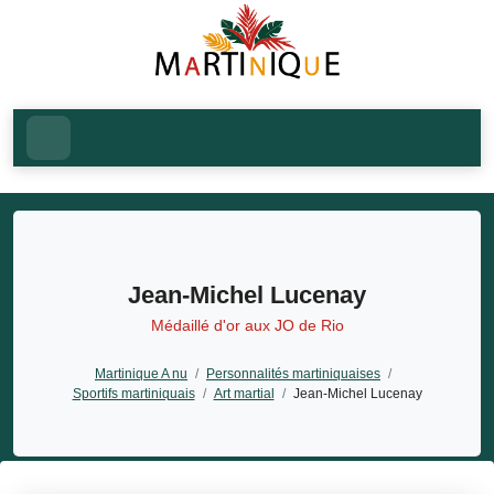
Jean-Michel Lucenay
Médaillé d'or aux JO de Rio
Martinique A nu
/
Personnalités martiniquaises
/
Sportifs martiniquais
/
Art martial
/
Jean-Michel Lucenay