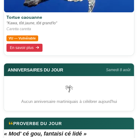
Tortue caouanne
"Kawa, tôti jaune, tôti grand'lo"
Caretta caretta
VU — Vulnérable
En savoir plus
ANNIVERSAIRES DU JOUR
Samedi 8 août
🌴
Aucun anniversaire martiniquais à célébrer aujourd'hui
PROVERBE DU JOUR
« Mod' cé gou, fantaisi cé lidé »