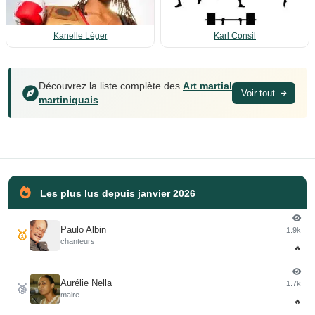
Kanelle Léger
Karl Consil
Découvrez la liste complète des
Art martial
Voir tout
martiniquais
Les plus lus depuis janvier 2026
Paulo Albin
1.9k
🥇
chanteurs
🔥
Aurélie Nella
1.7k
🥈
maire
🔥