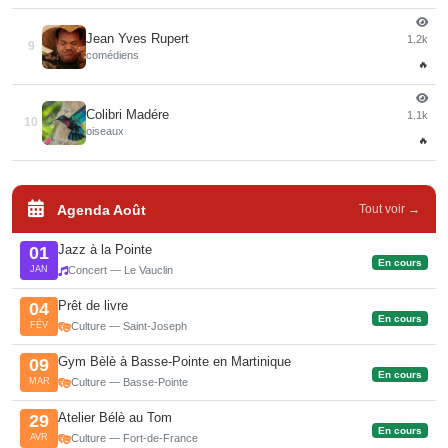
Jean Yves Rupert
1.2k
9
comédiens
🔥
Colibri Madére
1.1k
10
oiseaux
🔥
Agenda Août
Tout voir →
Jazz à la Pointe
01
En cours
JAN
Concert — Le Vauclin
Prêt de livre
04
En cours
FÉV
Culture — Saint-Joseph
Gym Bèlè à Basse-Pointe en Martinique
09
En cours
MAR
Culture — Basse-Pointe
Atelier Bélè au Tom
29
En cours
AVR
Culture — Fort-de-France