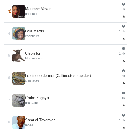
Maurane Voyer
1.5k
🥉
chanteurs
🔥
Lola Martin
1.5k
4
chanteurs
🔥
Chien fer
1.4k
5
Mammifères
🔥
Le cirique de mer (Callinectes sapidus)
1.4k
6
crustacés
🔥
Crabe Zagaya
1.4k
7
crustacés
🔥
Samuel Tavernier
1.3k
8
maire
🔥