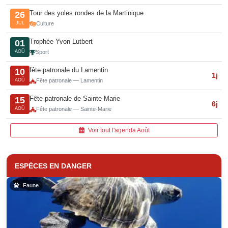
Tour des yoles rondes de la Martinique
26
JUL
Culture
Trophée Yvon Lutbert
01
AOÛ
Sport
fête patronale du Lamentin
10
1j
AOÛ
Fête patronale — Lamentin
Fête patronale de Sainte-Marie
15
6j
AOÛ
Fête patronale — Sainte-Marie
Voir tout l'agenda Août
ESPÈCES EN DANGER
Faune