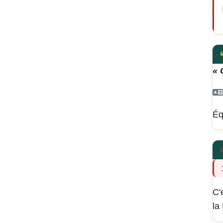
« 
Éq
C'
la