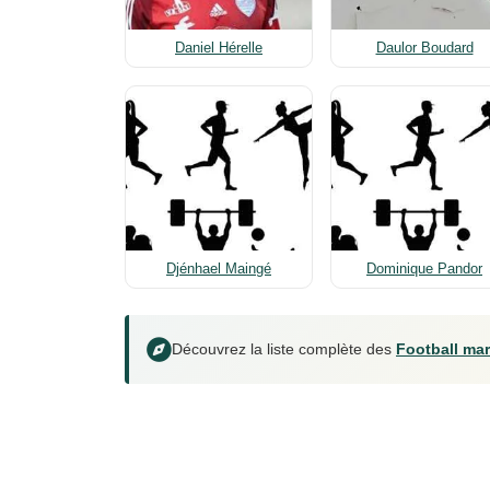
Daniel Hérelle
Daulor Boudard
Djénhael Maingé
Dominique Pandor
Découvrez la liste complète des
Football mar