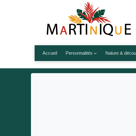
Accueil
Personnalités
Nature & décou
Artistes
Fleurs, fruits,
Médias
Les animaux
Sportifs
Nos plages et î
Politiques
Montagnes et r
Nos écrivains
Autres talents de l’île