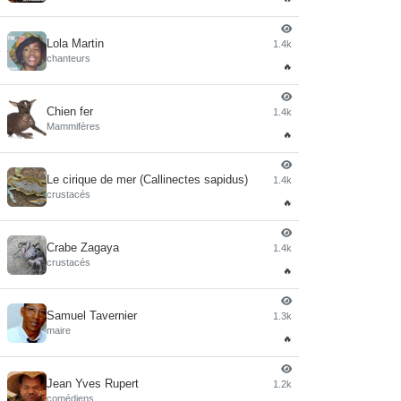
Lola Martin
1.4k
4
chanteurs
🔥
Chien fer
1.4k
5
Mammifères
🔥
Le cirique de mer (Callinectes sapidus)
1.4k
6
crustacés
🔥
Crabe Zagaya
1.4k
7
crustacés
🔥
Samuel Tavernier
1.3k
8
maire
🔥
Jean Yves Rupert
1.2k
9
comédiens