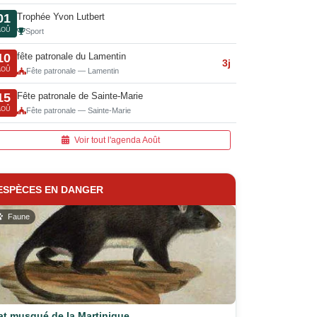
Trophée Yvon Lutbert
01
AOÛ
Sport
fête patronale du Lamentin
10
3j
AOÛ
Fête patronale — Lamentin
Fête patronale de Sainte-Marie
15
AOÛ
Fête patronale — Sainte-Marie
Voir tout l'agenda Août
ESPÈCES EN DANGER
Faune
at musqué de la Martinique