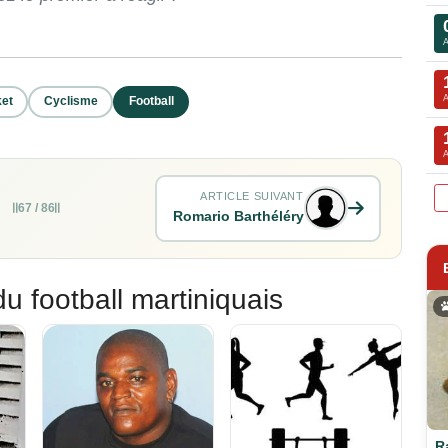
et
Cyclisme
Football
ARTICLE SUIVANT
67 / 86
Romario Barthéléry
du football martiniquais
R