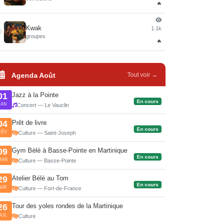
🔥
Kwak
1.1k
0
groupes
🔥
Agenda Août
Tout voir →
Jazz à la Pointe
01
En cours
JAN
Concert — Le Vauclin
Prêt de livre
04
En cours
FÉV
Culture — Saint-Joseph
Gym Bèlè à Basse-Pointe en Martinique
09
En cours
MAR
Culture — Basse-Pointe
Atelier Bélè au Tom
29
En cours
AVR
Culture — Fort-de-France
Tour des yoles rondes de la Martinique
26
JUL
Culture