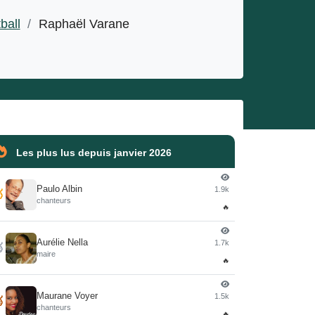
ball
/
Raphaël Varane
Les plus lus depuis janvier 2026
Paulo Albin
1.9k

chanteurs
🔥
Aurélie Nella
1.7k

maire
🔥
Maurane Voyer
1.5k

chanteurs
🔥