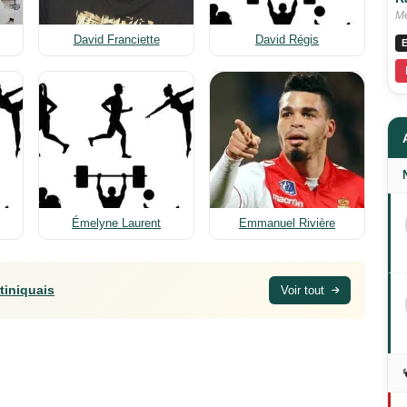
Me
David Franciette
David Régis
E
Émelyne Laurent
Emmanuel Rivière
tiniquais
Voir tout