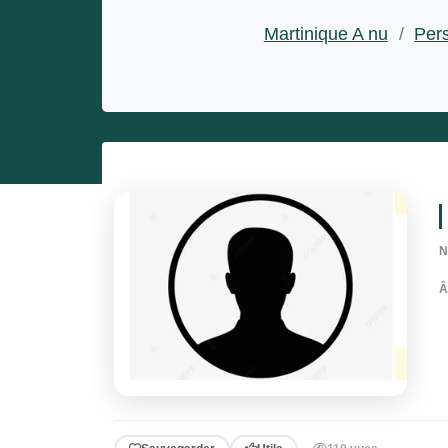
Entrepreneurs
Martinique A nu
/
Pers
Miss et misters
N
Â