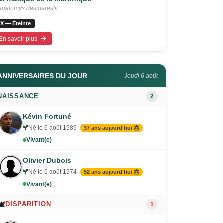
galomys desmarestii
X — Éteinte
En savoir plus
ANNIVERSAIRES DU JOUR
Jeudi 6 août
NAISSANCE
2
Kévin Fortuné
Né le 6 août 1989 ·
37 ans aujourd'hui 🎂
Vivant(e)
Olivier Dubois
Né le 6 août 1974 ·
52 ans aujourd'hui 🎂
Vivant(e)
🕊️
DISPARITION
1