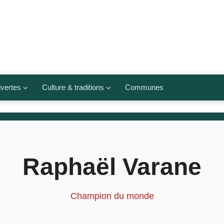
vertes
Culture & traditions
Communes
 légumes
Culte et religions
Musées et lieux culturels
lets
Arts et traditions
Raphaël Varane
populaires
ivières
Agenda culturel
Champion du monde