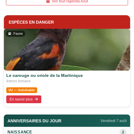
Voir tout l'agenda Août
ESPÈCES EN DANGER
Faune
Le carouge ou oriole de la Martinique
Icterus bonana
VU — Vulnérable
En savoir plus
ANNIVERSAIRES DU JOUR
Vendredi 7 août
NAISSANCE
2