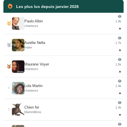
Les plus lus depuis janvier 2026
Paulo Albin
1.9k
🥇
chanteurs
🔥
Aurélie Nella
1.7k
🥈
maire
🔥
Maurane Voyer
1.5k
🥉
chanteurs
🔥
Lola Martin
1.4k
4
chanteurs
🔥
Chien fer
1.4k
5
Mammifères
🔥