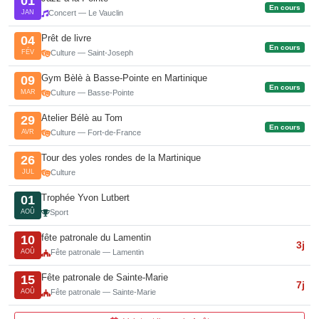
01
En cours
JAN
Concert — Le Vauclin
Prêt de livre
04
En cours
FÉV
Culture — Saint-Joseph
Gym Bèlè à Basse-Pointe en Martinique
09
En cours
MAR
Culture — Basse-Pointe
Atelier Bélè au Tom
29
En cours
AVR
Culture — Fort-de-France
Tour des yoles rondes de la Martinique
26
JUL
Culture
Trophée Yvon Lutbert
01
AOÛ
Sport
fête patronale du Lamentin
10
3j
AOÛ
Fête patronale — Lamentin
Fête patronale de Sainte-Marie
15
7j
AOÛ
Fête patronale — Sainte-Marie