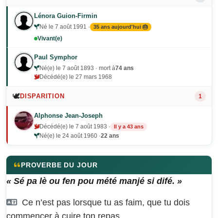
Lénora Guion-Firmin
Né le 7 août 1991 ·
35 ans aujourd'hui 🎂
Vivant(e)
Paul Symphor
Né(e) le 7 août 1893 · mort à
74 ans
Décédé(e) le 27 mars 1968
🕊️
DISPARITION
1
Alphonse Jean-Joseph
Décédé(e) le 7 août 1983 ·
Il y a 43 ans
Né(e) le 24 août 1960 ·
22 ans
PROVERBE DU JOUR
« Sé pa lè ou fen pou mété manjé si difé. »
Ce n’est pas lorsque tu as faim, que tu dois
commencer à cuire ton repas.