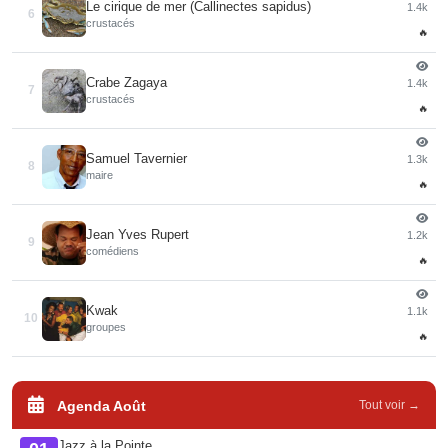
Le cirique de mer (Callinectes sapidus)
1.4k
6
crustacés
🔥
Crabe Zagaya
1.4k
7
crustacés
🔥
Samuel Tavernier
1.3k
8
maire
🔥
Jean Yves Rupert
1.2k
9
comédiens
🔥
Kwak
1.1k
10
groupes
🔥
Agenda Août
Tout voir →
Jazz à la Pointe