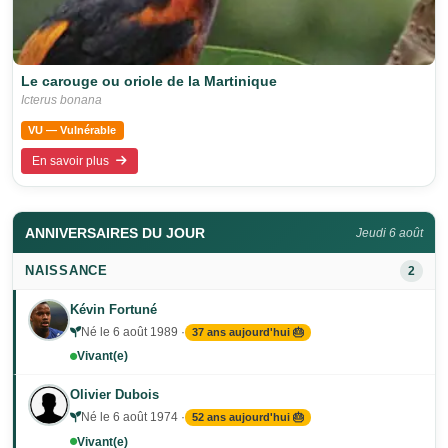
Le carouge ou oriole de la Martinique
Icterus bonana
VU — Vulnérable
En savoir plus
ANNIVERSAIRES DU JOUR
Jeudi 6 août
NAISSANCE
2
Kévin Fortuné
Né le 6 août 1989 ·
37 ans aujourd'hui 🎂
Vivant(e)
Olivier Dubois
Né le 6 août 1974 ·
52 ans aujourd'hui 🎂
Vivant(e)