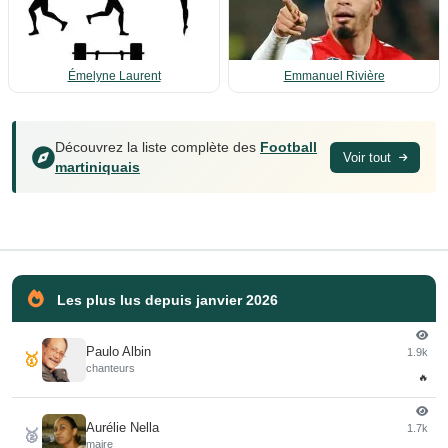
Émelyne Laurent
Emmanuel Rivière
Découvrez la liste complète des
Football
Voir tout
martiniquais
Les plus lus depuis janvier 2026
Paulo Albin
1.9k
🥇
chanteurs
🔥
Aurélie Nella
1.7k
🥈
maire