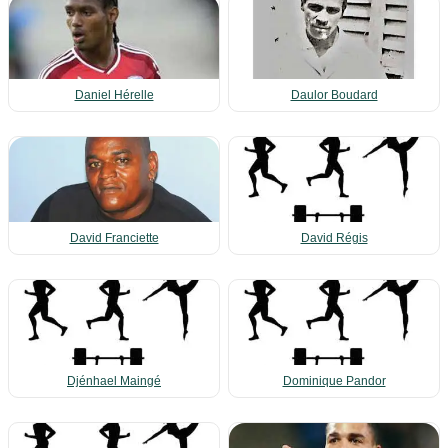
Daniel Hérelle
Daulor Boudard
David Franciette
David Régis
Djénhael Maingé
Dominique Pandor