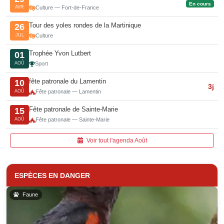
En cours
AVR
Culture — Fort-de-France
Tour des yoles rondes de la Martinique
26
JUL
Culture
Trophée Yvon Lutbert
01
AOÛ
Sport
fête patronale du Lamentin
10
3j
AOÛ
Fête patronale — Lamentin
Fête patronale de Sainte-Marie
15
AOÛ
Fête patronale — Sainte-Marie
Voir tout l'agenda Août
ESPÈCES EN DANGER
Faune