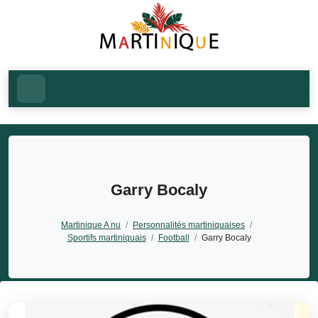
Garry Bocaly
Martinique A nu
/
Personnalités martiniquaises
/
Sportifs martiniquais
/
Football
/
Garry Bocaly