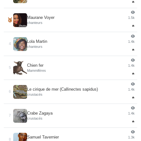
🔥
Maurane Voyer
1.5k
🥉
chanteurs
🔥
Lola Martin
1.4k
4
chanteurs
🔥
Chien fer
1.4k
5
Mammifères
🔥
Le cirique de mer (Callinectes sapidus)
1.4k
6
crustacés
🔥
Crabe Zagaya
1.4k
7
crustacés
🔥
Samuel Tavernier
1.3k
8