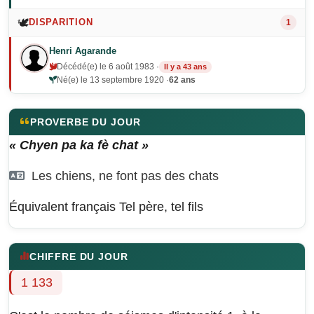
🕊️
DISPARITION
1
Henri Agarande
Décédé(e) le 6 août 1983 ·
Il y a 43 ans
Né(e) le 13 septembre 1920 ·
62 ans
PROVERBE DU JOUR
« Chyen pa ka fè chat »
Les chiens, ne font pas des chats
Équivalent français
Tel père, tel fils
CHIFFRE DU JOUR
1 133