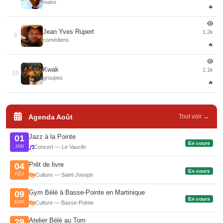
maire
🔥
Jean Yves Rupert
1.2k
9
comédiens
🔥
Kwak
1.1k
10
groupes
🔥
Agenda Août
Tout voir →
Jazz à la Pointe
01
En cours
JAN
Concert — Le Vauclin
Prêt de livre
04
En cours
FÉV
Culture — Saint-Joseph
Gym Bèlè à Basse-Pointe en Martinique
09
En cours
MAR
Culture — Basse-Pointe
Atelier Bélè au Tom
29