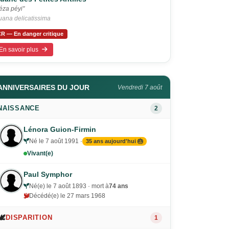
éza péyi"
uana delicatissima
R — En danger critique
En savoir plus
ANNIVERSAIRES DU JOUR
Vendredi 7 août
NAISSANCE
2
Lénora Guion-Firmin
Né le 7 août 1991 ·
35 ans aujourd'hui 🎂
Vivant(e)
Paul Symphor
Né(e) le 7 août 1893 · mort à
74 ans
Décédé(e) le 27 mars 1968
🕊️
DISPARITION
1