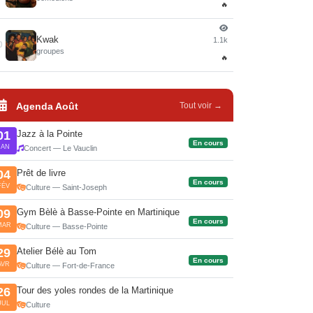
🔥
Kwak
1.1k
0
groupes
🔥
Agenda Août
Tout voir →
Jazz à la Pointe
01
En cours
JAN
Concert — Le Vauclin
Prêt de livre
04
En cours
FÉV
Culture — Saint-Joseph
Gym Bèlè à Basse-Pointe en Martinique
09
En cours
MAR
Culture — Basse-Pointe
Atelier Bélè au Tom
29
En cours
AVR
Culture — Fort-de-France
Tour des yoles rondes de la Martinique
26
JUL
Culture