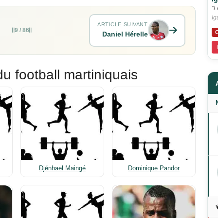
"L
Ig
ARTICLE SUIVANT
9 / 86
C
Daniel Hérelle
du football martiniquais
Djénhael Maingé
Dominique Pandor