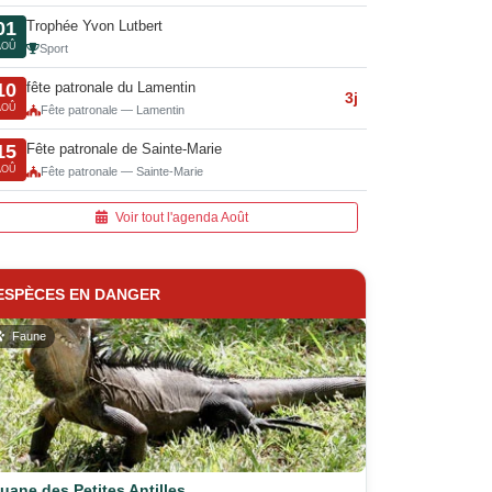
Trophée Yvon Lutbert
01
AOÛ
Sport
fête patronale du Lamentin
10
3j
AOÛ
Fête patronale — Lamentin
Fête patronale de Sainte-Marie
15
AOÛ
Fête patronale — Sainte-Marie
Voir tout l'agenda Août
ESPÈCES EN DANGER
Faune
guane des Petites Antilles