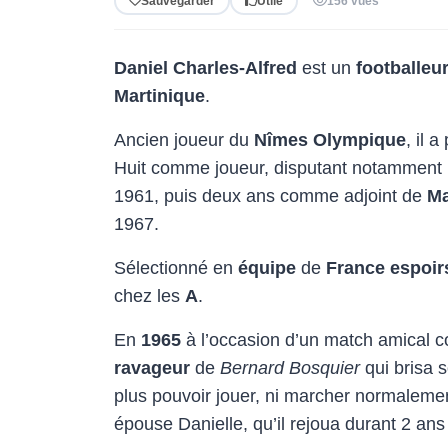
Sauvegarder
Utile
156 vues
Daniel Charles-Alfred
est un
footballeu
Martinique
.
Ancien joueur du
Nîmes Olympique
, il 
Huit comme joueur, disputant notamment 
1961, puis deux ans comme adjoint de
Ma
1967.
Sélectionné en
équipe
de
France espoir
chez les
A
.
En
1965
à l’occasion d’un match amical 
ravageur
de
Bernard Bosquier
qui brisa s
plus pouvoir jouer, ni marcher normalemen
épouse Danielle, qu’il rejoua durant 2 ans