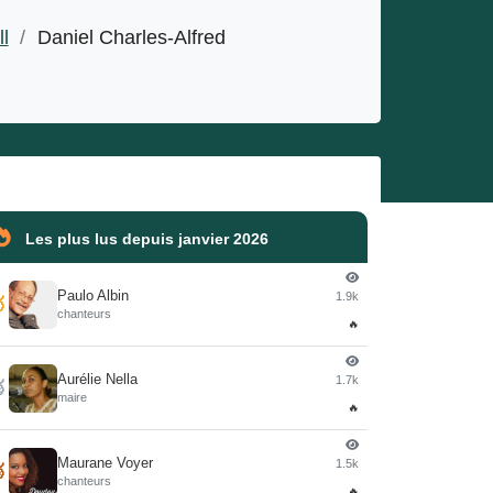
l
/
Daniel Charles-Alfred
Les plus lus depuis janvier 2026
Paulo Albin
1.9k

chanteurs
🔥
Aurélie Nella
1.7k

maire
🔥
Maurane Voyer
1.5k

chanteurs
🔥