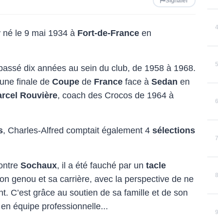
Signaler
r
né le 9 mai 1934 à
Fort-de-France
en
a passé dix années au sein du club, de 1958 à 1968.
une finale de
Coupe
de
France
face à
Sedan
en
rcel Rouvière
, coach des Crocos de 1964 à
s
, Charles-Alfred comptait également 4
sélections
contre
Sochaux
, il a été fauché par un
tacle
on genou et sa carrière, avec la perspective de ne
t. C’est grâce au soutien de sa famille et de son
 en équipe professionnelle...