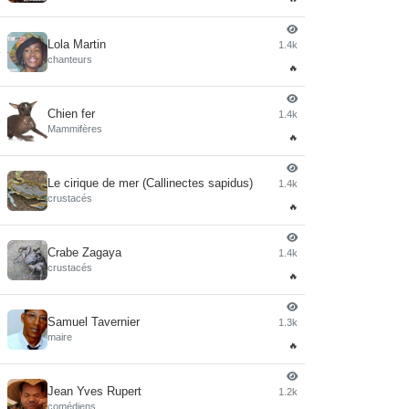
Lola Martin
1.4k
4
chanteurs
🔥
Chien fer
1.4k
5
Mammifères
🔥
Le cirique de mer (Callinectes sapidus)
1.4k
6
crustacés
🔥
Crabe Zagaya
1.4k
7
crustacés
🔥
Samuel Tavernier
1.3k
8
maire
🔥
Jean Yves Rupert
1.2k
9
comédiens