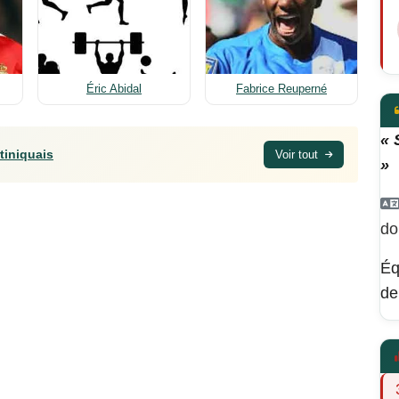
Éric Abidal
Fabrice Reuperné
« 
tiniquais
Voir tout
»
do
Éq
de