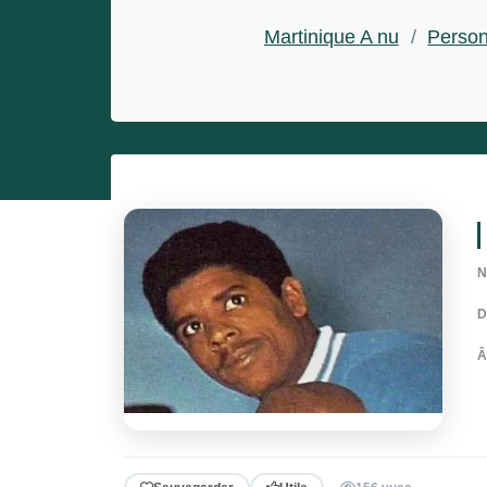
Entrepreneurs
Martinique A nu
/
Person
Miss et misters
N
D
Â