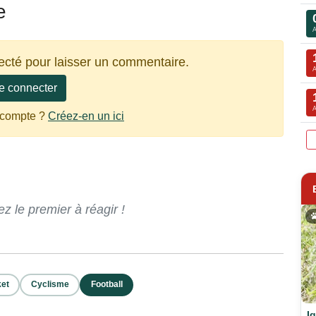
e
ecté pour laisser un commentaire.
e connecter
 compte ?
Créez-en un ici
 le premier à réagir !
et
Cyclisme
Football
I