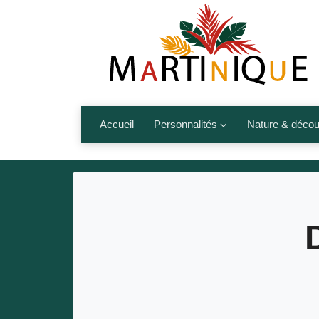
Accueil
Personnalités
Nature & décou
Artistes
Fleurs, fruits,
Médias
Les animaux
Sportifs
Nos plages et î
Politiques
Montagnes et r
Nos écrivains
Autres talents de l’île