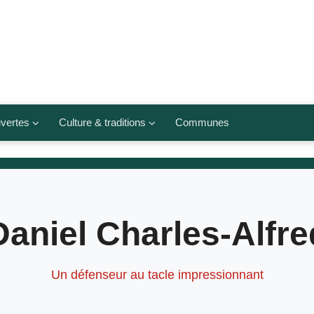
vertes
Culture & traditions
Communes
 légumes
Culte et religions
Musées et lieux culturels
lets
Arts et traditions
Daniel Charles-Alfre
populaires
ivières
Agenda culturel
Un défenseur au tacle impressionnant