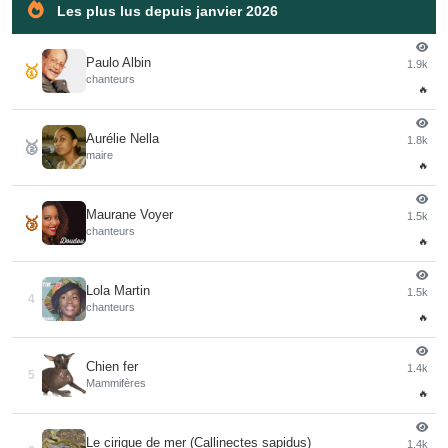
Les plus lus depuis janvier 2026
Paulo Albin
1.9k
🥇
chanteurs
🔥
Aurélie Nella
1.8k
🥈
maire
🔥
Maurane Voyer
1.5k
🥉
chanteurs
🔥
Lola Martin
1.5k
4
chanteurs
🔥
Chien fer
1.4k
5
Mammifères
🔥
Le cirique de mer (Callinectes sapidus)
1.4k