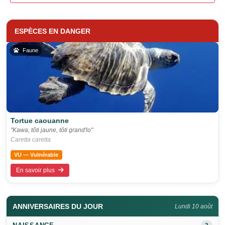
ESPÈCES EN DANGER
Faune
Tortue caouanne
"Kawa, tôti jaune, tôti grand'lo"
Caretta caretta
VU — Vulnérable
En savoir plus
ANNIVERSAIRES DU JOUR
Lundi 10 août