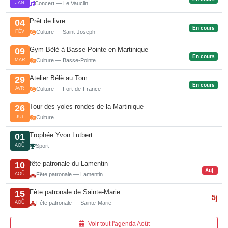
JAN
Concert — Le Vauclin
Prêt de livre
04
En cours
FÉV
Culture — Saint-Joseph
Gym Bèlè à Basse-Pointe en Martinique
09
En cours
MAR
Culture — Basse-Pointe
Atelier Bélè au Tom
29
En cours
AVR
Culture — Fort-de-France
Tour des yoles rondes de la Martinique
26
JUL
Culture
Trophée Yvon Lutbert
01
AOÛ
Sport
fête patronale du Lamentin
10
Auj.
AOÛ
Fête patronale — Lamentin
Fête patronale de Sainte-Marie
15
5j
AOÛ
Fête patronale — Sainte-Marie
Voir tout l'agenda Août