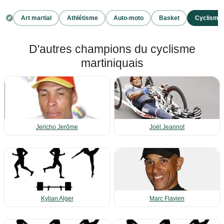
Art martial
Athlétisme
Auto-moto
Basket
Cyclisme
D'autres champions du cyclisme
martiniquais
Jericho Jerôme
Joël Jeannot
Kylian Alger
Marc Flavien