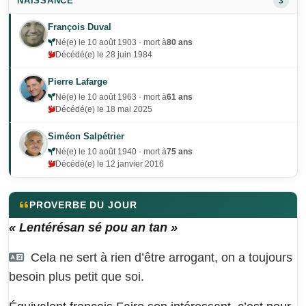
NAISSANCE
3
François Duval
Né(e) le 10 août 1903 · mort à
80 ans
Décédé(e) le 28 juin 1984
Pierre Lafarge
Né(e) le 10 août 1963 · mort à
61 ans
Décédé(e) le 18 mai 2025
Siméon Salpétrier
Né(e) le 10 août 1940 · mort à
75 ans
Décédé(e) le 12 janvier 2016
PROVERBE DU JOUR
« Lentérésan sé pou an tan »
Cela ne sert à rien d’être arrogant, on a toujours
besoin plus petit que soi.