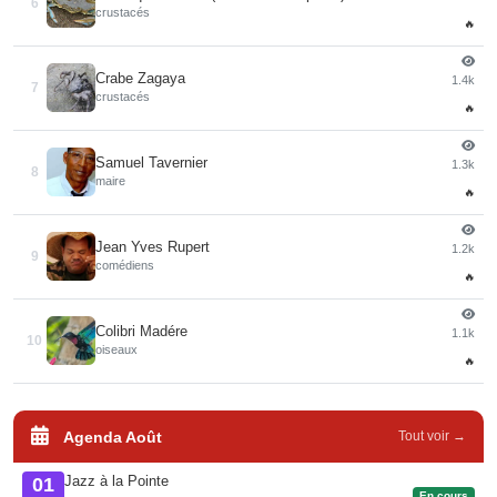
6
crustacés
🔥
Crabe Zagaya
1.4k
7
crustacés
🔥
Samuel Tavernier
1.3k
8
maire
🔥
Jean Yves Rupert
1.2k
9
comédiens
🔥
Colibri Madére
1.1k
10
oiseaux
🔥
Agenda Août
Tout voir →
Jazz à la Pointe
01
En cours