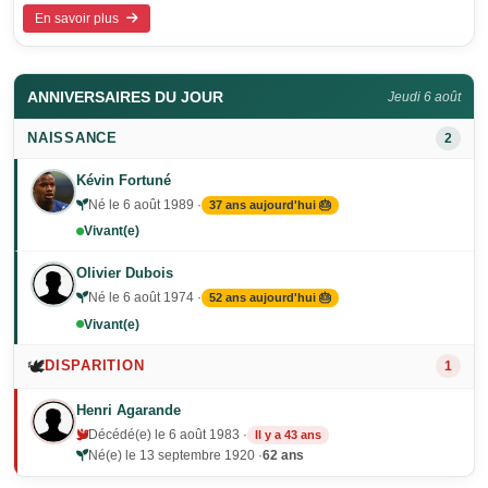
En savoir plus
ANNIVERSAIRES DU JOUR
Jeudi 6 août
NAISSANCE
2
Kévin Fortuné
Né le 6 août 1989 ·
37 ans aujourd'hui 🎂
Vivant(e)
Olivier Dubois
Né le 6 août 1974 ·
52 ans aujourd'hui 🎂
Vivant(e)
🕊️
DISPARITION
1
Henri Agarande
Décédé(e) le 6 août 1983 ·
Il y a 43 ans
Né(e) le 13 septembre 1920 ·
62 ans