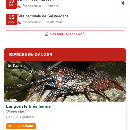
10
3j
AOÛ
Fête patronale — Lamentin
Fête patronale de Sainte-Marie
15
AOÛ
Fête patronale — Sainte-Marie
Voir tout l'agenda Août
ESPÈCES EN DANGER
Faune
Langouste brésilienne
"Ronma-bisié"
Panulirus guttatus
VU — Vulnérable