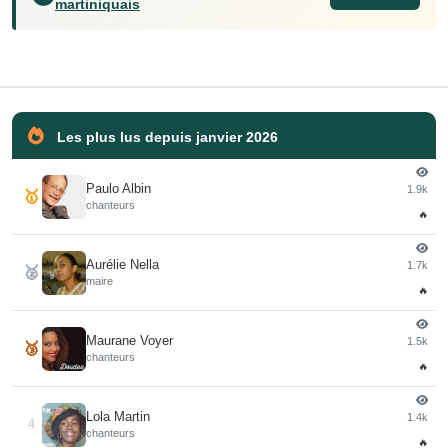
martiniquais
Les plus lus depuis janvier 2026
Paulo Albin
1.9k
🥇
chanteurs
🔥
Aurélie Nella
1.7k
🥈
maire
🔥
Maurane Voyer
1.5k
🥉
chanteurs
🔥
Lola Martin
1.4k
4
chanteurs
🔥