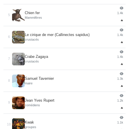
Chien fer
1.4k
5
Mammifères
🔥
Le cirique de mer (Callinectes sapidus)
1.4k
6
crustacés
🔥
Crabe Zagaya
1.4k
7
crustacés
🔥
Samuel Tavernier
1.3k
8
maire
🔥
Jean Yves Rupert
1.2k
9
comédiens
🔥
Kwak
1.1k
10
groupes