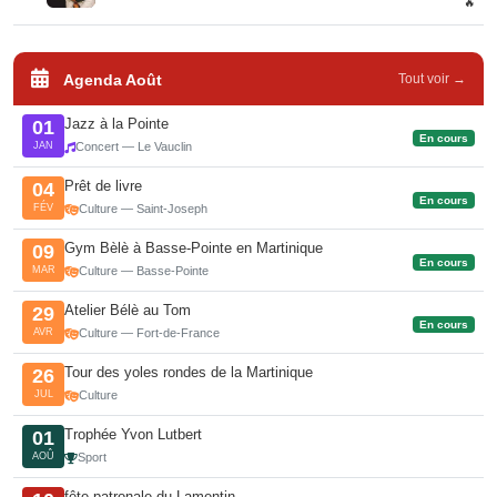
🔥
Agenda Août
Tout voir →
Jazz à la Pointe
01
En cours
JAN
Concert — Le Vauclin
Prêt de livre
04
En cours
FÉV
Culture — Saint-Joseph
Gym Bèlè à Basse-Pointe en Martinique
09
En cours
MAR
Culture — Basse-Pointe
Atelier Bélè au Tom
29
En cours
AVR
Culture — Fort-de-France
Tour des yoles rondes de la Martinique
26
JUL
Culture
Trophée Yvon Lutbert
01
AOÛ
Sport
fête patronale du Lamentin