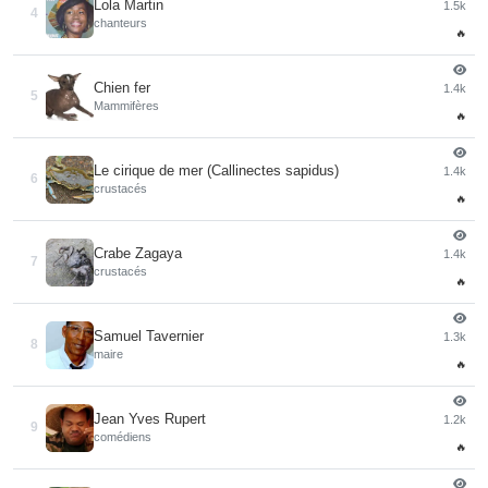
Lola Martin
1.5k
4
chanteurs
🔥
Chien fer
1.4k
5
Mammifères
🔥
Le cirique de mer (Callinectes sapidus)
1.4k
6
crustacés
🔥
Crabe Zagaya
1.4k
7
crustacés
🔥
Samuel Tavernier
1.3k
8
maire
🔥
Jean Yves Rupert
1.2k
9
comédiens
🔥