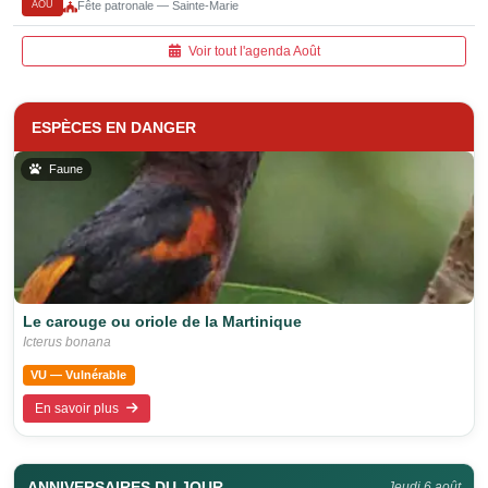
AOÛ
Fête patronale — Sainte-Marie
Voir tout l'agenda Août
ESPÈCES EN DANGER
Faune
Le carouge ou oriole de la Martinique
Icterus bonana
VU — Vulnérable
En savoir plus
ANNIVERSAIRES DU JOUR
Jeudi 6 août