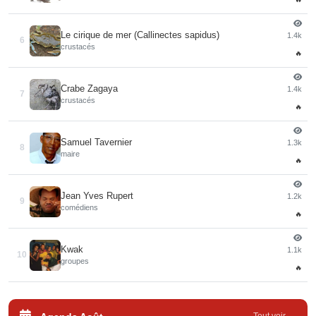
Le cirique de mer (Callinectes sapidus)
1.4k
6
crustacés
🔥
Crabe Zagaya
1.4k
7
crustacés
🔥
Samuel Tavernier
1.3k
8
maire
🔥
Jean Yves Rupert
1.2k
9
comédiens
🔥
Kwak
1.1k
10
groupes
🔥
Tout voir →