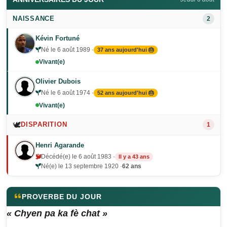
NAISSANCE
2
Kévin Fortuné
Né le 6 août 1989 ·
37 ans aujourd'hui 🎂
Vivant(e)
Olivier Dubois
Né le 6 août 1974 ·
52 ans aujourd'hui 🎂
Vivant(e)
🕊️
DISPARITION
1
Henri Agarande
Décédé(e) le 6 août 1983 ·
Il y a 43 ans
Né(e) le 13 septembre 1920 ·
62 ans
PROVERBE DU JOUR
« Chyen pa ka fè chat »