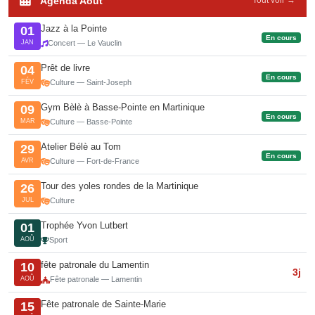
Agenda Août
Jazz à la Pointe
01
En cours
JAN
Concert — Le Vauclin
Prêt de livre
04
En cours
FÉV
Culture — Saint-Joseph
Gym Bèlè à Basse-Pointe en Martinique
09
En cours
MAR
Culture — Basse-Pointe
Atelier Bélè au Tom
29
En cours
AVR
Culture — Fort-de-France
Tour des yoles rondes de la Martinique
26
JUL
Culture
Trophée Yvon Lutbert
01
AOÛ
Sport
fête patronale du Lamentin
10
3j
AOÛ
Fête patronale — Lamentin
Fête patronale de Sainte-Marie
15