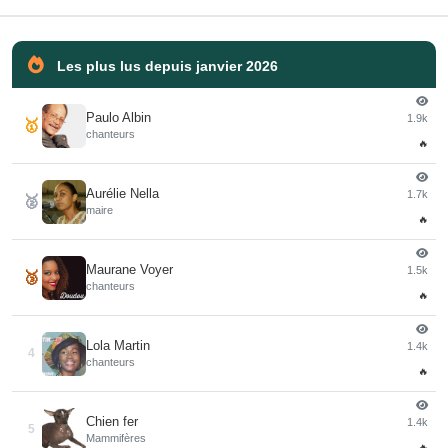
Les plus lus depuis janvier 2026
Paulo Albin
1.9k
🥇
chanteurs
🔥
Aurélie Nella
1.7k
🥈
maire
🔥
Maurane Voyer
1.5k
🥉
chanteurs
🔥
Lola Martin
1.4k
4
chanteurs
🔥
Chien fer
1.4k
5
Mammifères
🔥