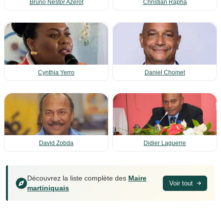
Bruno Nestor Azérot
Christian Rapha
Cynthia Yerro
Daniel Chomet
David Zobda
Didier Laguerre
Découvrez la liste complète des
Maire
Voir tout
martiniquais