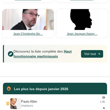
Jean-Christophe Bo…
Jean-Jacques Naray…
Découvrez la liste complète des
Haut
Voir tout
fonctionnaire martiniquais
Les plus lus depuis janvier 2026
Paulo Albin
1.9k
🥇
chanteurs
🔥