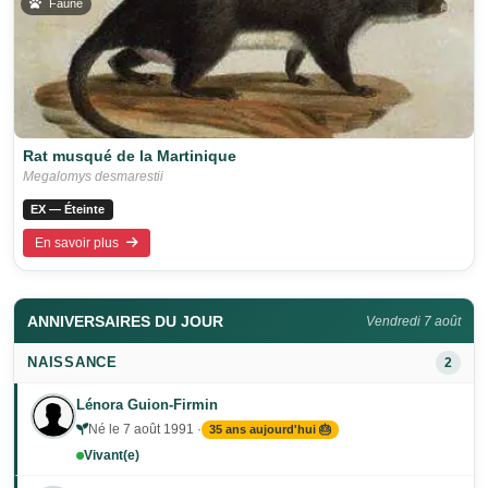
Faune
Rat musqué de la Martinique
Megalomys desmarestii
EX — Éteinte
En savoir plus
ANNIVERSAIRES DU JOUR
Vendredi 7 août
NAISSANCE
2
Lénora Guion-Firmin
Né le 7 août 1991 ·
35 ans aujourd'hui 🎂
Vivant(e)