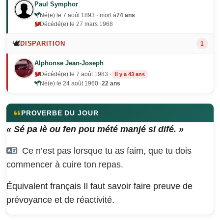
Paul Symphor
Né(e) le 7 août 1893 · mort à
74 ans
Décédé(e) le 27 mars 1968
🕊️
DISPARITION
1
Alphonse Jean-Joseph
Décédé(e) le 7 août 1983 ·
Il y a 43 ans
Né(e) le 24 août 1960 ·
22 ans
PROVERBE DU JOUR
« Sé pa lè ou fen pou mété manjé si difé. »
Ce n’est pas lorsque tu as faim, que tu dois
commencer à cuire ton repas.
Équivalent français
Il faut savoir faire preuve de
prévoyance et de réactivité.