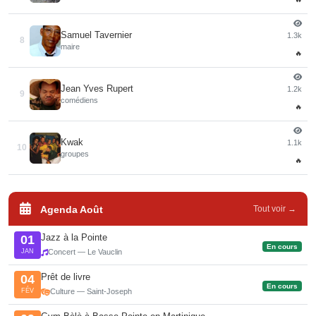
Samuel Tavernier
1.3k
8
maire
🔥
Jean Yves Rupert
1.2k
9
comédiens
🔥
Kwak
1.1k
10
groupes
🔥
Agenda Août
Tout voir →
Jazz à la Pointe
01
En cours
JAN
Concert — Le Vauclin
Prêt de livre
04
En cours
FÉV
Culture — Saint-Joseph