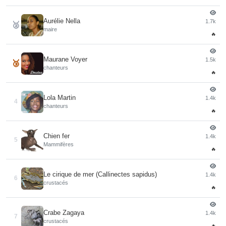
Aurélie Nella
1.7k
🥈
maire
🔥
Maurane Voyer
1.5k
🥉
chanteurs
🔥
Lola Martin
1.4k
4
chanteurs
🔥
Chien fer
1.4k
5
Mammifères
🔥
Le cirique de mer (Callinectes sapidus)
1.4k
6
crustacés
🔥
Crabe Zagaya
1.4k
7
crustacés
🔥