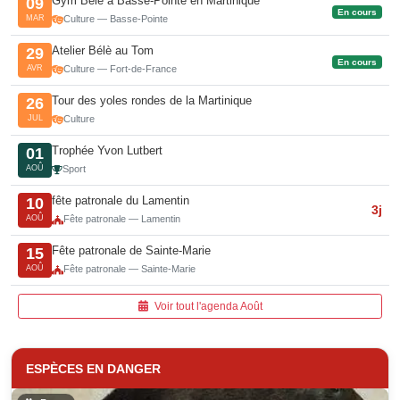
Gym Bèlè à Basse-Pointe en Martinique
09
En cours
MAR
Culture — Basse-Pointe
Atelier Bélè au Tom
29
En cours
AVR
Culture — Fort-de-France
Tour des yoles rondes de la Martinique
26
JUL
Culture
Trophée Yvon Lutbert
01
AOÛ
Sport
fête patronale du Lamentin
10
3j
AOÛ
Fête patronale — Lamentin
Fête patronale de Sainte-Marie
15
AOÛ
Fête patronale — Sainte-Marie
Voir tout l'agenda Août
ESPÈCES EN DANGER