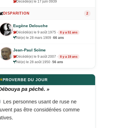
Décédé(e) le 17 juin 0939
🕊️
DISPARITION
2
Eugène Delouche
Décédé(e) le 9 août 1975 ·
Il y a 51 ans
Né(e) le 28 mars 1909 ·
66 ans
Jean-Paul Soïme
Décédé(e) le 9 août 2007 ·
Il y a 19 ans
Né(e) le 28 août 1950 ·
56 ans
PROVERBE DU JOUR
Débouya pa péché. »
Les personnes usant de ruse ne
uvent pas être considérées comme
utives.