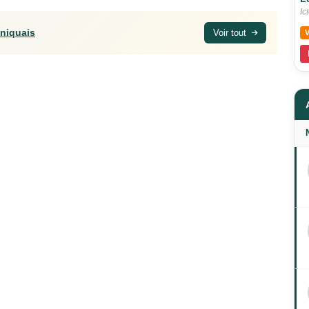
Ic
iniquais
Voir tout