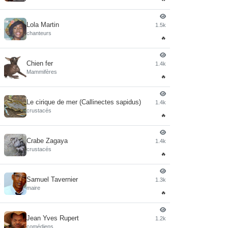
Lola Martin
1.5k
4
chanteurs
🔥
Chien fer
1.4k
5
Mammifères
🔥
Le cirique de mer (Callinectes sapidus)
1.4k
6
crustacés
🔥
Crabe Zagaya
1.4k
7
crustacés
🔥
Samuel Tavernier
1.3k
8
maire
🔥
Jean Yves Rupert
1.2k
9
comédiens