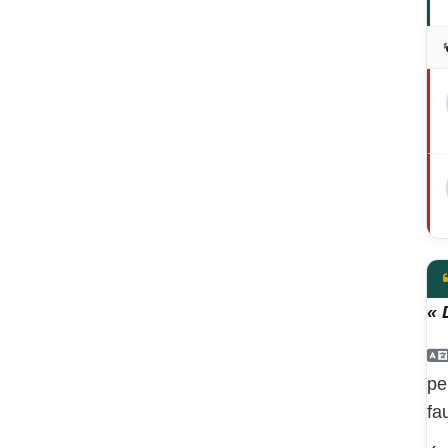
« 
pe
fa