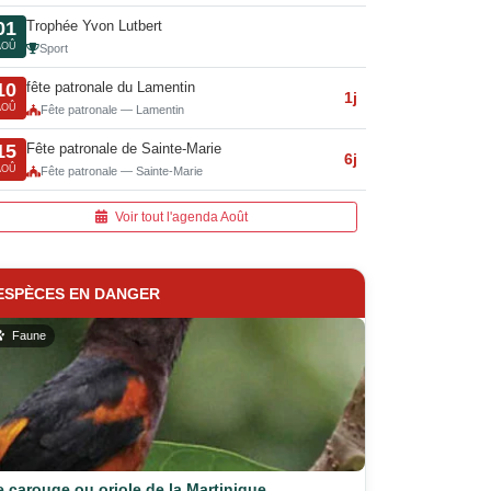
Trophée Yvon Lutbert
01
AOÛ
Sport
fête patronale du Lamentin
10
1j
AOÛ
Fête patronale — Lamentin
Fête patronale de Sainte-Marie
15
6j
AOÛ
Fête patronale — Sainte-Marie
Voir tout l'agenda Août
ESPÈCES EN DANGER
Faune
e carouge ou oriole de la Martinique