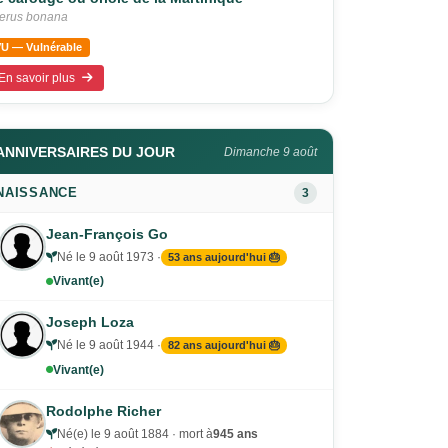
terus bonana
VU — Vulnérable
En savoir plus
ANNIVERSAIRES DU JOUR
Dimanche 9 août
NAISSANCE
3
Jean-François Go
Né le 9 août 1973 ·
53 ans aujourd'hui 🎂
Vivant(e)
Joseph Loza
Né le 9 août 1944 ·
82 ans aujourd'hui 🎂
Vivant(e)
Rodolphe Richer
Né(e) le 9 août 1884 · mort à
945 ans