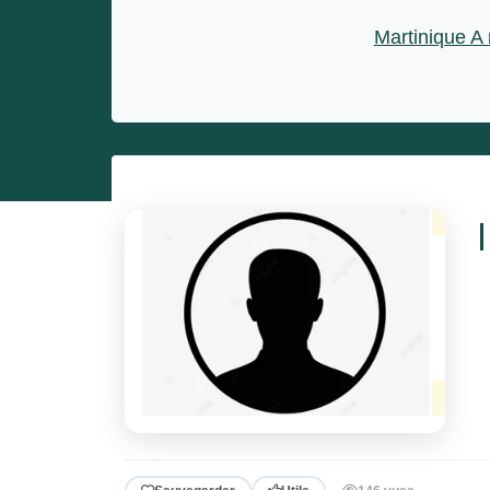
Entrepreneurs
Martinique A
Miss et misters