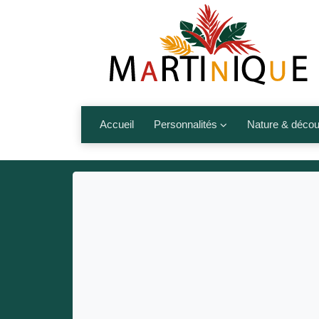
Accueil
Personnalités
Nature & décou
Artistes
Fleurs, fruits,
Médias
Les animaux
Sportifs
Nos plages et î
Politiques
Montagnes et r
Nos écrivains
Autres talents de l’île