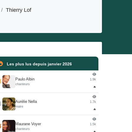
/
Thierry Lof
R
Les plus lus depuis janvier 2026
Paulo Albin
1.9k

chanteurs
🔥
Aurélie Nella
1.7k

maire
🔥
Maurane Voyer
1.5k

chanteurs
🔥