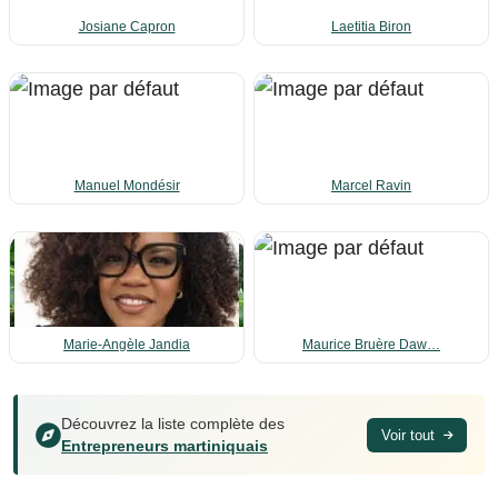
Josiane Capron
Laetitia Biron
Manuel Mondésir
Marcel Ravin
Marie-Angèle Jandia
Maurice Bruère Daw…
Découvrez la liste complète des
Voir tout
Entrepreneurs martiniquais