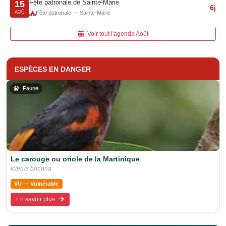
Fête patronale de Sainte-Marie
15
6j
AOÛ
Fête patronale — Sainte-Marie
Voir tout l'agenda Août
ESPÈCES EN DANGER
Faune
Le carouge ou oriole de la Martinique
Icterus bonana
VU — Vulnérable
En savoir plus