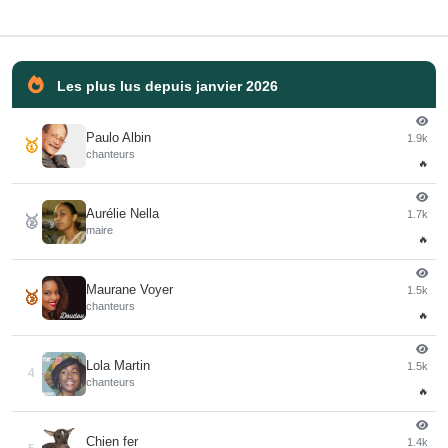
Les plus lus depuis janvier 2026
Paulo Albin
1.9k
🥇
chanteurs
🔥
Aurélie Nella
1.7k
🥈
maire
🔥
Maurane Voyer
1.5k
🥉
chanteurs
🔥
Lola Martin
1.5k
4
chanteurs
🔥
Chien fer
1.4k