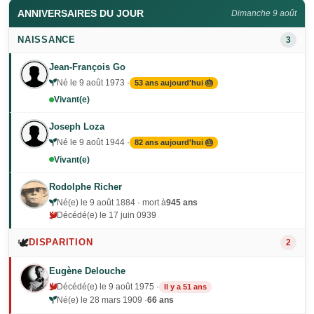
ANNIVERSAIRES DU JOUR
Dimanche 9 août
NAISSANCE
3
Jean-François Go
Né le 9 août 1973 ·
53 ans aujourd'hui 🎂
Vivant(e)
Joseph Loza
Né le 9 août 1944 ·
82 ans aujourd'hui 🎂
Vivant(e)
Rodolphe Richer
Né(e) le 9 août 1884 · mort à
945 ans
Décédé(e) le 17 juin 0939
🕊️
DISPARITION
2
Eugène Delouche
Décédé(e) le 9 août 1975 ·
Il y a 51 ans
Né(e) le 28 mars 1909 ·
66 ans