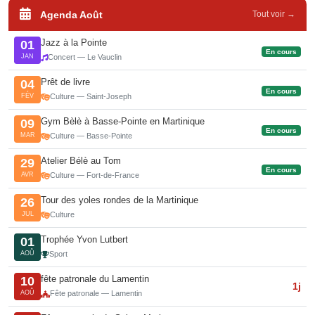
Agenda Août
Tout voir →
Jazz à la Pointe
01
En cours
JAN
Concert — Le Vauclin
Prêt de livre
04
En cours
FÉV
Culture — Saint-Joseph
Gym Bèlè à Basse-Pointe en Martinique
09
En cours
MAR
Culture — Basse-Pointe
Atelier Bélè au Tom
29
En cours
AVR
Culture — Fort-de-France
Tour des yoles rondes de la Martinique
26
JUL
Culture
Trophée Yvon Lutbert
01
AOÛ
Sport
fête patronale du Lamentin
10
1j
AOÛ
Fête patronale — Lamentin