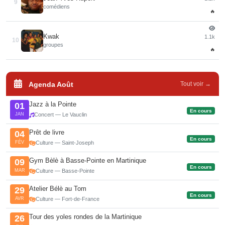
9
comédiens
🔥
Kwak
1.1k
10
groupes
🔥
Agenda Août
Tout voir →
Jazz à la Pointe
01
En cours
JAN
Concert — Le Vauclin
Prêt de livre
04
En cours
FÉV
Culture — Saint-Joseph
Gym Bèlè à Basse-Pointe en Martinique
09
En cours
MAR
Culture — Basse-Pointe
Atelier Bélè au Tom
29
En cours
AVR
Culture — Fort-de-France
Tour des yoles rondes de la Martinique
26