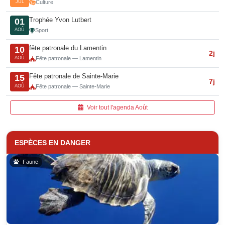
JUL
Culture
Trophée Yvon Lutbert
01
AOÛ
Sport
fête patronale du Lamentin
10
2j
AOÛ
Fête patronale — Lamentin
Fête patronale de Sainte-Marie
15
7j
AOÛ
Fête patronale — Sainte-Marie
Voir tout l'agenda Août
ESPÈCES EN DANGER
Faune