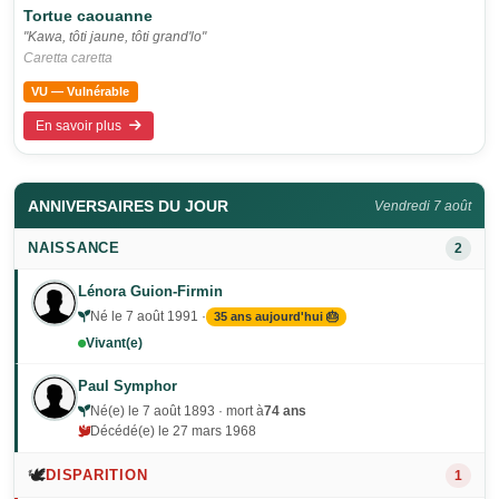
Tortue caouanne
"Kawa, tôti jaune, tôti grand'lo"
Caretta caretta
VU — Vulnérable
En savoir plus
ANNIVERSAIRES DU JOUR
Vendredi 7 août
NAISSANCE
2
Lénora Guion-Firmin
Né le 7 août 1991 ·
35 ans aujourd'hui 🎂
Vivant(e)
Paul Symphor
Né(e) le 7 août 1893 · mort à
74 ans
Décédé(e) le 27 mars 1968
🕊️
DISPARITION
1