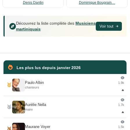
Denis Dantin
Dominique Bougrain…
Découvrez la liste complète des
Musiciens
Voir tout
martiniquais
Les plus lus depuis janvier 2026
Paulo Albin
1.9k
🥇
chanteurs
🔥
Aurélie Nella
1.7k
🥈
maire
🔥
Maurane Voyer
1.5k
🥉