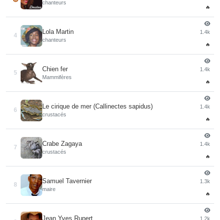
chanteurs
🔥
Lola Martin
1.4k
4
chanteurs
🔥
Chien fer
1.4k
5
Mammifères
🔥
Le cirique de mer (Callinectes sapidus)
1.4k
6
crustacés
🔥
Crabe Zagaya
1.4k
7
crustacés
🔥
Samuel Tavernier
1.3k
8
maire
🔥
Jean Yves Rupert
1.2k