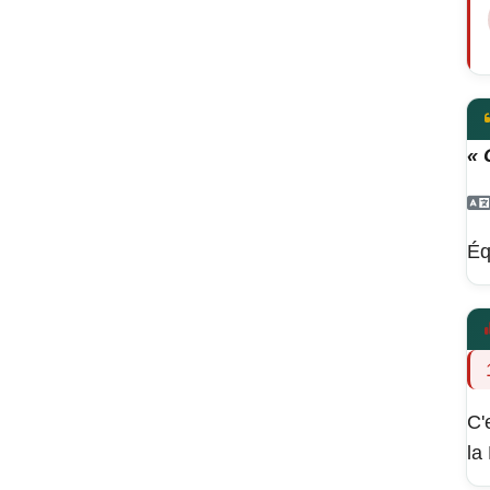
« 
Éq
C'
la