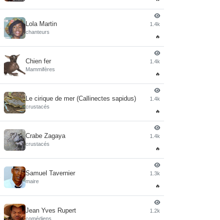
Lola Martin
1.4k
4
chanteurs
🔥
Chien fer
1.4k
5
Mammifères
🔥
Le cirique de mer (Callinectes sapidus)
1.4k
6
crustacés
🔥
Crabe Zagaya
1.4k
7
crustacés
🔥
Samuel Tavernier
1.3k
8
maire
🔥
Jean Yves Rupert
1.2k
9
comédiens