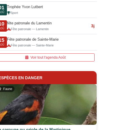
Trophée Yvon Lutbert
01
AOÛ
Sport
fête patronale du Lamentin
10
3j
AOÛ
Fête patronale — Lamentin
Fête patronale de Sainte-Marie
15
AOÛ
Fête patronale — Sainte-Marie
Voir tout l'agenda Août
ESPÈCES EN DANGER
Faune
e carouge ou oriole de la Martinique