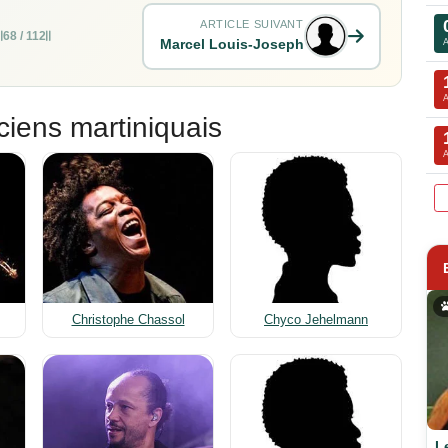
ARTICLE SUIVANT
68 / 112
Marcel Louis-Joseph
ciens martiniquais
Christophe Chassol
Chyco Jehelmann
L