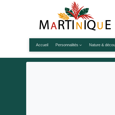
Accueil
Personnalités
Nature & décou
Artistes
Fleurs, fruits,
Médias
Les animaux
Sportifs
Nos plages et î
Politiques
Montagnes et r
Nos écrivains
Autres talents de l’île