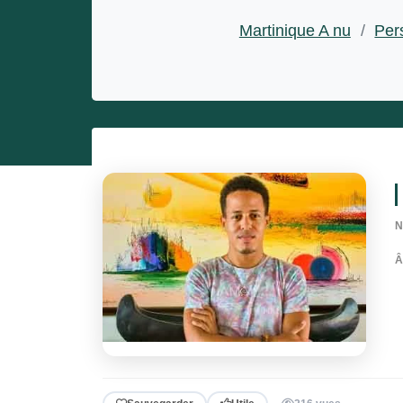
Entrepreneurs
Martinique A nu
/
Per
Miss et misters
N
Â