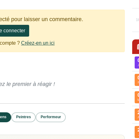
ecté pour laisser un commentaire.
1
e connecter
 compte ?
Créez-en un ici
 le premier à réagir !
iens
Peintres
Performeur