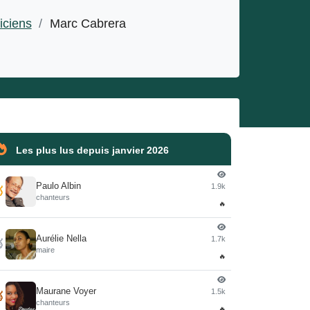
iciens
/
Marc Cabrera
Les plus lus depuis janvier 2026
Paulo Albin
1.9k

chanteurs
🔥
Aurélie Nella
1.7k

maire
🔥
Maurane Voyer
1.5k

chanteurs
🔥