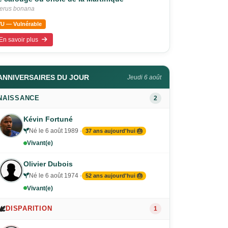
terus bonana
VU — Vulnérable
En savoir plus
ANNIVERSAIRES DU JOUR
Jeudi 6 août
NAISSANCE
2
Kévin Fortuné
Né le 6 août 1989 ·
37 ans aujourd'hui 🎂
Vivant(e)
Olivier Dubois
Né le 6 août 1974 ·
52 ans aujourd'hui 🎂
Vivant(e)
🕊️
DISPARITION
1