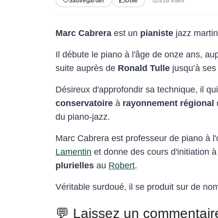
Sauvegarder
Utile
216 vues
Marc Cabrera
est un
pianiste
jazz martin
Il débute le piano à l'âge de onze ans, a
suite auprès de
Ronald Tulle
jusqu’à ses 
Désireux d'approfondir sa technique, il qui
conservatoire
à
rayonnement régional
du piano-jazz.
Marc Cabrera est professeur de piano à l'o
Lamentin
et donne des cours d'initiation à
plurielles
au
Robert
.
Véritable surdoué, il se produit sur de n
💬 Laissez un commentair