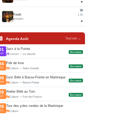
🔥
Kwak
1.1k
0
groupes
🔥
Agenda Août
Tout voir →
Jazz à la Pointe
01
En cours
JAN
Concert — Le Vauclin
Prêt de livre
04
En cours
FÉV
Culture — Saint-Joseph
Gym Bèlè à Basse-Pointe en Martinique
09
En cours
MAR
Culture — Basse-Pointe
Atelier Bélè au Tom
29
En cours
AVR
Culture — Fort-de-France
Tour des yoles rondes de la Martinique
26
JUL
Culture