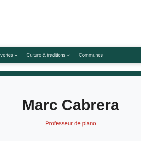
vertes
Culture & traditions
Communes
 légumes
Culte et religions
Musées et lieux culturels
lets
Arts et traditions
Marc Cabrera
populaires
ivières
Agenda culturel
Professeur de piano