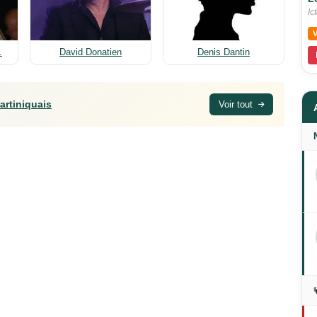
Ic
…
David Donatien
Denis Dantin
artiniquais
Voir tout