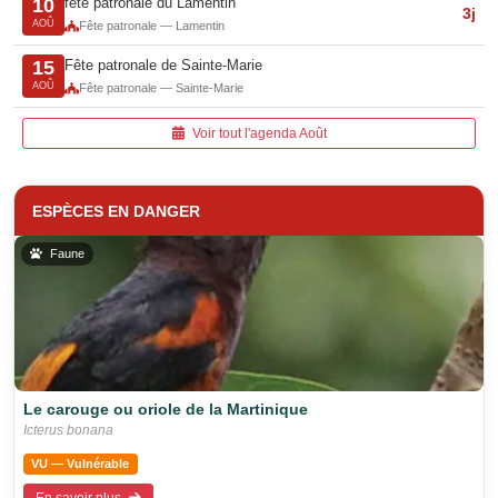
fête patronale du Lamentin
10
3j
AOÛ
Fête patronale — Lamentin
Fête patronale de Sainte-Marie
15
AOÛ
Fête patronale — Sainte-Marie
Voir tout l'agenda Août
ESPÈCES EN DANGER
Faune
Le carouge ou oriole de la Martinique
Icterus bonana
VU — Vulnérable