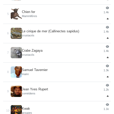
Chien fer
1.4k
5
Mammifères
🔥
Le cirique de mer (Callinectes sapidus)
1.4k
6
crustacés
🔥
Crabe Zagaya
1.4k
7
crustacés
🔥
Samuel Tavernier
1.3k
8
maire
🔥
Jean Yves Rupert
1.2k
9
comédiens
🔥
Kwak
1.1k
10
groupes