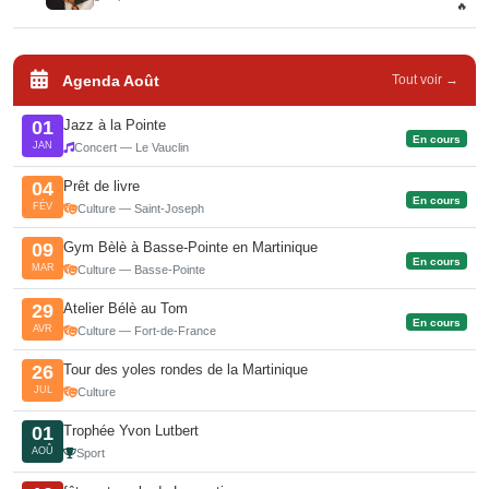
🔥
Agenda Août
Tout voir →
Jazz à la Pointe
01
En cours
JAN
Concert — Le Vauclin
Prêt de livre
04
En cours
FÉV
Culture — Saint-Joseph
Gym Bèlè à Basse-Pointe en Martinique
09
En cours
MAR
Culture — Basse-Pointe
Atelier Bélè au Tom
29
En cours
AVR
Culture — Fort-de-France
Tour des yoles rondes de la Martinique
26
JUL
Culture
Trophée Yvon Lutbert
01
AOÛ
Sport