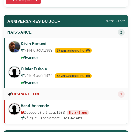
En savoir plus
ANNIVERSAIRES DU JOUR
Jeudi 6 août
NAISSANCE
2
Kévin Fortuné
Né le 6 août 1989 ·
37 ans aujourd'hui 🎂
Vivant(e)
Olivier Dubois
Né le 6 août 1974 ·
52 ans aujourd'hui 🎂
Vivant(e)
🕊️
DISPARITION
1
Henri Agarande
Décédé(e) le 6 août 1983 ·
Il y a 43 ans
Né(e) le 13 septembre 1920 ·
62 ans