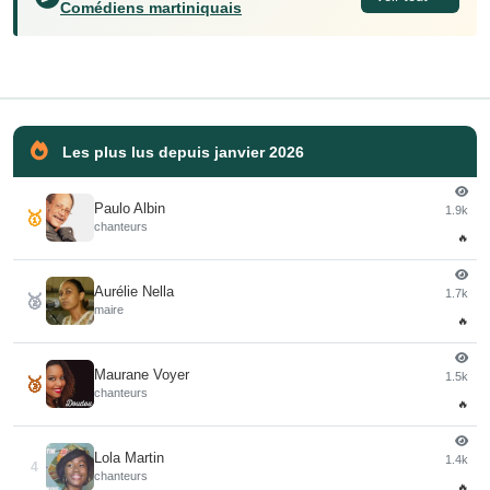
Comédiens martiniquais
Les plus lus depuis janvier 2026
Paulo Albin
1.9k
🥇
chanteurs
🔥
Aurélie Nella
1.7k
🥈
maire
🔥
Maurane Voyer
1.5k
🥉
chanteurs
🔥
Lola Martin
1.4k
4
chanteurs
🔥