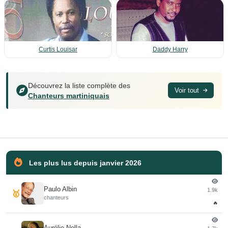
Curtis Louisar
Daddy Harry
Découvrez la liste complète des
Voir tout
Chanteurs martiniquais
Les plus lus depuis janvier 2026
Paulo Albin
1.9k
🥇
chanteurs
🔥
Aurélie Nella