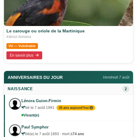
Le carouge ou oriole de la Martinique
Icterus bonana
VU — Vulnérable
En savoir plus
ANNIVERSAIRES DU JOUR
Vendredi 7 août
NAISSANCE
2
Lénora Guion-Firmin
Né le 7 août 1991 ·
35 ans aujourd'hui 🎂
Vivant(e)
Paul Symphor
Né(e) le 7 août 1893 · mort à
74 ans