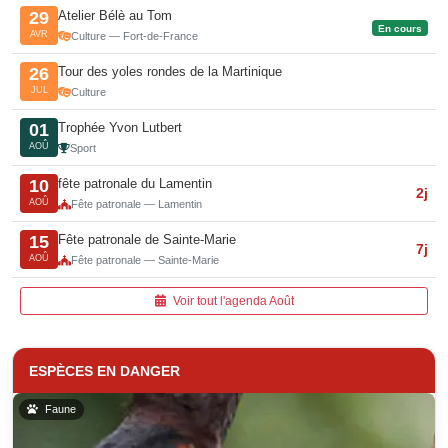
Atelier Bélè au Tom
29
En cours
AVR
Culture — Fort-de-France
Tour des yoles rondes de la Martinique
26
JUL
Culture
Trophée Yvon Lutbert
01
AOÛ
Sport
fête patronale du Lamentin
10
2j
AOÛ
Fête patronale — Lamentin
Fête patronale de Sainte-Marie
15
7j
AOÛ
Fête patronale — Sainte-Marie
Voir tout l'agenda Août
ESPÈCES EN DANGER
Faune