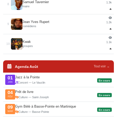
Samuel Tavernier
1.3k
8
maire
🔥
Jean Yves Rupert
1.2k
9
comédiens
🔥
Kwak
1.1k
10
groupes
🔥
Agenda Août
Tout voir →
Jazz à la Pointe
01
En cours
JAN
Concert — Le Vauclin
Prêt de livre
04
En cours
FÉV
Culture — Saint-Joseph
Gym Bèlè à Basse-Pointe en Martinique
09
En cours
MAR
Culture — Basse-Pointe