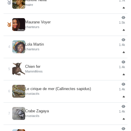
1.7k
🥈
maire
🔥
Maurane Voyer
1.5k
🥉
chanteurs
🔥
Lola Martin
1.4k
4
chanteurs
🔥
Chien fer
1.4k
5
Mammifères
🔥
Le cirique de mer (Callinectes sapidus)
1.4k
6
crustacés
🔥
Crabe Zagaya
1.4k
7
crustacés
🔥