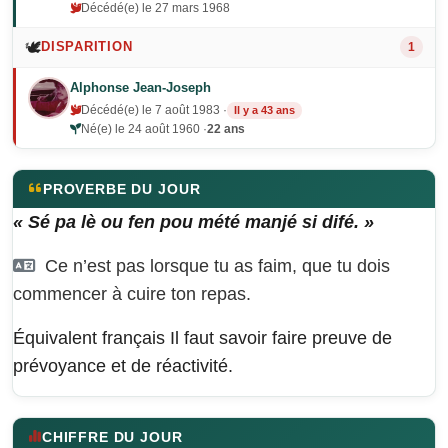
Décédé(e) le 27 mars 1968
🕊️
DISPARITION
1
Alphonse Jean-Joseph
Décédé(e) le 7 août 1983 ·
Il y a 43 ans
Né(e) le 24 août 1960 ·
22 ans
PROVERBE DU JOUR
« Sé pa lè ou fen pou mété manjé si difé. »
Ce n’est pas lorsque tu as faim, que tu dois
commencer à cuire ton repas.
Équivalent français
Il faut savoir faire preuve de
prévoyance et de réactivité.
CHIFFRE DU JOUR