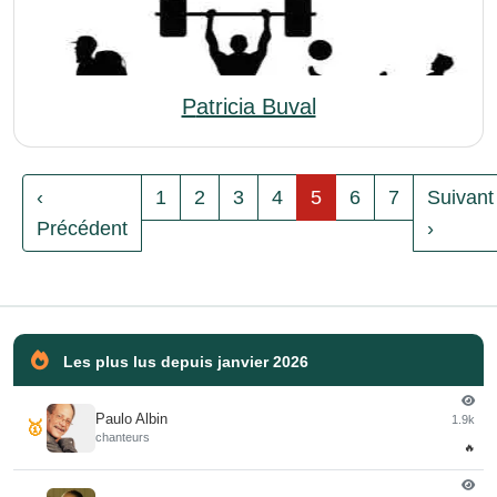
Patricia Buval
‹
1
2
3
4
5
6
7
Suivant
Précédent
›
Les plus lus depuis janvier 2026
Paulo Albin
1.9k
🥇
chanteurs
🔥