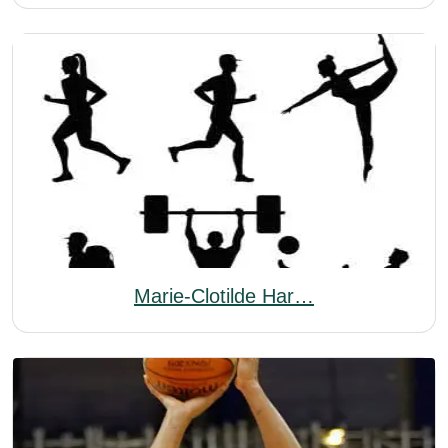
Marie-Clotilde Har…