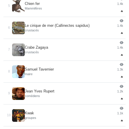
Chien fer
1.4k
5
Mammifères
🔥
Le cirique de mer (Callinectes sapidus)
1.4k
6
crustacés
🔥
Crabe Zagaya
1.4k
7
crustacés
🔥
Samuel Tavernier
1.3k
8
maire
🔥
Jean Yves Rupert
1.2k
9
comédiens
🔥
Kwak
1.1k
10
groupes
🔥