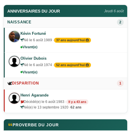
ANNIVERSAIRES DU JOUR
Jeudi 6 août
NAISSANCE
2
Kévin Fortuné
Né le 6 août 1989 ·
37 ans aujourd'hui 🎂
Vivant(e)
Olivier Dubois
Né le 6 août 1974 ·
52 ans aujourd'hui 🎂
Vivant(e)
🕊️
DISPARITION
1
Henri Agarande
Décédé(e) le 6 août 1983 ·
Il y a 43 ans
Né(e) le 13 septembre 1920 ·
62 ans
PROVERBE DU JOUR