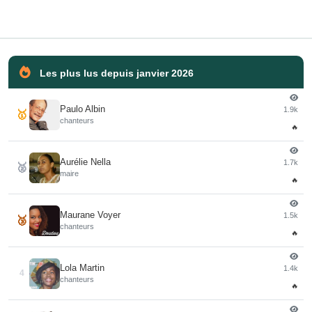
Les plus lus depuis janvier 2026
Paulo Albin
1.9k
🥇
chanteurs
🔥
Aurélie Nella
1.7k
🥈
maire
🔥
Maurane Voyer
1.5k
🥉
chanteurs
🔥
Lola Martin
1.4k
4
chanteurs
🔥