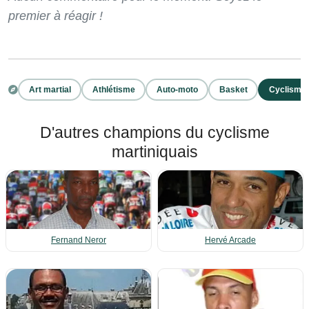
premier à réagir !
Art martial
Athlétisme
Auto-moto
Basket
Cyclisme
D'autres champions du cyclisme
martiniquais
Fernand Neror
Hervé Arcade