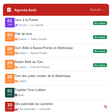
Agenda Août
Tout voir →
Jazz à la Pointe
01
En cours
JAN
Concert — Le Vauclin
Prêt de livre
04
En cours
FÉV
Culture — Saint-Joseph
Gym Bèlè à Basse-Pointe en Martinique
09
En cours
MAR
Culture — Basse-Pointe
Atelier Bélè au Tom
29
En cours
AVR
Culture — Fort-de-France
Tour des yoles rondes de la Martinique
26
JUL
Culture
Trophée Yvon Lutbert
01
AOÛ
Sport
fête patronale du Lamentin
10
3j
AOÛ
Fête patronale — Lamentin