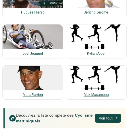
Hugues Hierso
Jericho Jerôme
Joël Jeannot
Kylian Alger
Marc Flavien
Max Macambou
Découvrez la liste complète des
Cyclisme
Voir tout
martiniquais