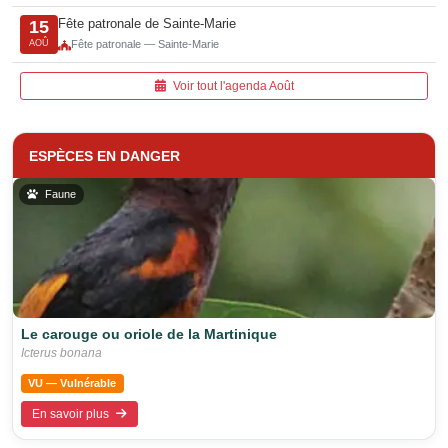
Fête patronale de Sainte-Marie
15
AOÛ
Fête patronale — Sainte-Marie
Voir tout l'agenda Août
ESPÈCES EN DANGER
Faune
Le carouge ou oriole de la Martinique
Icterus bonana
VU — Vulnérable
En savoir plus