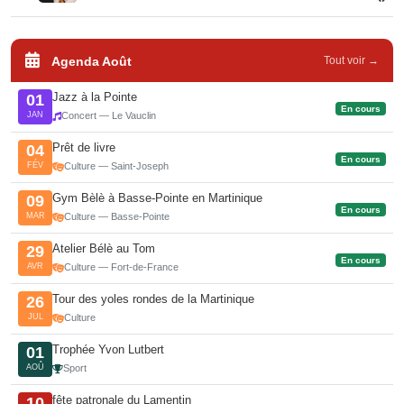
Agenda Août
Tout voir →
Jazz à la Pointe
01
En cours
JAN
Concert — Le Vauclin
Prêt de livre
04
En cours
FÉV
Culture — Saint-Joseph
Gym Bèlè à Basse-Pointe en Martinique
09
En cours
MAR
Culture — Basse-Pointe
Atelier Bélè au Tom
29
En cours
AVR
Culture — Fort-de-France
Tour des yoles rondes de la Martinique
26
JUL
Culture
Trophée Yvon Lutbert
01
AOÛ
Sport
fête patronale du Lamentin
10