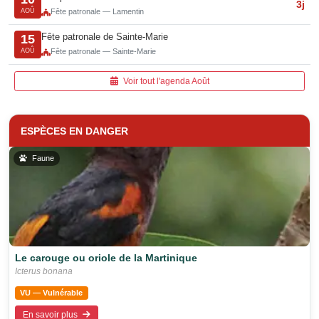
3j
AOÛ
Fête patronale — Lamentin
Fête patronale de Sainte-Marie
15
AOÛ
Fête patronale — Sainte-Marie
Voir tout l'agenda Août
ESPÈCES EN DANGER
Faune
Le carouge ou oriole de la Martinique
Icterus bonana
VU — Vulnérable
En savoir plus