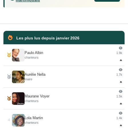
martiniquais
Les plus lus depuis janvier 2026
Paulo Albin
1.9k
🥇
chanteurs
🔥
Aurélie Nella
1.7k
🥈
maire
🔥
Maurane Voyer
1.5k
🥉
chanteurs
🔥
Lola Martin
1.4k
4
chanteurs
🔥