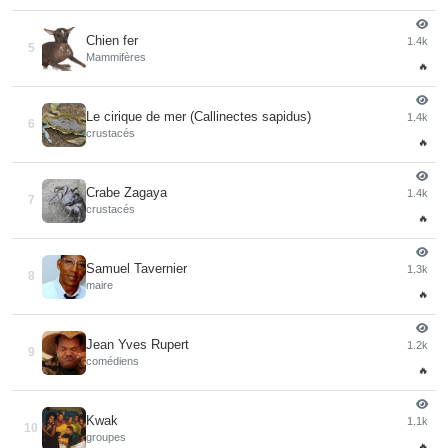
Chien fer
1.4k
5
Mammifères
🔥
Le cirique de mer (Callinectes sapidus)
1.4k
6
crustacés
🔥
Crabe Zagaya
1.4k
7
crustacés
🔥
Samuel Tavernier
1.3k
8
maire
🔥
Jean Yves Rupert
1.2k
9
comédiens
🔥
Kwak
1.1k
10
groupes
🔥