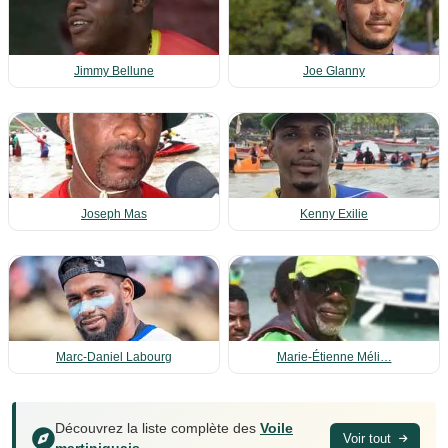
Jimmy Bellune
Joe Glanny
Joseph Mas
Kenny Exilie
Marc-Daniel Labourg
Marie‑Étienne Méli…
Découvrez la liste complète des
Voile
Voir tout