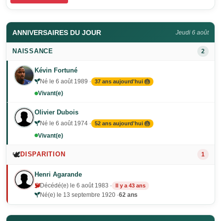
ANNIVERSAIRES DU JOUR
Jeudi 6 août
NAISSANCE
2
Kévin Fortuné
Né le 6 août 1989 ·
37 ans aujourd'hui 🎂
Vivant(e)
Olivier Dubois
Né le 6 août 1974 ·
52 ans aujourd'hui 🎂
Vivant(e)
🕊️
DISPARITION
1
Henri Agarande
Décédé(e) le 6 août 1983 ·
Il y a 43 ans
Né(e) le 13 septembre 1920 ·
62 ans