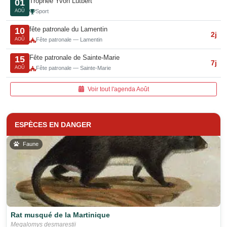
Trophée Yvon Lutbert
01
AOÛ
Sport
fête patronale du Lamentin
10
2j
AOÛ
Fête patronale — Lamentin
Fête patronale de Sainte-Marie
15
7j
AOÛ
Fête patronale — Sainte-Marie
Voir tout l'agenda Août
ESPÈCES EN DANGER
Faune
Rat musqué de la Martinique
Megalomys desmarestii