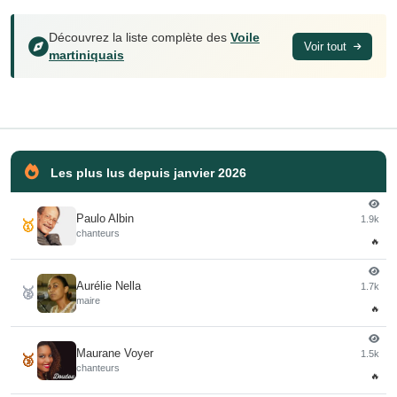
Découvrez la liste complète des
Voile
Voir tout
martiniquais
Les plus lus depuis janvier 2026
Paulo Albin
1.9k
🥇
chanteurs
🔥
Aurélie Nella
1.7k
🥈
maire
🔥
Maurane Voyer
1.5k
🥉
chanteurs
🔥