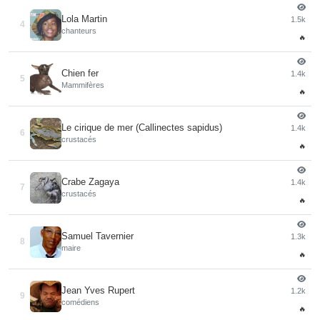
Lola Martin
1.5k
4
chanteurs
🔥
Chien fer
1.4k
5
Mammifères
🔥
Le cirique de mer (Callinectes sapidus)
1.4k
6
crustacés
🔥
Crabe Zagaya
1.4k
7
crustacés
🔥
Samuel Tavernier
1.3k
8
maire
🔥
Jean Yves Rupert
1.2k
9
comédiens
🔥