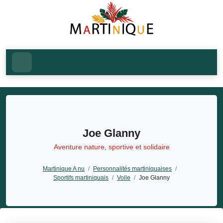
Joe Glanny
Aventure nature, sportive et solidaire
Martinique A nu
/
Personnalités martiniquaises
/
Sportifs martiniquais
/
Voile
/
Joe Glanny