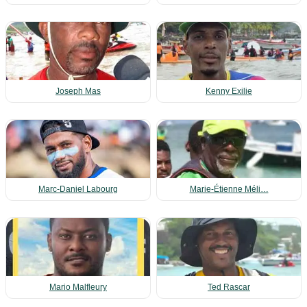
Joseph Mas
Kenny Exilie
Marc-Daniel Labourg
Marie‑Étienne Méli…
Mario Malfleury
Ted Rascar