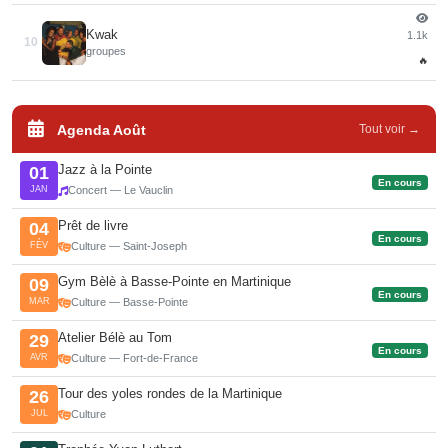
Kwak
1.1k
10
groupes
🔥
Agenda Août
Tout voir →
Jazz à la Pointe
01
En cours
JAN
Concert — Le Vauclin
Prêt de livre
04
En cours
FÉV
Culture — Saint-Joseph
Gym Bèlè à Basse-Pointe en Martinique
09
En cours
MAR
Culture — Basse-Pointe
Atelier Bélè au Tom
29
En cours
AVR
Culture — Fort-de-France
Tour des yoles rondes de la Martinique
26
JUL
Culture