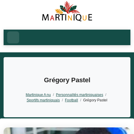
Grégory Pastel
Martinique A nu
/
Personnalités martiniquaises
/
Sportifs martiniquais
/
Football
/
Grégory Pastel