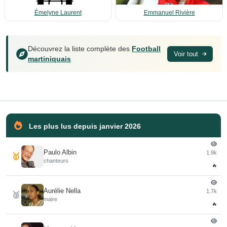
Émelyne Laurent
Emmanuel Rivière
Découvrez la liste complète des
Football
Voir tout
martiniquais
Les plus lus depuis janvier 2026
Paulo Albin
1.9k
🥇
chanteurs
🔥
Aurélie Nella
1.7k
🥈
maire
🔥