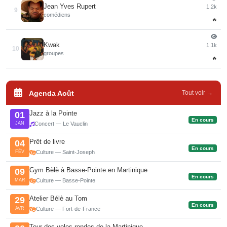
Jean Yves Rupert
1.2k
9
comédiens
🔥
Kwak
1.1k
10
groupes
🔥
Agenda Août
Tout voir →
Jazz à la Pointe
01
En cours
JAN
Concert — Le Vauclin
Prêt de livre
04
En cours
FÉV
Culture — Saint-Joseph
Gym Bèlè à Basse-Pointe en Martinique
09
En cours
MAR
Culture — Basse-Pointe
Atelier Bélè au Tom
29
En cours
AVR
Culture — Fort-de-France
Tour des yoles rondes de la Martinique