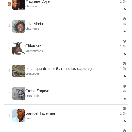
Maurane Voyer
1.5k
🥉
chanteurs
🔥
Lola Martin
1.4k
4
chanteurs
🔥
Chien fer
1.4k
5
Mammifères
🔥
Le cirique de mer (Callinectes sapidus)
1.4k
6
crustacés
🔥
Crabe Zagaya
1.4k
7
crustacés
🔥
Samuel Tavernier
1.3k
8
maire
🔥