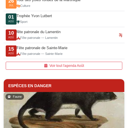
26
JUL
Culture
Trophée Yvon Lutbert
01
AOÛ
Sport
fête patronale du Lamentin
10
3j
AOÛ
Fête patronale — Lamentin
Fête patronale de Sainte-Marie
15
AOÛ
Fête patronale — Sainte-Marie
Voir tout l'agenda Août
ESPÈCES EN DANGER
Faune