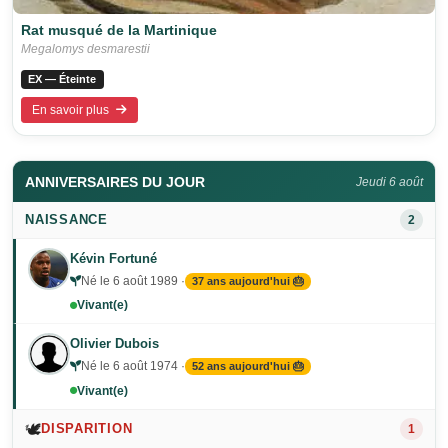
Rat musqué de la Martinique
Megalomys desmarestii
EX — Éteinte
En savoir plus
ANNIVERSAIRES DU JOUR
Jeudi 6 août
NAISSANCE
2
Kévin Fortuné
Né le 6 août 1989 ·
37 ans aujourd'hui 🎂
Vivant(e)
Olivier Dubois
Né le 6 août 1974 ·
52 ans aujourd'hui 🎂
Vivant(e)
🕊️
DISPARITION
1