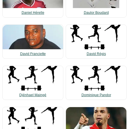
Daniel Hérelle
Daulor Boudard
David Franciette
David Régis
Djénhael Maingé
Dominique Pandor