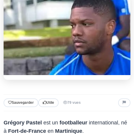
Sauvegarder
Utile
79 vues
Grégory Pastel
est un
footballeur
international, né
à
Fort-de-France
en
Martinique
.