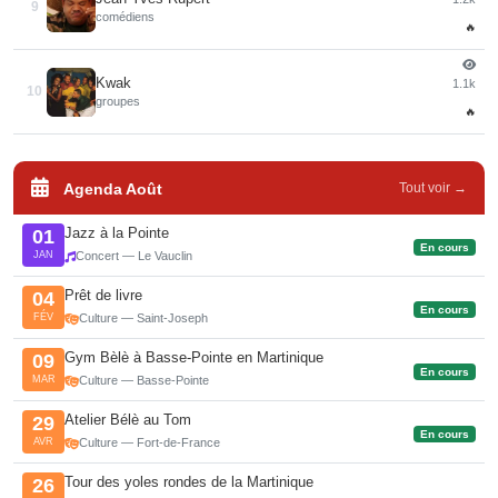
9
comédiens
🔥
Kwak
1.1k
10
groupes
🔥
Agenda Août
Tout voir →
Jazz à la Pointe
01
En cours
JAN
Concert — Le Vauclin
Prêt de livre
04
En cours
FÉV
Culture — Saint-Joseph
Gym Bèlè à Basse-Pointe en Martinique
09
En cours
MAR
Culture — Basse-Pointe
Atelier Bélè au Tom
29
En cours
AVR
Culture — Fort-de-France
Tour des yoles rondes de la Martinique
26