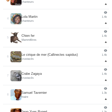
chanteurs
🔥
Lola Martin
1.4k
4
chanteurs
🔥
Chien fer
1.4k
5
Mammifères
🔥
Le cirique de mer (Callinectes sapidus)
1.4k
6
crustacés
🔥
Crabe Zagaya
1.4k
7
crustacés
🔥
Samuel Tavernier
1.3k
8
maire
🔥
Jean Yves Rupert
1.2k