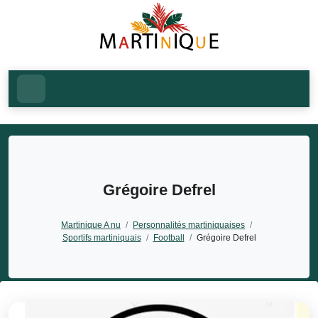
Grégoire Defrel
Martinique A nu
/
Personnalités martiniquaises
/
Sportifs martiniquais
/
Football
/
Grégoire Defrel