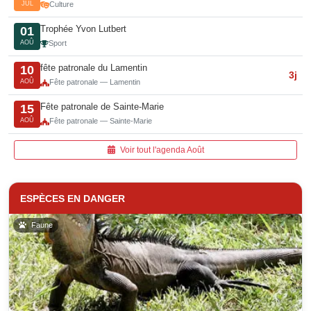
JUL
Culture
Trophée Yvon Lutbert
01
AOÛ
Sport
fête patronale du Lamentin
10
3j
AOÛ
Fête patronale — Lamentin
Fête patronale de Sainte-Marie
15
AOÛ
Fête patronale — Sainte-Marie
Voir tout l'agenda Août
ESPÈCES EN DANGER
Faune