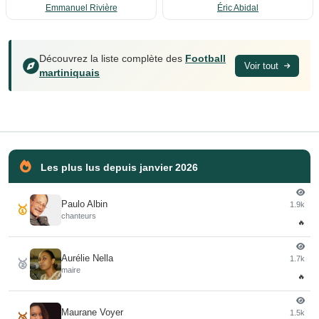
Emmanuel Rivière
Éric Abidal
Découvrez la liste complète des
Football
Voir tout
martiniquais
Les plus lus depuis janvier 2026
Paulo Albin
1.9k
🥇
chanteurs
🔥
Aurélie Nella
1.7k
🥈
maire
🔥
Maurane Voyer
1.5k
🥉