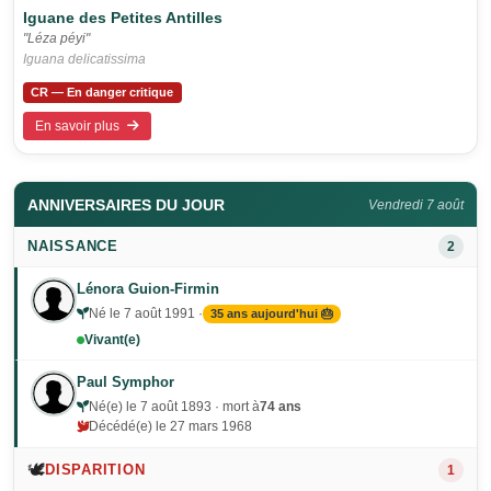
Iguane des Petites Antilles
"Léza péyi"
Iguana delicatissima
CR — En danger critique
En savoir plus
ANNIVERSAIRES DU JOUR
Vendredi 7 août
NAISSANCE
2
Lénora Guion-Firmin
Né le 7 août 1991 ·
35 ans aujourd'hui 🎂
Vivant(e)
Paul Symphor
Né(e) le 7 août 1893 · mort à
74 ans
Décédé(e) le 27 mars 1968
🕊️
DISPARITION
1