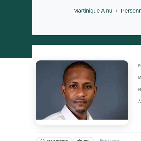
Entrepreneurs
Martinique A nu
/
Personn
Miss et misters
F
M
N
Â