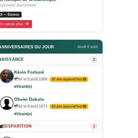
galomys desmarestii
X — Éteinte
En savoir plus
ANNIVERSAIRES DU JOUR
Jeudi 6 août
NAISSANCE
2
Kévin Fortuné
Né le 6 août 1989 ·
37 ans aujourd'hui 🎂
Vivant(e)
Olivier Dubois
Né le 6 août 1974 ·
52 ans aujourd'hui 🎂
Vivant(e)
🕊️
DISPARITION
1