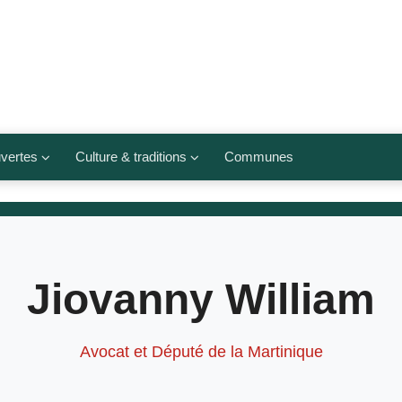
vertes
Culture & traditions
Communes
 légumes
Culte et religions
Musées et lieux culturels
lets
Arts et traditions
Jiovanny William
populaires
ivières
Agenda culturel
Avocat et Député de la Martinique