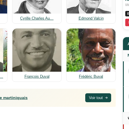
Me
E
Cyrille Charles Au…
Edmond Valcin
 …
François Duval
Frédéric Buval
e martiniquais
Voir tout