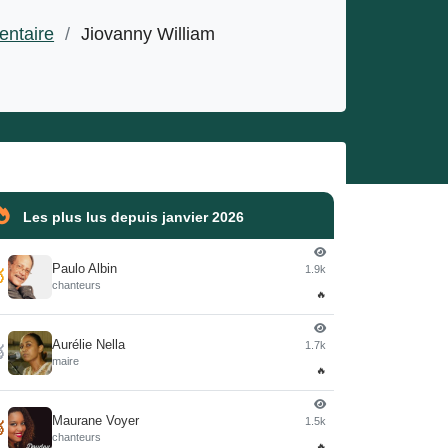
entaire
/
Jiovanny William
Les plus lus depuis janvier 2026
Paulo Albin
1.9k

chanteurs
🔥
Aurélie Nella
1.7k

maire
🔥
Maurane Voyer
1.5k

chanteurs
🔥