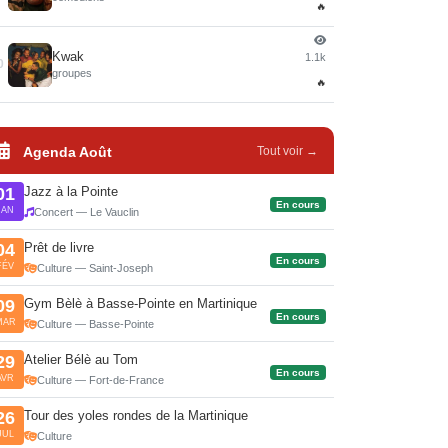
🔥
Kwak
1.1k
0
groupes
🔥
Agenda Août
Tout voir →
Jazz à la Pointe
01
En cours
JAN
Concert — Le Vauclin
Prêt de livre
04
En cours
FÉV
Culture — Saint-Joseph
Gym Bèlè à Basse-Pointe en Martinique
09
En cours
MAR
Culture — Basse-Pointe
Atelier Bélè au Tom
29
En cours
AVR
Culture — Fort-de-France
Tour des yoles rondes de la Martinique
26
JUL
Culture