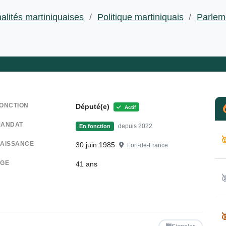
alités martiniquaises
/
Politique martiniquais
/
Parlem
ONCTION
Député(e)
Actif
ANDAT
depuis 2022
En fonction

AISSANCE
30 juin 1985
Fort-de-France
GE
41
ans

