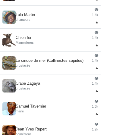
Lola Martin
1.4k
4
chanteurs
🔥
Chien fer
1.4k
5
Mammifères
🔥
Le cirique de mer (Callinectes sapidus)
1.4k
6
crustacés
🔥
Crabe Zagaya
1.4k
7
crustacés
🔥
Samuel Tavernier
1.3k
8
maire
🔥
Jean Yves Rupert
1.2k
9
comédiens