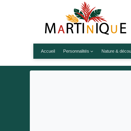
Accueil
Personnalités
Nature & décou
Artistes
Fleurs, fruits,
Médias
Les animaux
Sportifs
Nos plages et î
Politiques
Montagnes et r
Nos écrivains
Autres talents de l’île