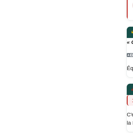
« 
Éq
C'
la