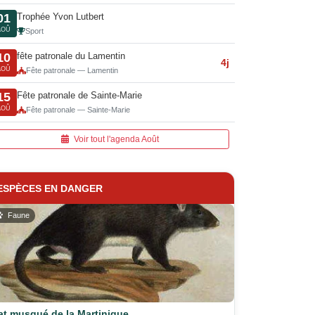
Trophée Yvon Lutbert
01
AOÛ
Sport
fête patronale du Lamentin
10
4j
AOÛ
Fête patronale — Lamentin
Fête patronale de Sainte-Marie
15
AOÛ
Fête patronale — Sainte-Marie
Voir tout l'agenda Août
ESPÈCES EN DANGER
Faune
at musqué de la Martinique