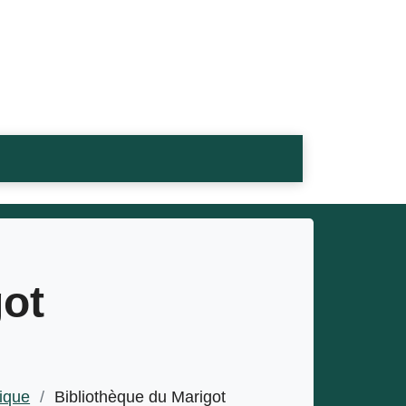
got
nique
/
Bibliothèque du Marigot