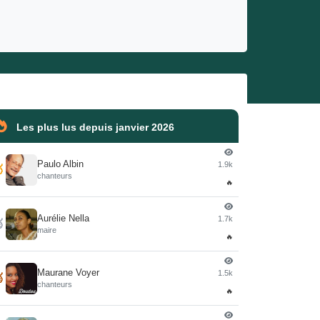
Les plus lus depuis janvier 2026
Paulo Albin
1.9k

chanteurs
🔥
Aurélie Nella
1.7k

maire
🔥
Maurane Voyer
1.5k

chanteurs
🔥