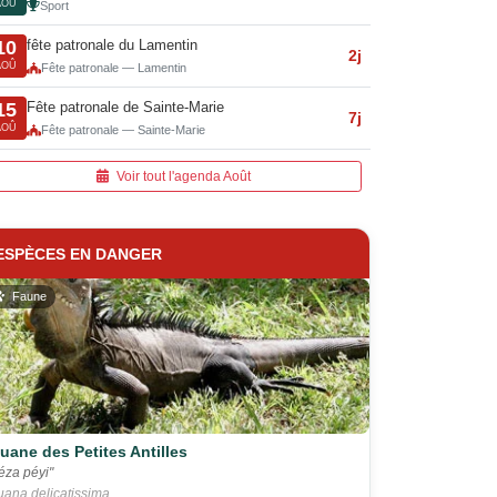
AOÛ
Sport
fête patronale du Lamentin
10
2j
AOÛ
Fête patronale — Lamentin
Fête patronale de Sainte-Marie
15
7j
AOÛ
Fête patronale — Sainte-Marie
Voir tout l'agenda Août
ESPÈCES EN DANGER
Faune
guane des Petites Antilles
éza péyi"
uana delicatissima