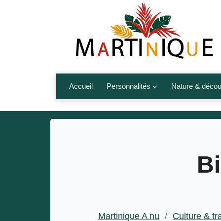
Accueil
Personnalités
Nature & décou
Artistes
Fleurs, fruits,
Médias
Les animaux
Sportifs
Nos plages et î
Bi
Politiques
Montagnes et r
Nos écrivains
Autres talents de l’île
Martinique A nu
/
Culture & tr