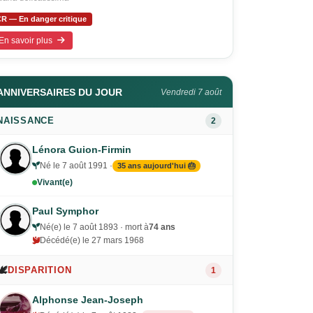
R — En danger critique
En savoir plus
ANNIVERSAIRES DU JOUR
Vendredi 7 août
NAISSANCE
2
Lénora Guion-Firmin
Né le 7 août 1991 ·
35 ans aujourd'hui 🎂
Vivant(e)
Paul Symphor
Né(e) le 7 août 1893 · mort à
74 ans
Décédé(e) le 27 mars 1968
🕊️
DISPARITION
1
Alphonse Jean-Joseph