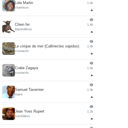
Lola Martin
1.4k
4
chanteurs
🔥
Chien fer
1.4k
5
Mammifères
🔥
Le cirique de mer (Callinectes sapidus)
1.4k
6
crustacés
🔥
Crabe Zagaya
1.4k
7
crustacés
🔥
Samuel Tavernier
1.3k
8
maire
🔥
Jean Yves Rupert
1.2k
9
comédiens
🔥