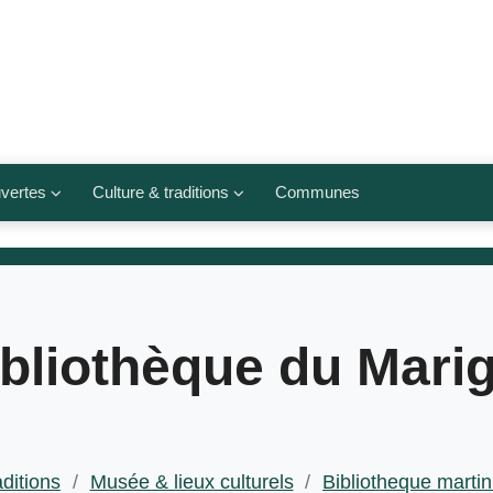
vertes
Culture & traditions
Communes
 légumes
Culte et religions
Musées et lieux culturels
lets
Arts et traditions
bliothèque du Mari
populaires
ivières
Agenda culturel
aditions
/
Musée & lieux culturels
/
Bibliotheque marti