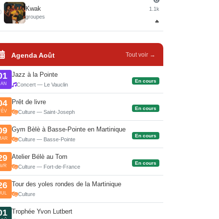
Kwak
1.1k
0
groupes
🔥
Agenda Août
Tout voir →
Jazz à la Pointe
01
En cours
JAN
Concert — Le Vauclin
Prêt de livre
04
En cours
FÉV
Culture — Saint-Joseph
Gym Bèlè à Basse-Pointe en Martinique
09
En cours
MAR
Culture — Basse-Pointe
Atelier Bélè au Tom
29
En cours
AVR
Culture — Fort-de-France
Tour des yoles rondes de la Martinique
26
JUL
Culture
Trophée Yvon Lutbert
01