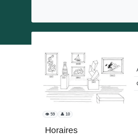
Entrepreneurs
Miss et misters
👁️ 59
👤 10
Horaires