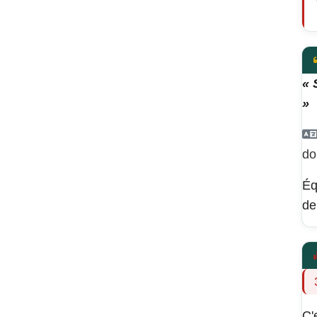
« 
»
do
Éq
de
C'