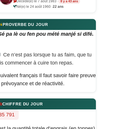
Décédé(e) le 7 août 1983 ·
Il y a 43 ans
Né(e) le 24 août 1960 ·
22 ans
PROVERBE DU JOUR
Sé pa lè ou fen pou mété manjé si difé.
Ce n’est pas lorsque tu as faim, que tu
is commencer à cuire ton repas.
uivalent français
Il faut savoir faire preuve
 prévoyance et de réactivité.
CHIFFRE DU JOUR
35 791
est la quantité totale d’engrais (en tonnes)