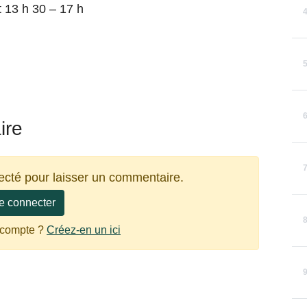
t 13 h 30 – 17 h
ire
ecté pour laisser un commentaire.
e connecter
 compte ?
Créez-en un ici