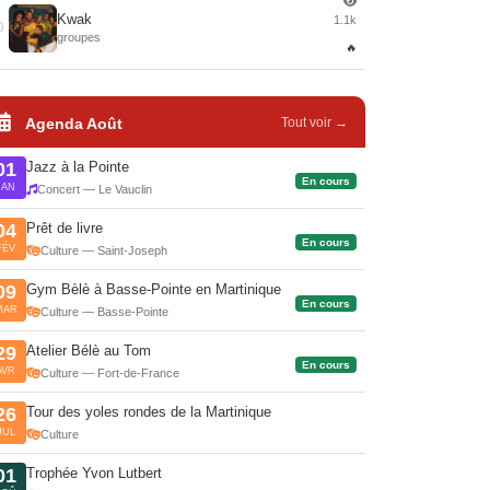
Kwak
1.1k
0
groupes
🔥
Agenda Août
Tout voir →
Jazz à la Pointe
01
En cours
JAN
Concert — Le Vauclin
Prêt de livre
04
En cours
FÉV
Culture — Saint-Joseph
Gym Bèlè à Basse-Pointe en Martinique
09
En cours
MAR
Culture — Basse-Pointe
Atelier Bélè au Tom
29
En cours
AVR
Culture — Fort-de-France
Tour des yoles rondes de la Martinique
26
JUL
Culture
Trophée Yvon Lutbert
01