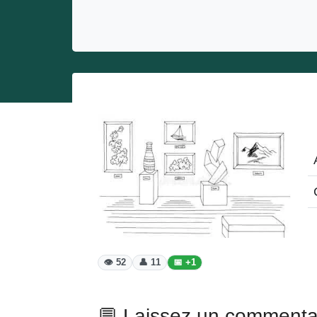
Entrepreneurs
Miss et misters
👁️ 52
👤 11
📅 +1
💬 Laissez un commenta