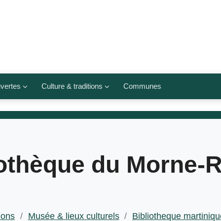
vertes
Culture & traditions
Communes
 légumes
Culte et religions
Musées et lieux culturels
lets
Arts et traditions
iothèque du Morne-
populaires
ivières
Agenda culturel
ions
/
Musée & lieux culturels
/
Bibliotheque martiniqu