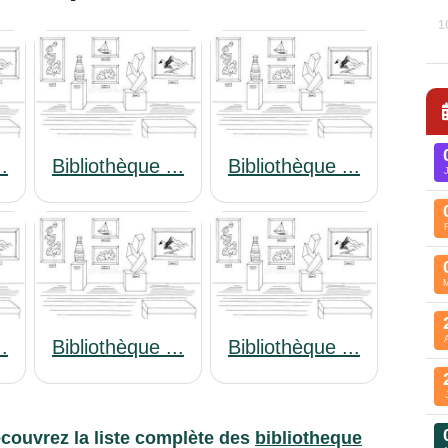
1
..
Bibliothèque ...
Bibliothèque ...
..
Bibliothèque ...
Bibliothèque ...
couvrez la liste complète des
bibliotheque