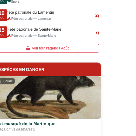
AOÛ
Sport
fête patronale du Lamentin
10
2j
AOÛ
Fête patronale — Lamentin
Fête patronale de Sainte-Marie
15
7j
AOÛ
Fête patronale — Sainte-Marie
Voir tout l'agenda Août
ESPÈCES EN DANGER
Faune
at musqué de la Martinique
galomys desmarestii