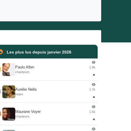
Les plus lus depuis janvier 2026
Paulo Albin
1.9k

chanteurs
🔥
Aurélie Nella
1.7k

maire
🔥
Maurane Voyer
1.5k

chanteurs
🔥