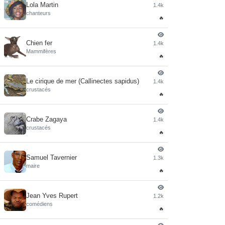
Lola Martin
1.4k
4
chanteurs
🔥
Chien fer
1.4k
5
Mammifères
🔥
Le cirique de mer (Callinectes sapidus)
1.4k
6
crustacés
🔥
Crabe Zagaya
1.4k
7
crustacés
🔥
Samuel Tavernier
1.3k
8
maire
🔥
Jean Yves Rupert
1.2k
9
comédiens
🔥