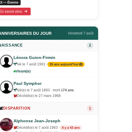
X — Éteinte
En savoir plus
ANNIVERSAIRES DU JOUR
Vendredi 7 août
NAISSANCE
2
Lénora Guion-Firmin
Né le 7 août 1991 ·
35 ans aujourd'hui 🎂
Vivant(e)
Paul Symphor
Né(e) le 7 août 1893 · mort à
74 ans
Décédé(e) le 27 mars 1968
🕊️
DISPARITION
1
Alphonse Jean-Joseph
Décédé(e) le 7 août 1983 ·
Il y a 43 ans