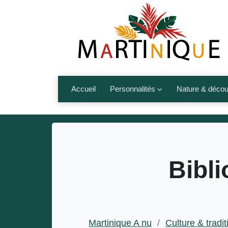
Accueil
Personnalités
Nature & décou
Artistes
Fleurs, fruits,
Médias
Les animaux
Sportifs
Nos plages et î
Bibl
Politiques
Montagnes et r
Nos écrivains
Autres talents de l’île
Martinique A nu
/
Culture & tradit