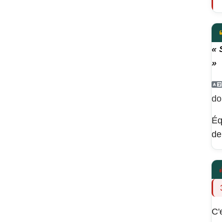
« 
»
do
Éq
de
C'