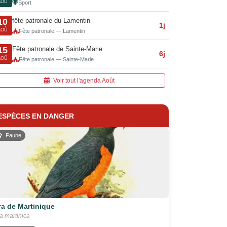
AOÛ
Sport
fête patronale du Lamentin
10
1j
AOÛ
Fête patronale — Lamentin
Fête patronale de Sainte-Marie
15
6j
AOÛ
Fête patronale — Sainte-Marie
Voir tout l'agenda Août
ESPÈCES EN DANGER
Faune
ra de Martinique
a martinica