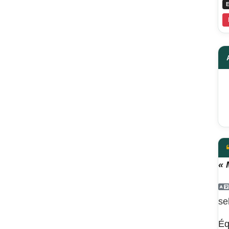
E
« 
se
Éq