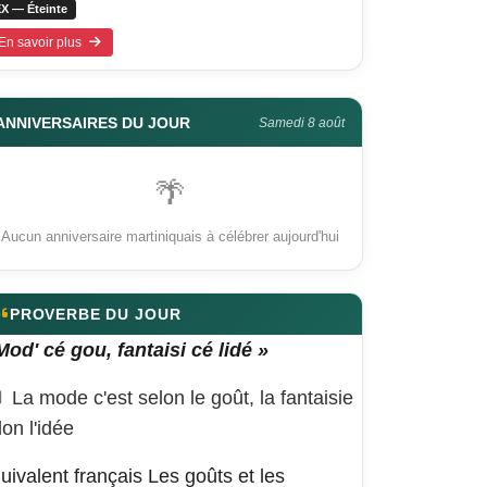
X — Éteinte
En savoir plus
ANNIVERSAIRES DU JOUR
Samedi 8 août
🌴
Aucun anniversaire martiniquais à célébrer aujourd'hui
PROVERBE DU JOUR
Mod' cé gou, fantaisi cé lidé »
La mode c'est selon le goût, la fantaisie
lon l'idée
uivalent français
Les goûts et les