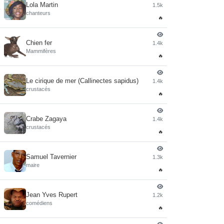
Lola Martin
1.5k
4
chanteurs
🔥
Chien fer
1.4k
5
Mammifères
🔥
Le cirique de mer (Callinectes sapidus)
1.4k
6
crustacés
🔥
Crabe Zagaya
1.4k
7
crustacés
🔥
Samuel Tavernier
1.3k
8
maire
🔥
Jean Yves Rupert
1.2k
9
comédiens
🔥