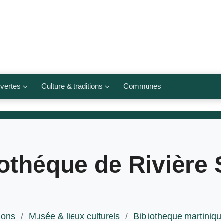
vertes
Culture & traditions
Communes
 légumes
Culte et religions
Musées et lieux culturels
lets
Arts et traditions
iothéque de Rivière 
populaires
ivières
Agenda culturel
tions
/
Musée & lieux culturels
/
Bibliotheque martiniq