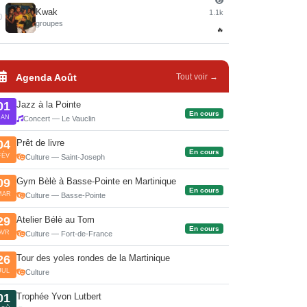
Kwak
1.1k
0
groupes
🔥
Agenda Août
Tout voir →
Jazz à la Pointe
01
En cours
JAN
Concert — Le Vauclin
Prêt de livre
04
En cours
FÉV
Culture — Saint-Joseph
Gym Bèlè à Basse-Pointe en Martinique
09
En cours
MAR
Culture — Basse-Pointe
Atelier Bélè au Tom
29
En cours
AVR
Culture — Fort-de-France
Tour des yoles rondes de la Martinique
26
JUL
Culture
Trophée Yvon Lutbert
01