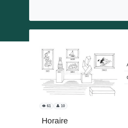
Entrepreneurs
Miss et misters
👁️ 61
👤 10
Horaire