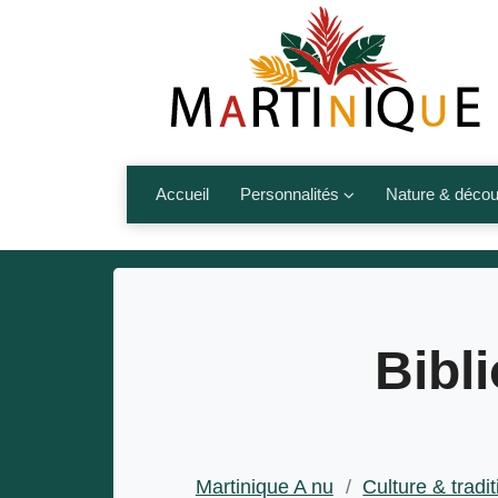
Accueil
Personnalités
Nature & décou
Artistes
Fleurs, fruits,
Médias
Les animaux
Sportifs
Nos plages et î
Bibl
Politiques
Montagnes et r
Nos écrivains
Autres talents de l’île
Martinique A nu
/
Culture & tradi