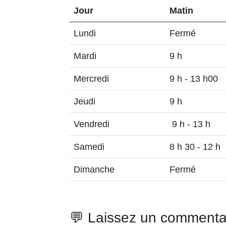
Jour
Matin
Lundi
Fermé
Mardi
9 h
Mercredi
9 h - 13 h00
Jeudi
9 h
Vendredi
9 h - 13 h
Samedi
8 h 30 - 12 h
Dimanche
Fermé
💬 Laissez un commenta