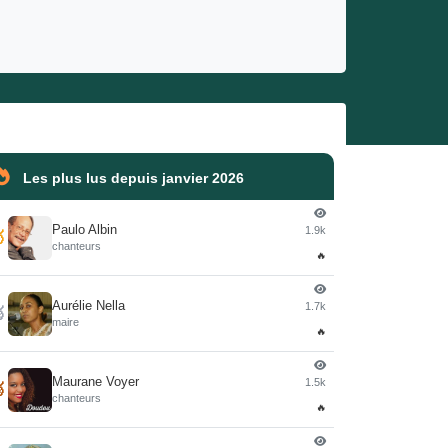
Les plus lus depuis janvier 2026
Paulo Albin
1.9k

chanteurs
🔥
Aurélie Nella
1.7k

maire
🔥
Maurane Voyer
1.5k

chanteurs
🔥