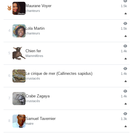
Maurane Voyer
1.5k
🥉
chanteurs
🔥
Lola Martin
1.5k
4
chanteurs
🔥
Chien fer
1.4k
5
Mammifères
🔥
Le cirique de mer (Callinectes sapidus)
1.4k
6
crustacés
🔥
Crabe Zagaya
1.4k
7
crustacés
🔥
Samuel Tavernier
1.3k
8
maire
🔥