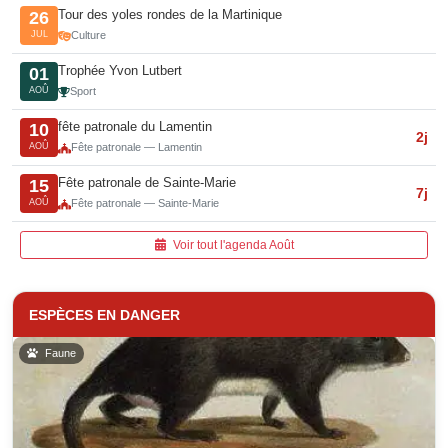
Tour des yoles rondes de la Martinique
26
JUL
Culture
Trophée Yvon Lutbert
01
AOÛ
Sport
fête patronale du Lamentin
10
2j
AOÛ
Fête patronale — Lamentin
Fête patronale de Sainte-Marie
15
7j
AOÛ
Fête patronale — Sainte-Marie
Voir tout l'agenda Août
ESPÈCES EN DANGER
Faune