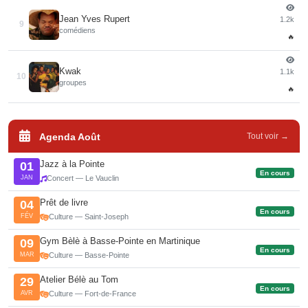
Jean Yves Rupert
1.2k
9
comédiens
🔥
Kwak
1.1k
10
groupes
🔥
Agenda Août
Tout voir →
Jazz à la Pointe
01
En cours
JAN
Concert — Le Vauclin
Prêt de livre
04
En cours
FÉV
Culture — Saint-Joseph
Gym Bèlè à Basse-Pointe en Martinique
09
En cours
MAR
Culture — Basse-Pointe
Atelier Bélè au Tom
29
En cours
AVR
Culture — Fort-de-France