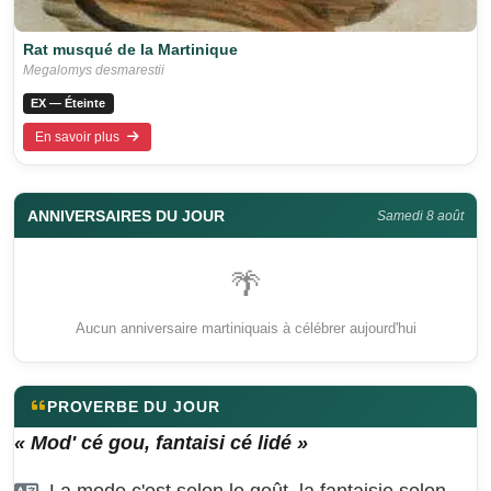
Rat musqué de la Martinique
Megalomys desmarestii
EX — Éteinte
En savoir plus
ANNIVERSAIRES DU JOUR
Samedi 8 août
🌴
Aucun anniversaire martiniquais à célébrer aujourd'hui
PROVERBE DU JOUR
« Mod' cé gou, fantaisi cé lidé »
La mode c'est selon le goût, la fantaisie selon