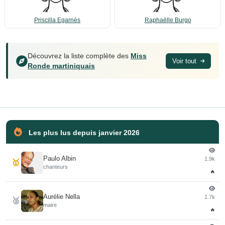
Priscilla Egarnès
Raphaëlle Burgo
Découvrez la liste complète des
Miss
Voir tout
Ronde martiniquais
Les plus lus depuis janvier 2026
Paulo Albin
1.9k
🥇
chanteurs
🔥
Aurélie Nella
1.7k
🥈
maire
🔥