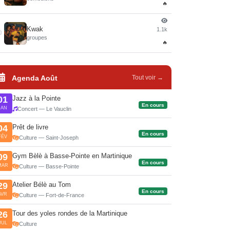
🔥
Kwak
1.1k
0
groupes
🔥
Agenda Août
Tout voir →
Jazz à la Pointe
01
En cours
JAN
Concert — Le Vauclin
Prêt de livre
04
En cours
FÉV
Culture — Saint-Joseph
Gym Bèlè à Basse-Pointe en Martinique
09
En cours
MAR
Culture — Basse-Pointe
Atelier Bélè au Tom
29
En cours
AVR
Culture — Fort-de-France
Tour des yoles rondes de la Martinique
26
JUL
Culture