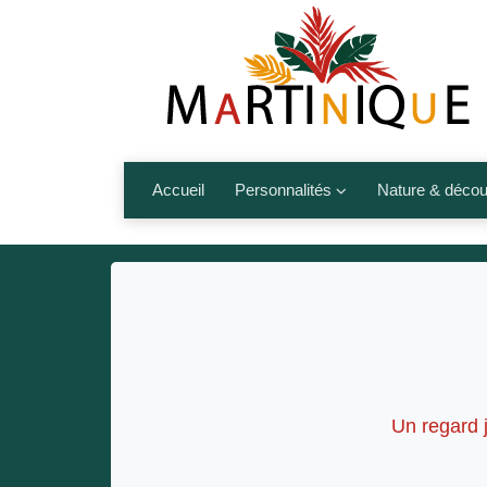
Accueil
Personnalités
Nature & décou
Artistes
Fleurs, fruits,
Médias
Les animaux
Sportifs
Nos plages et î
Politiques
Montagnes et r
Nos écrivains
Un regard j
Autres talents de l’île