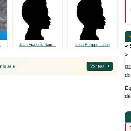
…
Jean-François Sain…
Jean-Philippe Ludon
« 
»
iniquais
Voir tout
do
Éq
de