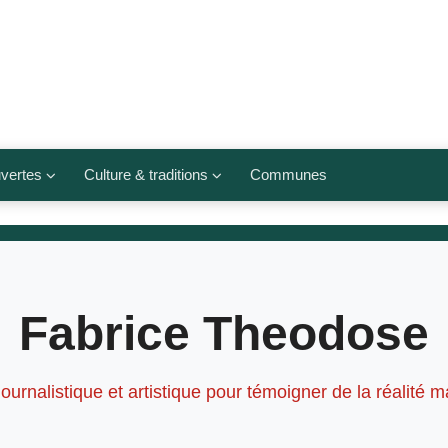
vertes
Culture & traditions
Communes
 légumes
Culte et religions
Musées et lieux culturels
lets
Arts et traditions
Fabrice Theodose
populaires
ivières
Agenda culturel
ournalistique et artistique pour témoigner de la réalité m