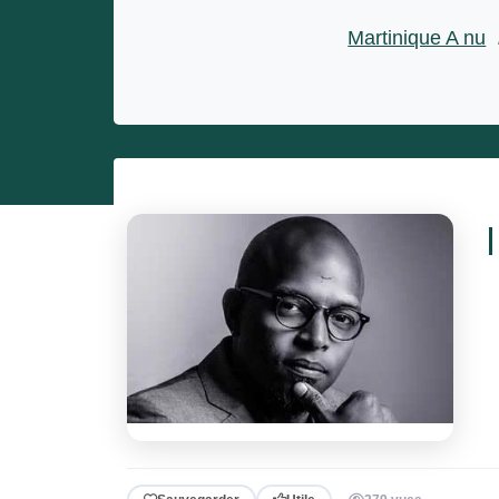
Entrepreneurs
Martinique A nu
Miss et misters