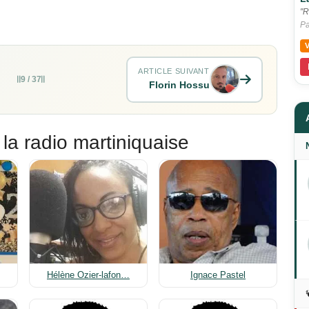
"R
Pa
ARTICLE SUIVANT
9 / 37
Florin Hossu
 la radio martiniquaise
Hélène Ozier-lafon…
Ignace Pastel