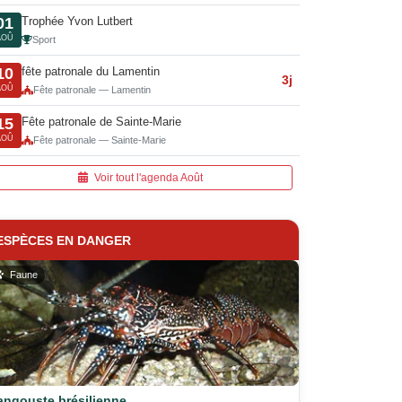
Trophée Yvon Lutbert
01
AOÛ
Sport
fête patronale du Lamentin
10
3j
AOÛ
Fête patronale — Lamentin
Fête patronale de Sainte-Marie
15
AOÛ
Fête patronale — Sainte-Marie
Voir tout l'agenda Août
ESPÈCES EN DANGER
Faune
angouste brésilienne