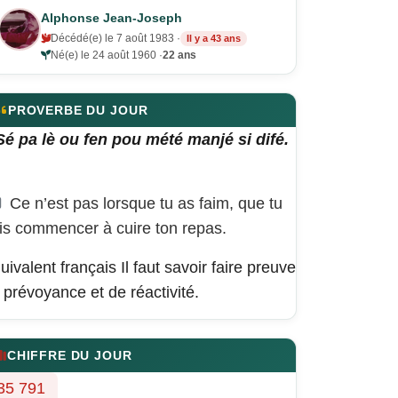
Alphonse Jean-Joseph
Décédé(e) le 7 août 1983 ·
Il y a 43 ans
Né(e) le 24 août 1960 ·
22 ans
PROVERBE DU JOUR
Sé pa lè ou fen pou mété manjé si difé.
Ce n’est pas lorsque tu as faim, que tu
is commencer à cuire ton repas.
uivalent français
Il faut savoir faire preuve
 prévoyance et de réactivité.
CHIFFRE DU JOUR
35 791