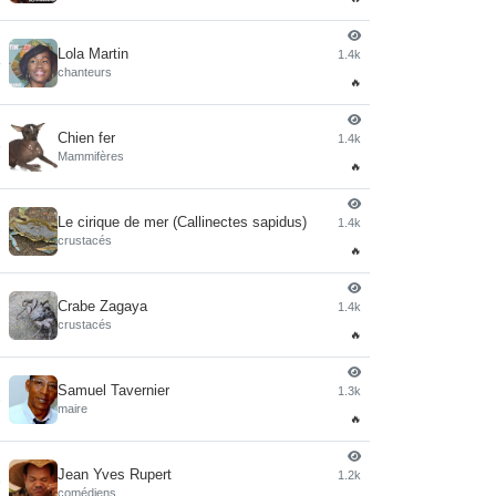
Lola Martin
1.4k
4
chanteurs
🔥
Chien fer
1.4k
5
Mammifères
🔥
Le cirique de mer (Callinectes sapidus)
1.4k
6
crustacés
🔥
Crabe Zagaya
1.4k
7
crustacés
🔥
Samuel Tavernier
1.3k
8
maire
🔥
Jean Yves Rupert
1.2k
9
comédiens