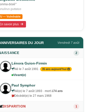
onma-bisié"
nulirus guttatus
VU — Vulnérable
En savoir plus
ANNIVERSAIRES DU JOUR
Vendredi 7 août
NAISSANCE
2
Lénora Guion-Firmin
Né le 7 août 1991 ·
35 ans aujourd'hui 🎂
Vivant(e)
Paul Symphor
Né(e) le 7 août 1893 · mort à
74 ans
Décédé(e) le 27 mars 1968
🕊️
DISPARITION
1