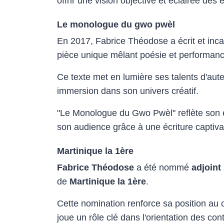
offrir une vision objective et éclairée des
Le monologue du gwo pwèl
En 2017, Fabrice Théodose a écrit et in
pièce unique mêlant poésie et performanc
Ce texte met en lumière ses talents d'auteu
immersion dans son univers créatif.
"Le Monologue du Gwo Pwèl" reflète son e
son audience grâce à une écriture captiva
Martinique la 1ère
Fabrice Théodose
a été nommé
adjoint
de
Martinique la 1ère
.
Cette nomination renforce sa position au 
joue un rôle clé dans l'orientation des con