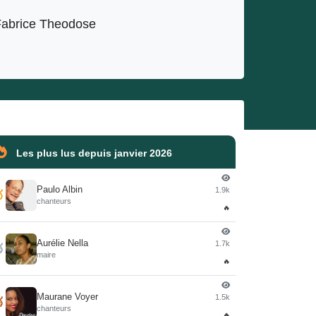
abrice Theodose
Les plus lus depuis janvier 2026
Paulo Albin
1.9k

chanteurs
🔥
Aurélie Nella
1.7k

maire
🔥
Maurane Voyer
1.5k

chanteurs
🔥