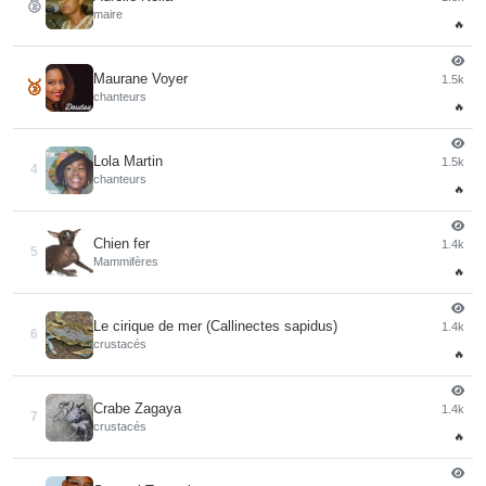
🥈
maire
🔥
Maurane Voyer
1.5k
🥉
chanteurs
🔥
Lola Martin
1.5k
4
chanteurs
🔥
Chien fer
1.4k
5
Mammifères
🔥
Le cirique de mer (Callinectes sapidus)
1.4k
6
crustacés
🔥
Crabe Zagaya
1.4k
7
crustacés
🔥