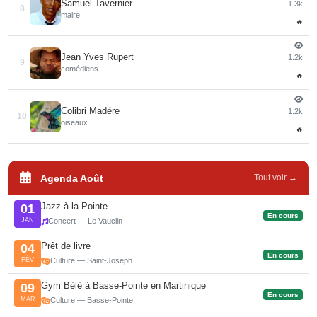
Samuel Tavernier
1.3k
8
maire
🔥
Jean Yves Rupert
1.2k
9
comédiens
🔥
Colibri Madére
1.2k
10
oiseaux
🔥
Agenda Août
Tout voir →
Jazz à la Pointe
01
En cours
JAN
Concert — Le Vauclin
Prêt de livre
04
En cours
FÉV
Culture — Saint-Joseph
Gym Bèlè à Basse-Pointe en Martinique
09
En cours
MAR
Culture — Basse-Pointe