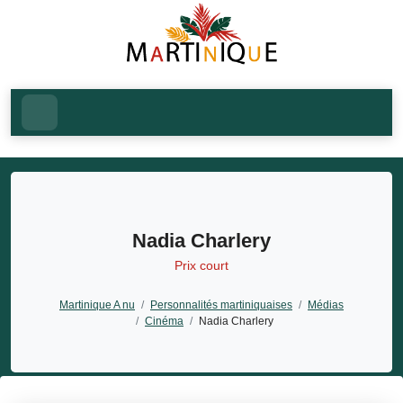
Nadia Charlery
Prix court
Martinique A nu
/
Personnalités martiniquaises
/
Médias
/
Cinéma
/
Nadia Charlery