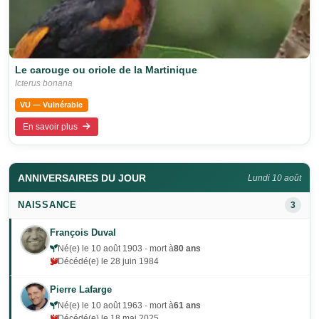
Le carouge ou oriole de la Martinique
Icterus bonana
VU — Vulnérable
En savoir plus
ANNIVERSAIRES DU JOUR
Lundi 10 août
NAISSANCE
3
François Duval
Né(e) le 10 août 1903 · mort à
80 ans
Décédé(e) le 28 juin 1984
Pierre Lafarge
Né(e) le 10 août 1963 · mort à
61 ans
Décédé(e) le 18 mai 2025