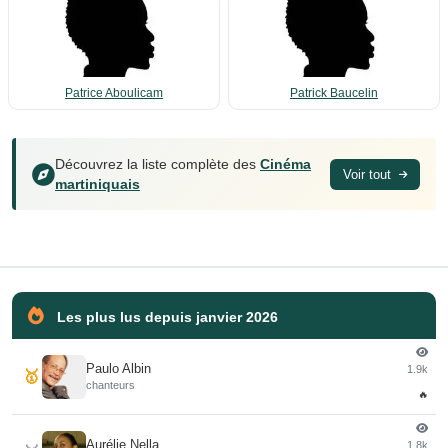
Patrice Aboulicam
Patrick Baucelin
Découvrez la liste complète des
Cinéma
Voir tout
martiniquais
Les plus lus depuis janvier 2026
Paulo Albin
1.9k
🥇
chanteurs
🔥
Aurélie Nella
1.8k