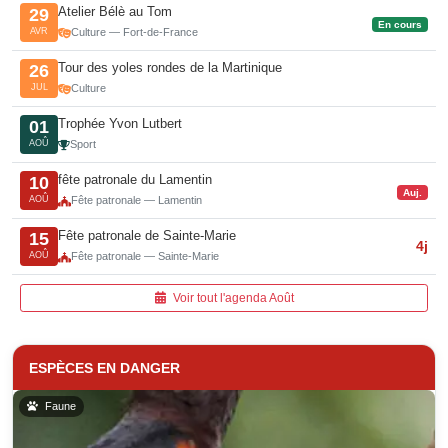
Atelier Bélè au Tom
29
En cours
AVR
Culture — Fort-de-France
Tour des yoles rondes de la Martinique
26
JUL
Culture
Trophée Yvon Lutbert
01
AOÛ
Sport
fête patronale du Lamentin
10
Auj.
AOÛ
Fête patronale — Lamentin
Fête patronale de Sainte-Marie
15
4j
AOÛ
Fête patronale — Sainte-Marie
Voir tout l'agenda Août
ESPÈCES EN DANGER
Faune