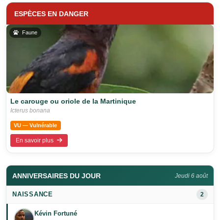
ESPÈCES EN DANGER
Faune
Le carouge ou oriole de la Martinique
Icterus bonana
VU — Vulnérable
En savoir plus
ANNIVERSAIRES DU JOUR
Jeudi 6 août
NAISSANCE
2
Kévin Fortuné