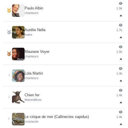
Paulo Albin
1.9k
🥇
chanteurs
🔥
Aurélie Nella
1.7k
🥈
maire
🔥
Maurane Voyer
1.5k
🥉
chanteurs
🔥
Lola Martin
1.4k
4
chanteurs
🔥
Chien fer
1.4k
5
Mammifères
🔥
Le cirique de mer (Callinectes sapidus)
1.4k
6
crustacés
🔥