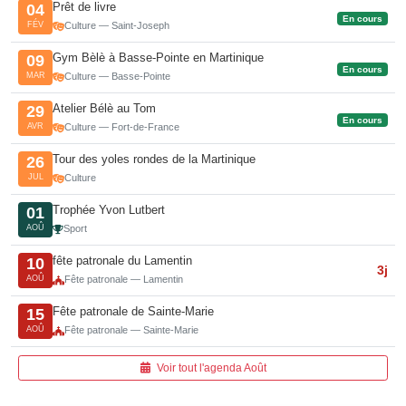
Prêt de livre
04
En cours
FÉV
Culture — Saint-Joseph
Gym Bèlè à Basse-Pointe en Martinique
09
En cours
MAR
Culture — Basse-Pointe
Atelier Bélè au Tom
29
En cours
AVR
Culture — Fort-de-France
Tour des yoles rondes de la Martinique
26
JUL
Culture
Trophée Yvon Lutbert
01
AOÛ
Sport
fête patronale du Lamentin
10
3j
AOÛ
Fête patronale — Lamentin
Fête patronale de Sainte-Marie
15
AOÛ
Fête patronale — Sainte-Marie
Voir tout l'agenda Août