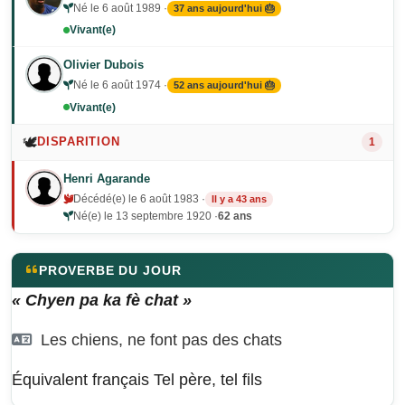
Né le 6 août 1989 ·
37 ans aujourd'hui 🎂
Vivant(e)
Olivier Dubois
Né le 6 août 1974 ·
52 ans aujourd'hui 🎂
Vivant(e)
🕊️
DISPARITION
1
Henri Agarande
Décédé(e) le 6 août 1983 ·
Il y a 43 ans
Né(e) le 13 septembre 1920 ·
62 ans
PROVERBE DU JOUR
« Chyen pa ka fè chat »
Les chiens, ne font pas des chats
Équivalent français
Tel père, tel fils