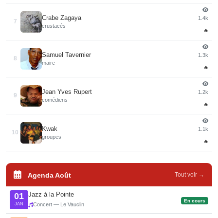
Crabe Zagaya
1.4k
7
crustacés
🔥
Samuel Tavernier
1.3k
8
maire
🔥
Jean Yves Rupert
1.2k
9
comédiens
🔥
Kwak
1.1k
10
groupes
🔥
Agenda Août
Tout voir →
Jazz à la Pointe
01
En cours
JAN
Concert — Le Vauclin