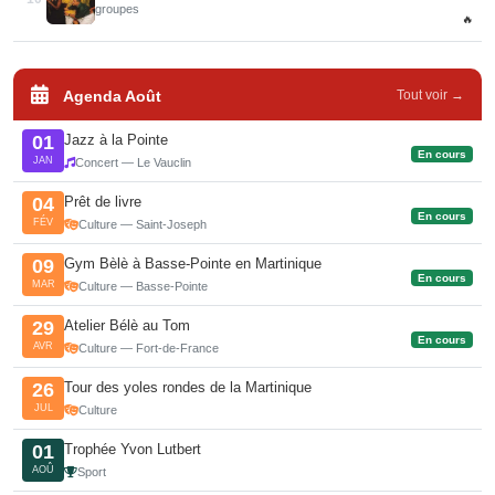
groupes
🔥
Agenda Août
Tout voir →
Jazz à la Pointe
01
En cours
JAN
Concert — Le Vauclin
Prêt de livre
04
En cours
FÉV
Culture — Saint-Joseph
Gym Bèlè à Basse-Pointe en Martinique
09
En cours
MAR
Culture — Basse-Pointe
Atelier Bélè au Tom
29
En cours
AVR
Culture — Fort-de-France
Tour des yoles rondes de la Martinique
26
JUL
Culture
Trophée Yvon Lutbert
01
AOÛ
Sport