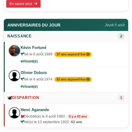
En savoir plus
ANNIVERSAIRES DU JOUR
Jeudi 6 août
NAISSANCE
2
Kévin Fortuné
Né le 6 août 1989 ·
37 ans aujourd'hui 🎂
Vivant(e)
Olivier Dubois
Né le 6 août 1974 ·
52 ans aujourd'hui 🎂
Vivant(e)
🕊️
DISPARITION
1
Henri Agarande
Décédé(e) le 6 août 1983 ·
Il y a 43 ans
Né(e) le 13 septembre 1920 ·
62 ans