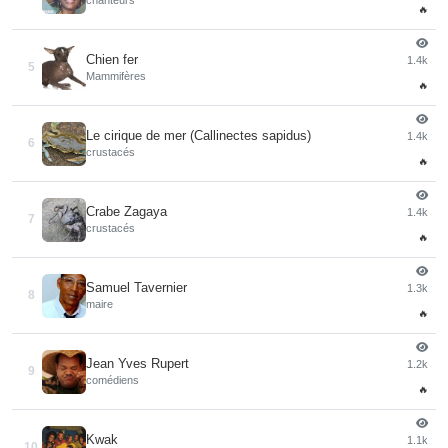
🔥
Chien fer
1.4k
5
Mammifères
🔥
Le cirique de mer (Callinectes sapidus)
1.4k
6
crustacés
🔥
Crabe Zagaya
1.4k
7
crustacés
🔥
Samuel Tavernier
1.3k
8
maire
🔥
Jean Yves Rupert
1.2k
9
comédiens
🔥
Kwak
1.1k
10