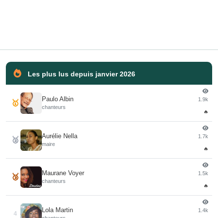
Les plus lus depuis janvier 2026
Paulo Albin
1.9k
🥇
chanteurs
🔥
Aurélie Nella
1.7k
🥈
maire
🔥
Maurane Voyer
1.5k
🥉
chanteurs
🔥
Lola Martin
1.4k
4
chanteurs