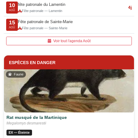
fête patronale du Lamentin
10
4j
AOÛ
Fête patronale — Lamentin
Fête patronale de Sainte-Marie
15
AOÛ
Fête patronale — Sainte-Marie
Voir tout l'agenda Août
ESPÈCES EN DANGER
Faune
Rat musqué de la Martinique
Megalomys desmarestii
EX — Éteinte