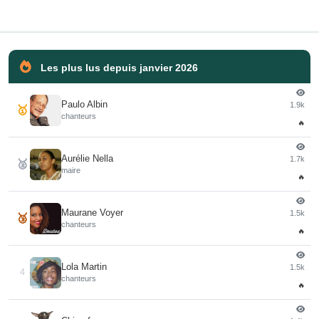
Les plus lus depuis janvier 2026
Paulo Albin
1.9k
🥇
chanteurs
🔥
Aurélie Nella
1.7k
🥈
maire
🔥
Maurane Voyer
1.5k
🥉
chanteurs
🔥
Lola Martin
1.5k
4
chanteurs
🔥