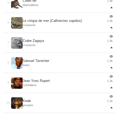
Chien fer
1.4k
5
Mammifères
🔥
Le cirique de mer (Callinectes sapidus)
1.4k
6
crustacés
🔥
Crabe Zagaya
1.4k
7
crustacés
🔥
Samuel Tavernier
1.3k
8
maire
🔥
Jean Yves Rupert
1.2k
9
comédiens
🔥
Kwak
1.1k
10
groupes
🔥