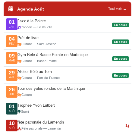
Agenda Août
Tout voir →
Jazz à la Pointe
01
En cours
JAN
Concert — Le Vauclin
Prêt de livre
04
En cours
FÉV
Culture — Saint-Joseph
Gym Bèlè à Basse-Pointe en Martinique
09
En cours
MAR
Culture — Basse-Pointe
Atelier Bélè au Tom
29
En cours
AVR
Culture — Fort-de-France
Tour des yoles rondes de la Martinique
26
JUL
Culture
Trophée Yvon Lutbert
01
AOÛ
Sport
fête patronale du Lamentin
10
1j
AOÛ
Fête patronale — Lamentin