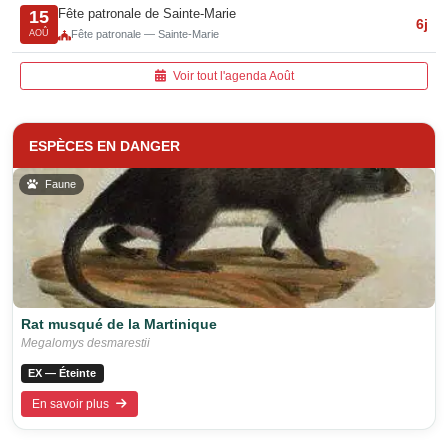
Fête patronale de Sainte-Marie
15
6j
AOÛ
Fête patronale — Sainte-Marie
Voir tout l'agenda Août
ESPÈCES EN DANGER
Faune
Rat musqué de la Martinique
Megalomys desmarestii
EX — Éteinte
En savoir plus