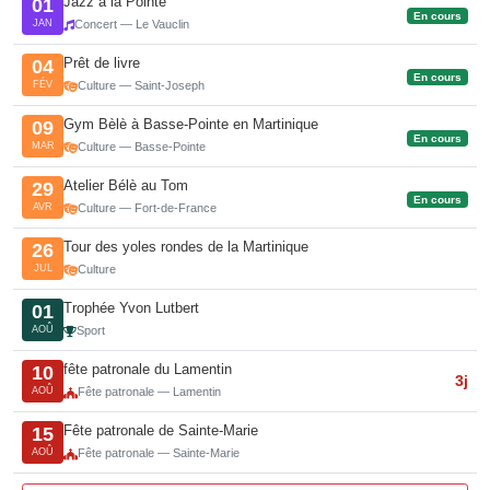
Jazz à la Pointe
01
En cours
JAN
Concert — Le Vauclin
Prêt de livre
04
En cours
FÉV
Culture — Saint-Joseph
Gym Bèlè à Basse-Pointe en Martinique
09
En cours
MAR
Culture — Basse-Pointe
Atelier Bélè au Tom
29
En cours
AVR
Culture — Fort-de-France
Tour des yoles rondes de la Martinique
26
JUL
Culture
Trophée Yvon Lutbert
01
AOÛ
Sport
fête patronale du Lamentin
10
3j
AOÛ
Fête patronale — Lamentin
Fête patronale de Sainte-Marie
15
AOÛ
Fête patronale — Sainte-Marie