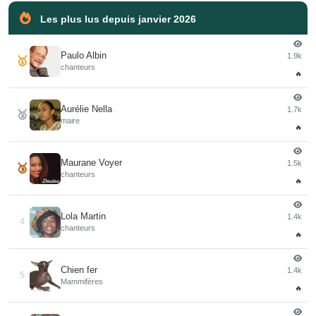
Les plus lus depuis janvier 2026
Paulo Albin
1.9k
🥇
chanteurs
🔥
Aurélie Nella
1.7k
🥈
maire
🔥
Maurane Voyer
1.5k
🥉
chanteurs
🔥
Lola Martin
1.4k
4
chanteurs
🔥
Chien fer
1.4k
5
Mammifères
🔥