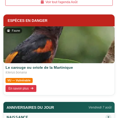
Voir tout l'agenda Août
ESPÈCES EN DANGER
Faune
Le carouge ou oriole de la Martinique
Icterus bonana
VU — Vulnérable
En savoir plus
ANNIVERSAIRES DU JOUR
Vendredi 7 août
NAISSANCE
2