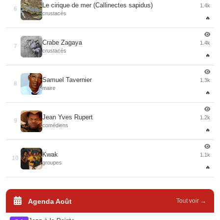
Le cirique de mer (Callinectes sapidus)
1.4k
6
crustacés
🔥
Crabe Zagaya
1.4k
7
crustacés
🔥
Samuel Tavernier
1.3k
8
maire
🔥
Jean Yves Rupert
1.2k
9
comédiens
🔥
Kwak
1.1k
10
groupes
🔥
Agenda Août
Tout voir →