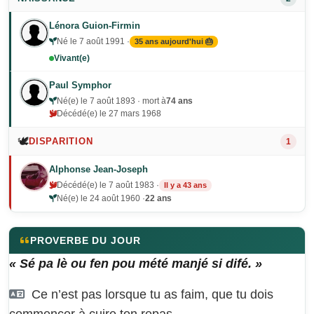
Lénora Guion-Firmin
Né le 7 août 1991 ·
35 ans aujourd'hui 🎂
Vivant(e)
Paul Symphor
Né(e) le 7 août 1893 · mort à
74 ans
Décédé(e) le 27 mars 1968
🕊️
DISPARITION
1
Alphonse Jean-Joseph
Décédé(e) le 7 août 1983 ·
Il y a 43 ans
Né(e) le 24 août 1960 ·
22 ans
PROVERBE DU JOUR
« Sé pa lè ou fen pou mété manjé si difé. »
Ce n’est pas lorsque tu as faim, que tu dois