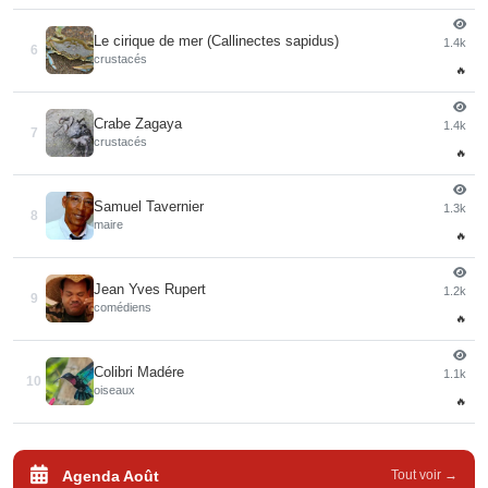
Le cirique de mer (Callinectes sapidus)
1.4k
6
crustacés
🔥
Crabe Zagaya
1.4k
7
crustacés
🔥
Samuel Tavernier
1.3k
8
maire
🔥
Jean Yves Rupert
1.2k
9
comédiens
🔥
Colibri Madére
1.1k
10
oiseaux
🔥
Agenda Août
Tout voir →