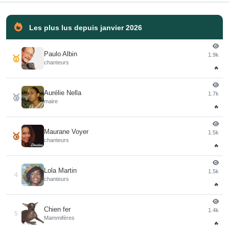
Les plus lus depuis janvier 2026
Paulo Albin
1.9k
🥇
chanteurs
🔥
Aurélie Nella
1.7k
🥈
maire
🔥
Maurane Voyer
1.5k
🥉
chanteurs
🔥
Lola Martin
1.5k
4
chanteurs
🔥
Chien fer
1.4k
5
Mammifères
🔥