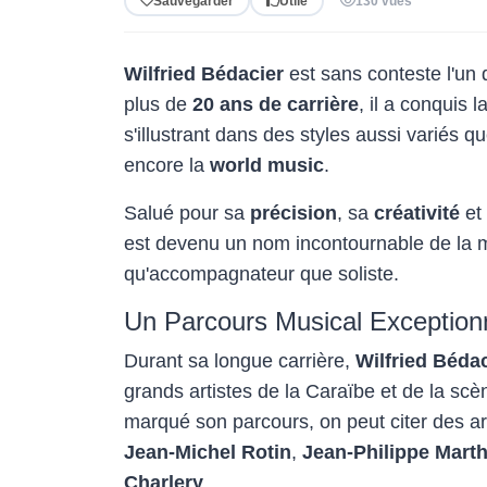
Sauvegarder
Utile
130 vues
Wilfried Bédacier
est sans conteste l'un 
plus de
20 ans de carrière
, il a conquis 
s'illustrant dans des styles aussi variés q
encore la
world music
.
Salué pour sa
précision
, sa
créativité
et
est devenu un nom incontournable de la m
qu'accompagnateur que soliste.
Un Parcours Musical Exception
Durant sa longue carrière,
Wilfried Béda
grands artistes de la Caraïbe et de la scèn
marqué son parcours, on peut citer des a
Jean-Michel Rotin
,
Jean-Philippe Marth
Charlery
.