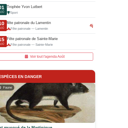
Trophée Yvon Lutbert
01
AOÛ
Sport
fête patronale du Lamentin
10
4j
AOÛ
Fête patronale — Lamentin
Fête patronale de Sainte-Marie
15
AOÛ
Fête patronale — Sainte-Marie
Voir tout l'agenda Août
ESPÈCES EN DANGER
Faune
at musqué de la Martinique