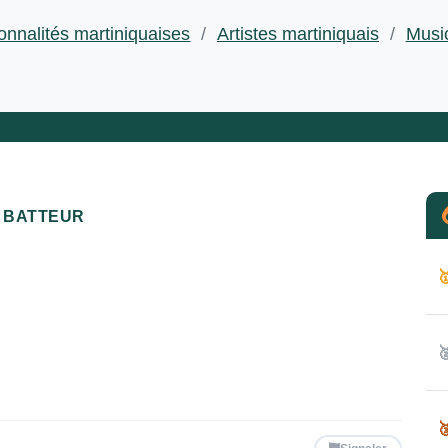
onnalités martiniquaises
/
Artistes martiniquais
/
Musi
BATTEUR


