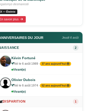
galomys desmarestii
X — Éteinte
En savoir plus
ANNIVERSAIRES DU JOUR
Jeudi 6 août
NAISSANCE
2
Kévin Fortuné
Né le 6 août 1989 ·
37 ans aujourd'hui 🎂
Vivant(e)
Olivier Dubois
Né le 6 août 1974 ·
52 ans aujourd'hui 🎂
Vivant(e)
🕊️
DISPARITION
1