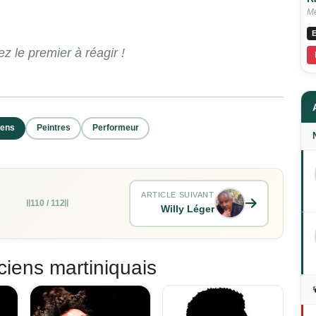
Me
E
 le premier à réagir !
iens
Peintres
Performeur
ARTICLE SUIVANT
110 / 112
Willy Léger
ciens martiniquais