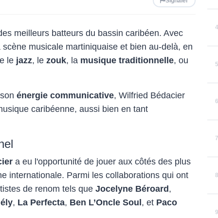
Signaler
des meilleurs batteurs du bassin caribéen. Avec
la scène musicale martiniquaise et bien au-delà, en
ue le
jazz
, le
zouk
, la
musique traditionnelle
, ou
 son
énergie communicative
, Wilfried Bédacier
usique caribéenne, aussi bien en tant
nel
cier
a eu l'opportunité de jouer aux côtés des plus
e internationale. Parmi les collaborations qui ont
rtistes de renom tels que
Jocelyne Béroard
,
ély
,
La Perfecta
,
Ben L’Oncle Soul
, et
Paco