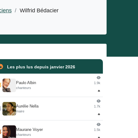
ciens
/
Wilfrid Bédacier
Les plus lus depuis janvier 2026
Paulo Albin
1.9k

chanteurs
🔥
Aurélie Nella
1.7k

maire
🔥
Maurane Voyer
1.5k

chanteurs
🔥