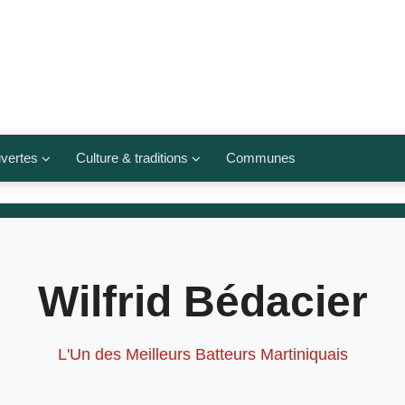
vertes
Culture & traditions
Communes
 légumes
Culte et religions
Musées et lieux culturels
lets
Arts et traditions
Wilfrid Bédacier
populaires
ivières
Agenda culturel
L'Un des Meilleurs Batteurs Martiniquais