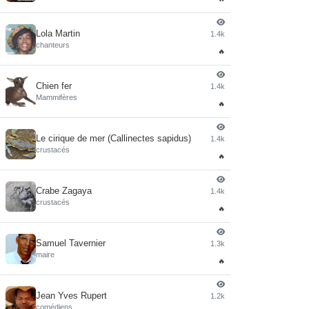
Lola Martin
1.4k
4
chanteurs
🔥
Chien fer
1.4k
5
Mammifères
🔥
Le cirique de mer (Callinectes sapidus)
1.4k
6
crustacés
🔥
Crabe Zagaya
1.4k
7
crustacés
🔥
Samuel Tavernier
1.3k
8
maire
🔥
Jean Yves Rupert
1.2k
9
comédiens