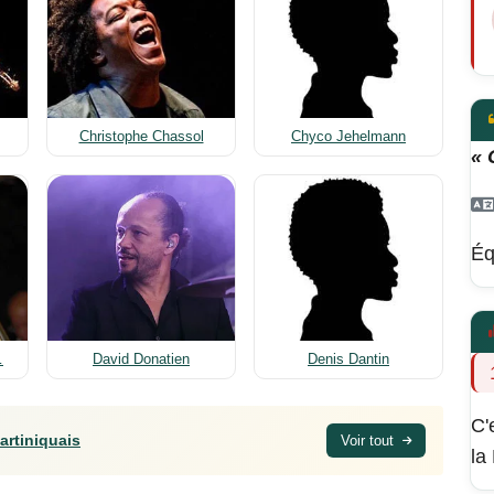
Christophe Chassol
Chyco Jehelmann
« 
Éq
…
David Donatien
Denis Dantin
C'
artiniquais
Voir tout
la