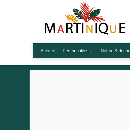
Accueil
Personnalités
Nature & décou
Artistes
Fleurs, fruits,
Médias
Les animaux
Sportifs
Nos plages et î
Politiques
Montagnes et r
Nos écrivains
Autres talents de l’île