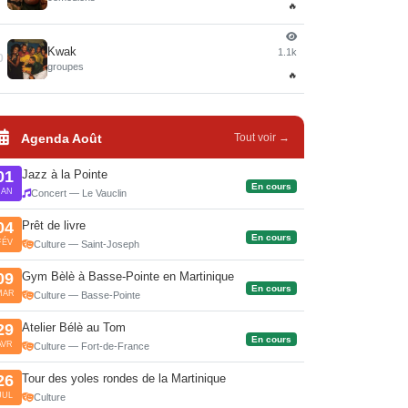
🔥
Kwak
1.1k
0
groupes
🔥
Agenda Août
Tout voir →
Jazz à la Pointe
01
En cours
JAN
Concert — Le Vauclin
Prêt de livre
04
En cours
FÉV
Culture — Saint-Joseph
Gym Bèlè à Basse-Pointe en Martinique
09
En cours
MAR
Culture — Basse-Pointe
Atelier Bélè au Tom
29
En cours
AVR
Culture — Fort-de-France
Tour des yoles rondes de la Martinique
26
JUL
Culture