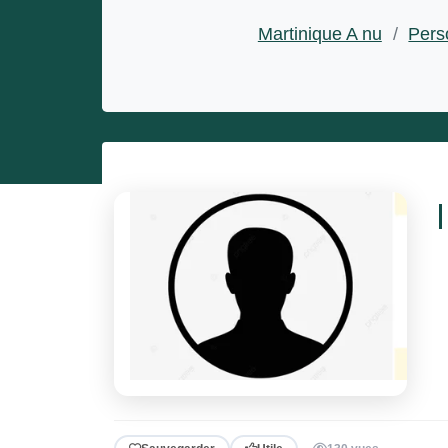
Entrepreneurs
Martinique A nu
/
Pers
Miss et misters