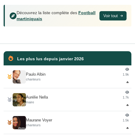
Découvrez la liste complète des
Football
Voir tout
martiniquais
Les plus lus depuis janvier 2026
Paulo Albin
1.9k
🥇
chanteurs
🔥
Aurélie Nella
1.7k
🥈
maire
🔥
Maurane Voyer
1.5k
🥉
chanteurs
🔥