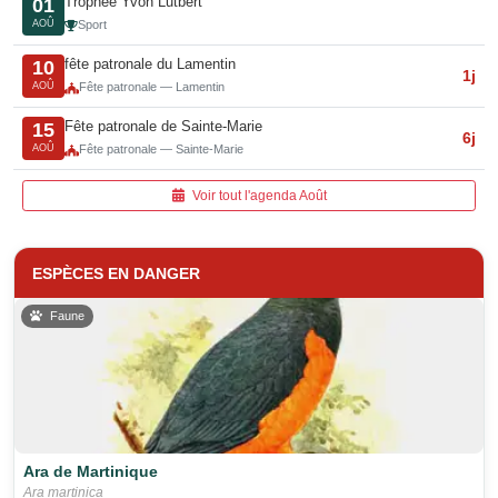
Trophée Yvon Lutbert
01
AOÛ
Sport
fête patronale du Lamentin
10
1j
AOÛ
Fête patronale — Lamentin
Fête patronale de Sainte-Marie
15
6j
AOÛ
Fête patronale — Sainte-Marie
Voir tout l'agenda Août
ESPÈCES EN DANGER
Faune
Ara de Martinique
Ara martinica