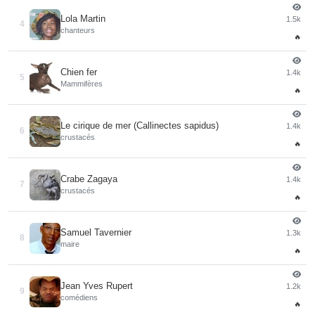
Lola Martin
1.5k
4
chanteurs
🔥
Chien fer
1.4k
5
Mammifères
🔥
Le cirique de mer (Callinectes sapidus)
1.4k
6
crustacés
🔥
Crabe Zagaya
1.4k
7
crustacés
🔥
Samuel Tavernier
1.3k
8
maire
🔥
Jean Yves Rupert
1.2k
9
comédiens
🔥