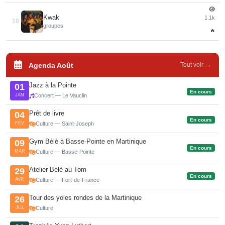
Kwak
1.1k
10
groupes
🔥
Agenda Août
Tout voir →
Jazz à la Pointe
01
En cours
JAN
Concert — Le Vauclin
Prêt de livre
04
En cours
FÉV
Culture — Saint-Joseph
Gym Bèlè à Basse-Pointe en Martinique
09
En cours
MAR
Culture — Basse-Pointe
Atelier Bélè au Tom
29
En cours
AVR
Culture — Fort-de-France
Tour des yoles rondes de la Martinique
26
JUL
Culture