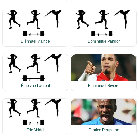
Djénhael Maingé
Dominique Pandor
Émelyne Laurent
Emmanuel Rivière
Éric Abidal
Fabrice Reuperné