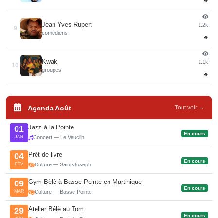
🔥
Jean Yves Rupert
1.2k
9
comédiens
🔥
Kwak
1.1k
10
groupes
🔥
Agenda Août
Tout voir →
Jazz à la Pointe
01
En cours
JAN
Concert — Le Vauclin
Prêt de livre
04
En cours
FÉV
Culture — Saint-Joseph
Gym Bèlè à Basse-Pointe en Martinique
09
En cours
MAR
Culture — Basse-Pointe
Atelier Bélè au Tom
29
En cours