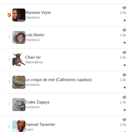
Maurane Voyer
1.5k
🥉
chanteurs
🔥
Lola Martin
1.4k
4
chanteurs
🔥
Chien fer
1.4k
5
Mammifères
🔥
Le cirique de mer (Callinectes sapidus)
1.4k
6
crustacés
🔥
Crabe Zagaya
1.4k
7
crustacés
🔥
Samuel Tavernier
1.3k
8
maire