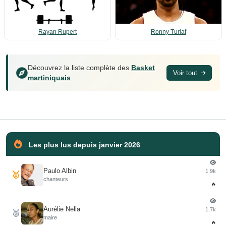
Rayan Rupert
Ronny Turiaf
Découvrez la liste complète des
Basket
Voir tout
martiniquais
Les plus lus depuis janvier 2026
Paulo Albin
1.9k
🥇
chanteurs
🔥
Aurélie Nella
1.7k
🥈
maire
🔥