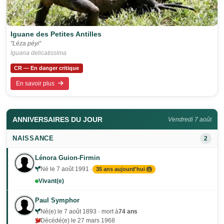
Iguane des Petites Antilles
"Léza péyi"
Iguana delicatissima
CR — En danger critique
En savoir plus
ANNIVERSAIRES DU JOUR
Vendredi 7 août
NAISSANCE
2
Lénora Guion-Firmin
Né le 7 août 1991 ·
35 ans aujourd'hui 🎂
Vivant(e)
Paul Symphor
Né(e) le 7 août 1893 · mort à
74 ans
Décédé(e) le 27 mars 1968