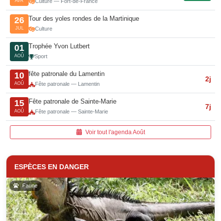
AVR
Culture — Fort-de-France
Tour des yoles rondes de la Martinique
26
JUL
Culture
Trophée Yvon Lutbert
01
AOÛ
Sport
fête patronale du Lamentin
10
2j
AOÛ
Fête patronale — Lamentin
Fête patronale de Sainte-Marie
15
7j
AOÛ
Fête patronale — Sainte-Marie
Voir tout l'agenda Août
ESPÈCES EN DANGER
Faune