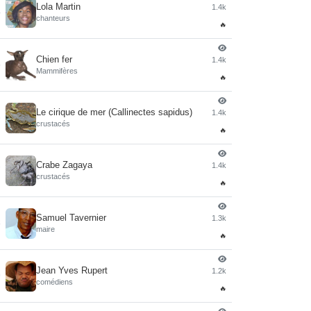
Lola Martin
1.4k
4
chanteurs
🔥
Chien fer
1.4k
5
Mammifères
🔥
Le cirique de mer (Callinectes sapidus)
1.4k
6
crustacés
🔥
Crabe Zagaya
1.4k
7
crustacés
🔥
Samuel Tavernier
1.3k
8
maire
🔥
Jean Yves Rupert
1.2k
9
comédiens
🔥