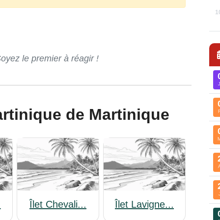
1
ez le premier à réagir !
martinique de Martinique
.
Îlet Chevali...
Îlet Lavigne...