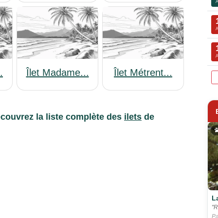
.
Îlet Madame...
Îlet Métrent...
couvrez la liste complète des
ilets
de
L
"R
Pa