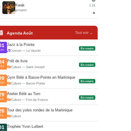
Kwak
1.1k
0
groupes
🔥
Agenda Août
Tout voir →
Jazz à la Pointe
01
En cours
JAN
Concert — Le Vauclin
Prêt de livre
04
En cours
FÉV
Culture — Saint-Joseph
Gym Bèlè à Basse-Pointe en Martinique
09
En cours
MAR
Culture — Basse-Pointe
Atelier Bélè au Tom
29
En cours
AVR
Culture — Fort-de-France
Tour des yoles rondes de la Martinique
26
JUL
Culture
Trophée Yvon Lutbert
01