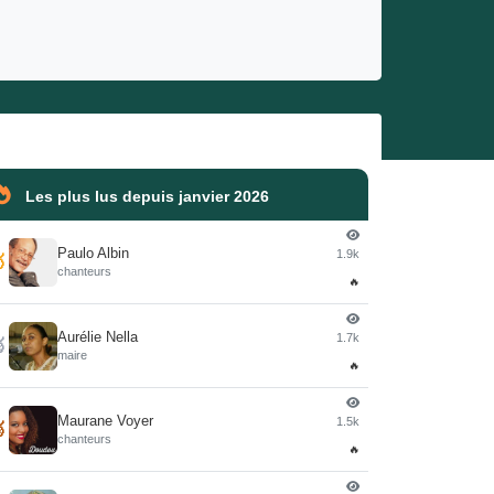
Les plus lus depuis janvier 2026
Paulo Albin
1.9k

chanteurs
🔥
Aurélie Nella
1.7k

maire
🔥
Maurane Voyer
1.5k

chanteurs
🔥