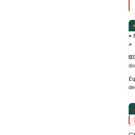
« 
»
do
Éq
de
C'