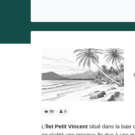
Entrepreneurs
Miss et misters
👁️ 99
👤 9
L’
îlet Petit Vincent
situé dans la baie