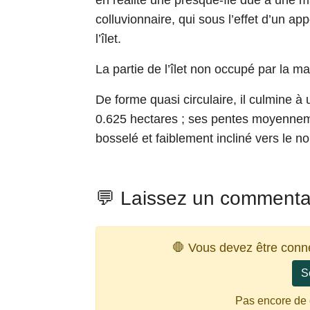
en réalité une presque-île due à une 
colluvionnaire, qui sous l’effet d’un a
l’îlet.
La partie de l’îlet non occupé par la m
De forme quasi circulaire, il culmine à
0.625 hectares ; ses pentes moyennem
bosselé et faiblement incliné vers le no
💬 Laissez un commenta
🛑 Vous devez être conn
S
Pas encore de