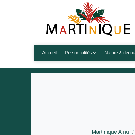
Accueil
Personnalités
Nature & décou
Artistes
Fleurs, fruits,
Médias
Les animaux
Sportifs
Nos plages et î
Politiques
Montagnes et r
Nos écrivains
Autres talents de l’île
Martinique A nu
/