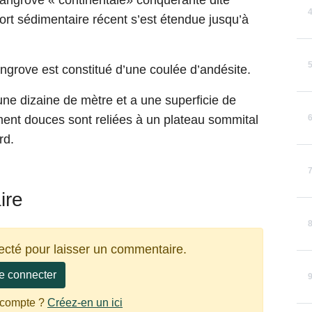
mangrove « continentale» conquérante dite
pport sédimentaire récent s’est étendue jusqu’à
angrove est constitué d’une coulée d’andésite.
 une dizaine de mètre et a une superficie de
ent douces sont reliées à un plateau sommital
rd.
ire
ecté pour laisser un commentaire.
e connecter
 compte ?
Créez-en un ici