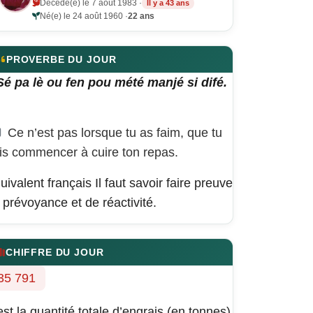
Décédé(e) le 7 août 1983 ·
Il y a 43 ans
Né(e) le 24 août 1960 ·
22 ans
PROVERBE DU JOUR
Sé pa lè ou fen pou mété manjé si difé.
Ce n’est pas lorsque tu as faim, que tu
is commencer à cuire ton repas.
uivalent français
Il faut savoir faire preuve
 prévoyance et de réactivité.
CHIFFRE DU JOUR
35 791
est la quantité totale d’engrais (en tonnes)