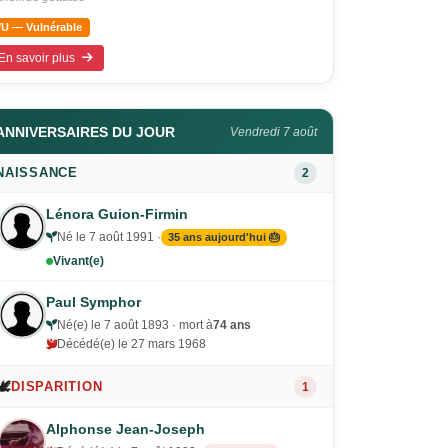
VU — Vulnérable
En savoir plus
ANNIVERSAIRES DU JOUR
Vendredi 7 août
NAISSANCE
2
Lénora Guion-Firmin
Né le 7 août 1991 ·
35 ans aujourd'hui 🎂
Vivant(e)
Paul Symphor
Né(e) le 7 août 1893 · mort à
74 ans
Décédé(e) le 27 mars 1968
🕊️
DISPARITION
1
Alphonse Jean-Joseph