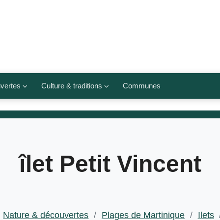
vertes
Culture & traditions
Communes
 légumes
Culte et religions
Musées et lieux culturels
lets
Arts et traditions
îlet Petit Vincent
populaires
ivières
Agenda culturel
Nature & découvertes
/
Plages de Martinique
/
Ilets