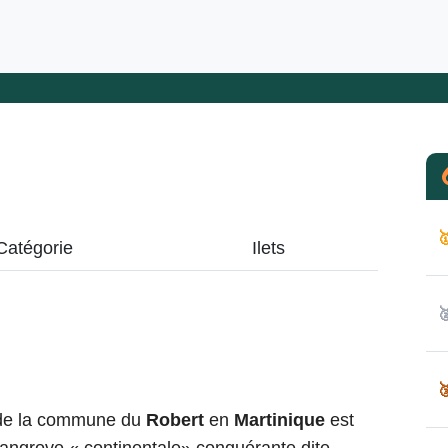

Catégorie
Ilets


 de la commune du
Robert
en
Martinique
est