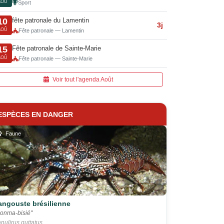
AOÛ
Sport
fête patronale du Lamentin
10
3j
AOÛ
Fête patronale — Lamentin
Fête patronale de Sainte-Marie
15
AOÛ
Fête patronale — Sainte-Marie
Voir tout l'agenda Août
ESPÈCES EN DANGER
Faune
angouste brésilienne
onma-bisié"
nulirus guttatus