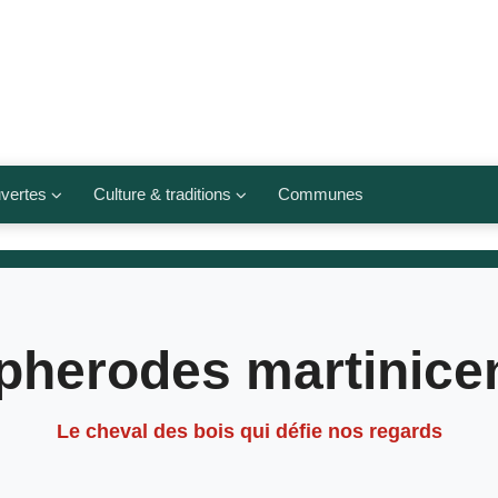
vertes
Culture & traditions
Communes
 légumes
Culte et religions
Musées et lieux culturels
lets
Arts et traditions
pherodes martinice
populaires
ivières
Agenda culturel
Le cheval des bois qui défie nos regards