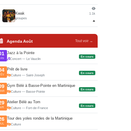
Kwak
1.1k
0
groupes
🔥
Agenda Août
Tout voir →
Jazz à la Pointe
01
En cours
JAN
Concert — Le Vauclin
Prêt de livre
04
En cours
FÉV
Culture — Saint-Joseph
Gym Bèlè à Basse-Pointe en Martinique
09
En cours
MAR
Culture — Basse-Pointe
Atelier Bélè au Tom
29
En cours
AVR
Culture — Fort-de-France
Tour des yoles rondes de la Martinique
26
JUL
Culture