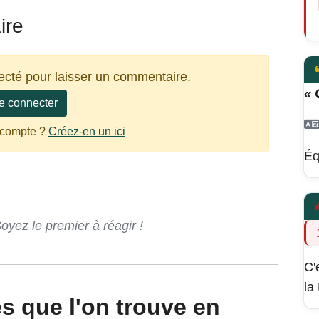
ire
ecté pour laisser un commentaire.
« 
e connecter
 compte ?
Créez-en un ici
Éq
ez le premier à réagir !
C'
la