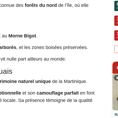
 connue des
forêts du nord
de l’île, où elle
t au
Morne Bigot
.
 arborés
, et les zones boisées préservées.
e vit nulle part ailleurs au monde.
uais
rimoine naturel unique
de la Martinique.
ptionnelle
et son
camouflage parfait
en font
é locale. Sa présence témoigne de la qualité
R