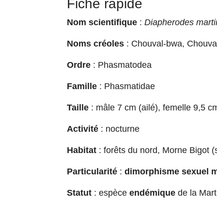
Fiche rapide
Nom scientifique
:
Diapherodes marti
Noms créoles
: Chouval-bwa, Chouva
Ordre
: Phasmatodea
Famille
: Phasmatidae
Taille
: mâle 7 cm (ailé), femelle 9,5 c
Activité
: nocturne
Habitat
: forêts du nord, Morne Bigot (
Particularité
:
dimorphisme sexuel 
Statut
: espèce
endémique
de la Mart