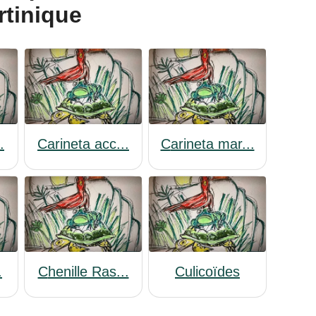
rtinique
.
Carineta acc...
Carineta mar...
.
Chenille Ras...
Culicoïdes