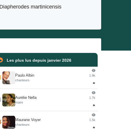
Diapherodes martinicensis
Les plus lus depuis janvier 2026
Paulo Albin
1.9k

chanteurs
🔥
Aurélie Nella
1.7k

maire
🔥
Maurane Voyer
1.5k

chanteurs
🔥