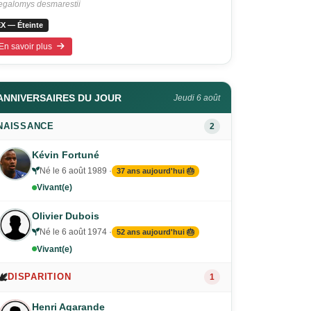
galomys desmarestii
X — Éteinte
En savoir plus
ANNIVERSAIRES DU JOUR
Jeudi 6 août
NAISSANCE
2
Kévin Fortuné
Né le 6 août 1989 ·
37 ans aujourd'hui 🎂
Vivant(e)
Olivier Dubois
Né le 6 août 1974 ·
52 ans aujourd'hui 🎂
Vivant(e)
🕊️
DISPARITION
1
Henri Agarande