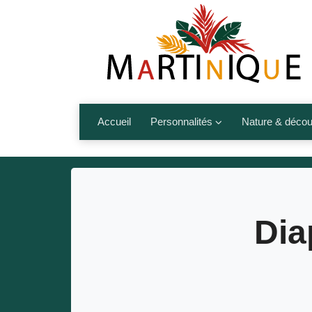
Accueil
Personnalités
Nature & décou
Artistes
Fleurs, fruits,
Médias
Les animaux
Sportifs
Nos plages et î
Dia
Politiques
Montagnes et r
Nos écrivains
Autres talents de l’île