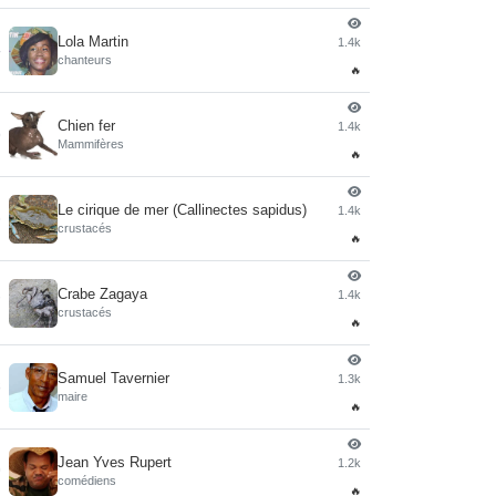
Lola Martin
1.4k
4
chanteurs
🔥
Chien fer
1.4k
5
Mammifères
🔥
Le cirique de mer (Callinectes sapidus)
1.4k
6
crustacés
🔥
Crabe Zagaya
1.4k
7
crustacés
🔥
Samuel Tavernier
1.3k
8
maire
🔥
Jean Yves Rupert
1.2k
9
comédiens
🔥