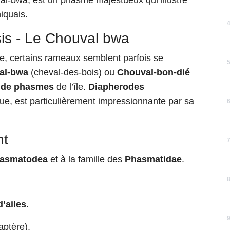
val-bwa, est un phasme majestueux qui illustre
iquais.
is - Le Chouval bwa
ue, certains rameaux semblent parfois se
al-bwa
(cheval-des-bois) ou
Chouval-bon-dié
 de phasmes
de l’île.
Diapherodes
ue, est particulièrement impressionnante par sa
nt
asmatodea
et à la famille des
Phasmatidae
.
’ailes
.
aptère).