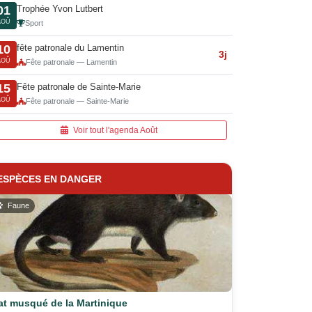
Trophée Yvon Lutbert
01
AOÛ
Sport
fête patronale du Lamentin
10
3j
AOÛ
Fête patronale — Lamentin
Fête patronale de Sainte-Marie
15
AOÛ
Fête patronale — Sainte-Marie
Voir tout l'agenda Août
ESPÈCES EN DANGER
Faune
at musqué de la Martinique