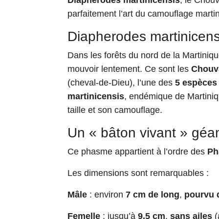
Diapherodes martinicensis
, le Chou
parfaitement l’art du camouflage martin
Diapherodes martinicens
Dans les forêts du nord de la Martiniq
mouvoir lentement. Ce sont les
Chouv
(cheval-de-Dieu), l’une des
5 espèces
martinicensis
, endémique de Martiniq
taille et son camouflage.
Un « bâton vivant » géa
Ce phasme appartient à l’ordre des
Ph
Les dimensions sont remarquables :
Mâle
: environ
7 cm de long
,
pourvu d
Femelle
: jusqu’à
9,5 cm
,
sans ailes
(