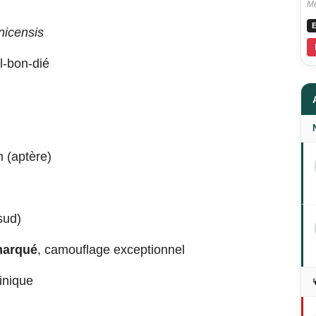
Me
E
nicensis
l-bon-dié
m (aptère)
sud)
marqué
, camouflage exceptionnel
inique