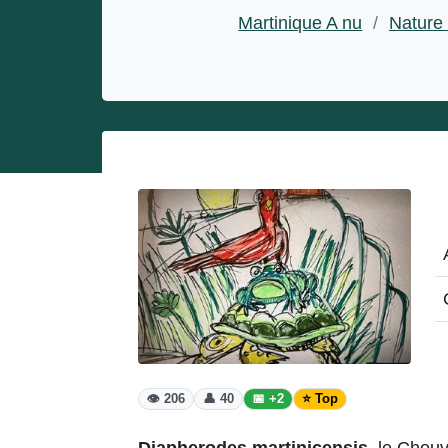
Entrepreneurs
Martinique A nu
/
Nature
Miss et misters
👁️ 206
👤 40
📅 +2
⭐ Top