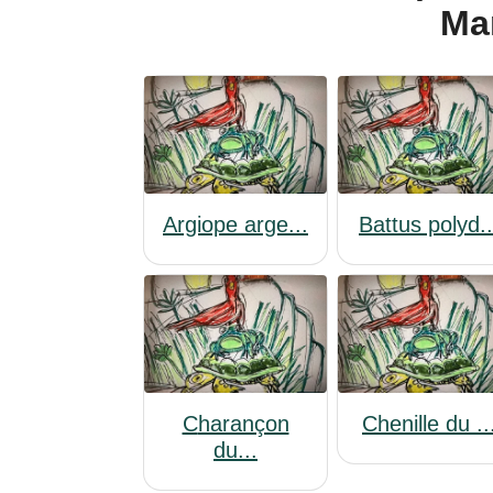
Ma
Argiope arge...
Battus polyd..
Charançon
Chenille du ..
du...