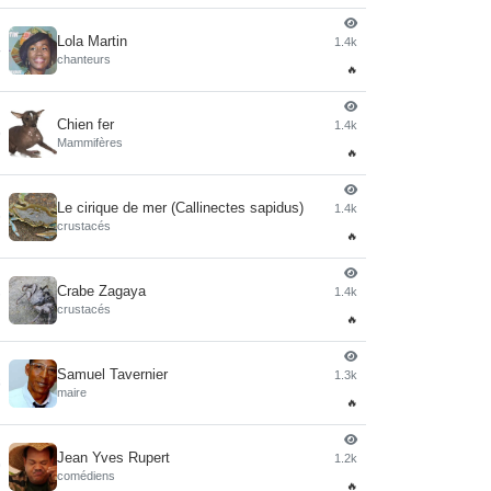
Lola Martin
1.4k
4
chanteurs
🔥
Chien fer
1.4k
5
Mammifères
🔥
Le cirique de mer (Callinectes sapidus)
1.4k
6
crustacés
🔥
Crabe Zagaya
1.4k
7
crustacés
🔥
Samuel Tavernier
1.3k
8
maire
🔥
Jean Yves Rupert
1.2k
9
comédiens
🔥