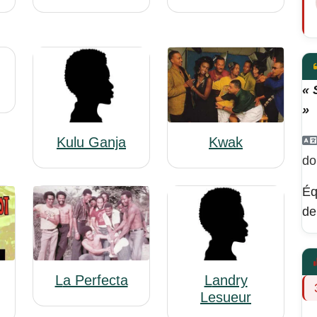
« 
»
Kulu Ganja
Kwak
do
Éq
de
Landry
La Perfecta
Lesueur