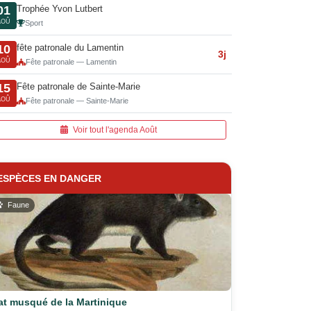
Trophée Yvon Lutbert
01
AOÛ
Sport
fête patronale du Lamentin
10
3j
AOÛ
Fête patronale — Lamentin
Fête patronale de Sainte-Marie
15
AOÛ
Fête patronale — Sainte-Marie
Voir tout l'agenda Août
ESPÈCES EN DANGER
Faune
at musqué de la Martinique