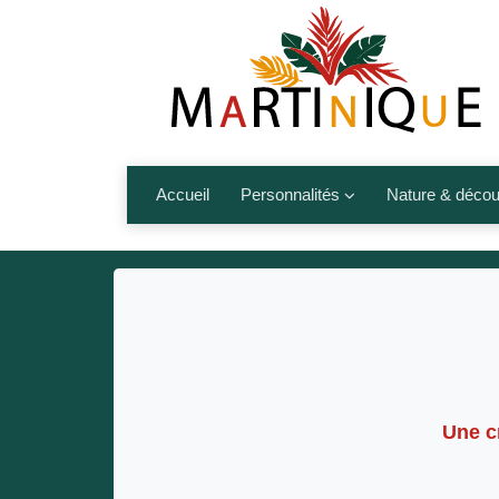
Accueil
Personnalités
Nature & décou
Artistes
Fleurs, fruits,
Médias
Les animaux
Sportifs
Nos plages et î
Politiques
Montagnes et r
Nos écrivains
Une 
Autres talents de l’île