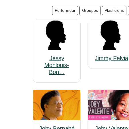
Performeur
Groupes
Plasticiens
Jessy
Jimmy Felvia
Monlouis-
Bon…
Joby Bernabé
Joby Valente