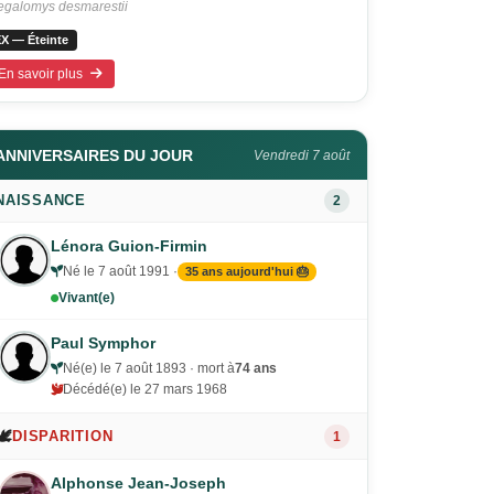
galomys desmarestii
X — Éteinte
En savoir plus
ANNIVERSAIRES DU JOUR
Vendredi 7 août
NAISSANCE
2
Lénora Guion-Firmin
Né le 7 août 1991 ·
35 ans aujourd'hui 🎂
Vivant(e)
Paul Symphor
Né(e) le 7 août 1893 · mort à
74 ans
Décédé(e) le 27 mars 1968
🕊️
DISPARITION
1
Alphonse Jean-Joseph