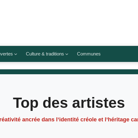
vertes
Culture & traditions
Communes
 légumes
Culte et religions
Musées et lieux culturels
lets
Arts et traditions
Top des artistes
populaires
ivières
Agenda culturel
créativité ancrée dans l’identité créole et l’héritage c