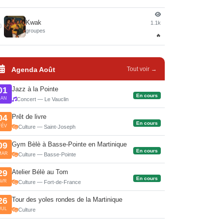
Kwak
1.1k
0
groupes
🔥
Agenda Août
Tout voir →
Jazz à la Pointe
01
En cours
JAN
Concert — Le Vauclin
Prêt de livre
04
En cours
FÉV
Culture — Saint-Joseph
Gym Bèlè à Basse-Pointe en Martinique
09
En cours
MAR
Culture — Basse-Pointe
Atelier Bélè au Tom
29
En cours
AVR
Culture — Fort-de-France
Tour des yoles rondes de la Martinique
26
JUL
Culture