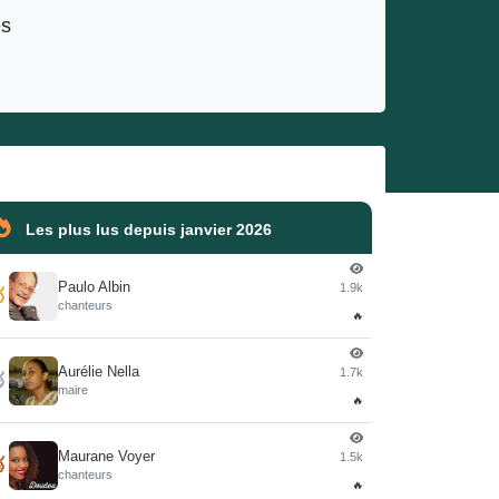
es
Les plus lus depuis janvier 2026
Paulo Albin
1.9k

chanteurs
🔥
Aurélie Nella
1.7k

maire
🔥
Maurane Voyer
1.5k

chanteurs
🔥