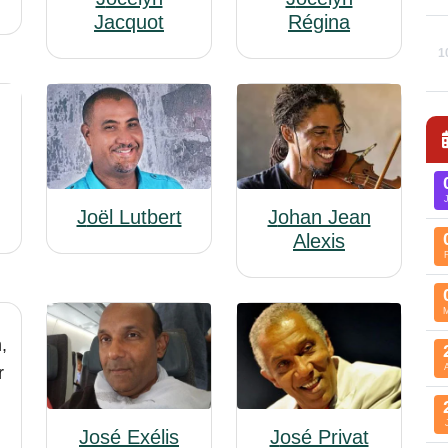
Jacquot
Régina
1
Joël Lutbert
Johan Jean
Alexis
José Exélis
José Privat