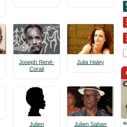
Julia Haley
Joseph René-
Corail
R
Julien
Julien Saban