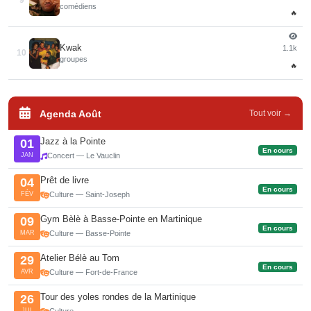
9
comédiens
🔥
Kwak
1.1k
10
groupes
🔥
Agenda Août
Tout voir →
Jazz à la Pointe
01
En cours
JAN
Concert — Le Vauclin
Prêt de livre
04
En cours
FÉV
Culture — Saint-Joseph
Gym Bèlè à Basse-Pointe en Martinique
09
En cours
MAR
Culture — Basse-Pointe
Atelier Bélè au Tom
29
En cours
AVR
Culture — Fort-de-France
Tour des yoles rondes de la Martinique
26
JUL