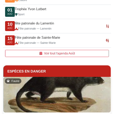
Culture
Trophée Yvon Lutbert
01
AOÛ
Sport
fête patronale du Lamentin
10
1j
AOÛ
Fête patronale — Lamentin
Fête patronale de Sainte-Marie
15
6j
AOÛ
Fête patronale — Sainte-Marie
Voir tout l'agenda Août
ESPÈCES EN DANGER
Faune