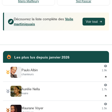
Mario Malfleury
Ted Rascar
Découvrez la liste complète des
Voile
Voir tout
martiniquais
Les plus lus depuis janvier 2026
Paulo Albin
1.9k
🥇
chanteurs
🔥
Aurélie Nella
1.7k
🥈
maire
🔥
Maurane Voyer
1.5k
🥉