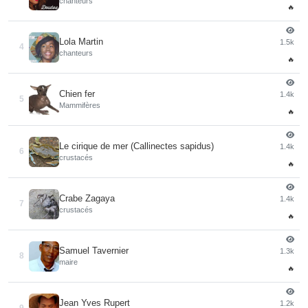
chanteurs
🔥
Lola Martin
1.5k
4
chanteurs
🔥
Chien fer
1.4k
5
Mammifères
🔥
Le cirique de mer (Callinectes sapidus)
1.4k
6
crustacés
🔥
Crabe Zagaya
1.4k
7
crustacés
🔥
Samuel Tavernier
1.3k
8
maire
🔥
Jean Yves Rupert
1.2k