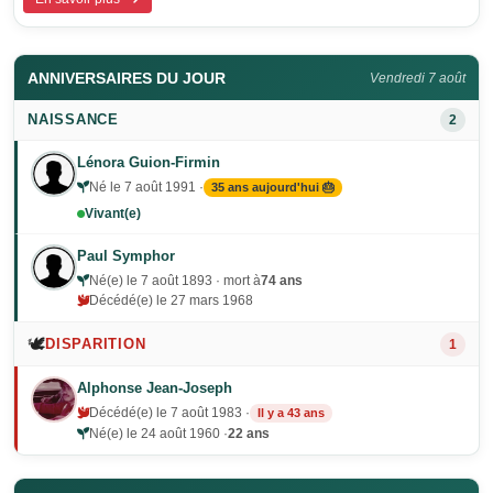
ANNIVERSAIRES DU JOUR
Vendredi 7 août
NAISSANCE
2
Lénora Guion-Firmin
Né le 7 août 1991 ·
35 ans aujourd'hui 🎂
Vivant(e)
Paul Symphor
Né(e) le 7 août 1893 · mort à
74 ans
Décédé(e) le 27 mars 1968
🕊️
DISPARITION
1
Alphonse Jean-Joseph
Décédé(e) le 7 août 1983 ·
Il y a 43 ans
Né(e) le 24 août 1960 ·
22 ans