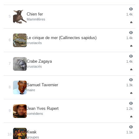
Chien fer
1.4k
5
Mammifères
🔥
Le cirique de mer (Callinectes sapidus)
1.4k
6
crustacés
🔥
Crabe Zagaya
1.4k
7
crustacés
🔥
Samuel Tavernier
1.3k
8
maire
🔥
Jean Yves Rupert
1.2k
9
comédiens
🔥
Kwak
1.1k
10
groupes