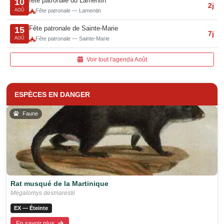
fête patronale du Lamentin
10
2j
AOÛ
Fête patronale — Lamentin
Fête patronale de Sainte-Marie
15
7j
AOÛ
Fête patronale — Sainte-Marie
Voir tout l'agenda Août
ESPÈCES EN DANGER
Faune
Rat musqué de la Martinique
Megalomys desmarestii
EX — Éteinte
En savoir plus