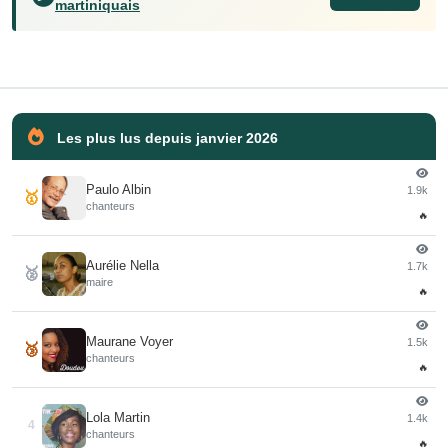
martiniquais
Les plus lus depuis janvier 2026
Paulo Albin
1.9k
🥇
chanteurs
🔥
Aurélie Nella
1.7k
🥈
maire
🔥
Maurane Voyer
1.5k
🥉
chanteurs
🔥
Lola Martin
1.4k
4
chanteurs
🔥