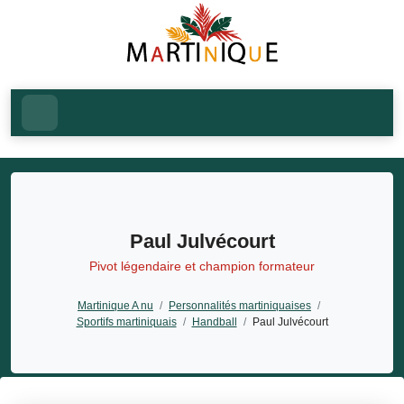
Paul Julvécourt
Pivot légendaire et champion formateur
Martinique A nu
/
Personnalités martiniquaises
/
Sportifs martiniquais
/
Handball
/
Paul Julvécourt