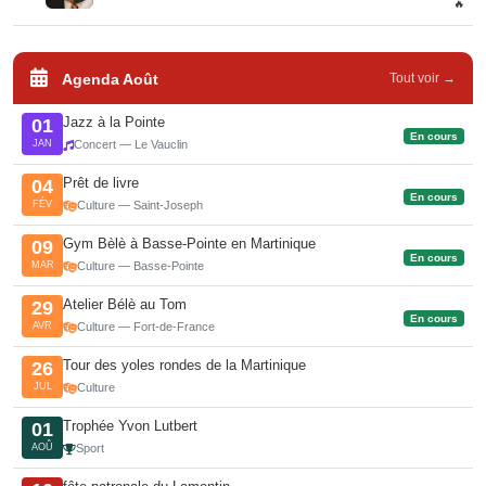
🔥
Agenda Août
Tout voir →
Jazz à la Pointe
01
En cours
JAN
Concert — Le Vauclin
Prêt de livre
04
En cours
FÉV
Culture — Saint-Joseph
Gym Bèlè à Basse-Pointe en Martinique
09
En cours
MAR
Culture — Basse-Pointe
Atelier Bélè au Tom
29
En cours
AVR
Culture — Fort-de-France
Tour des yoles rondes de la Martinique
26
JUL
Culture
Trophée Yvon Lutbert
01
AOÛ
Sport