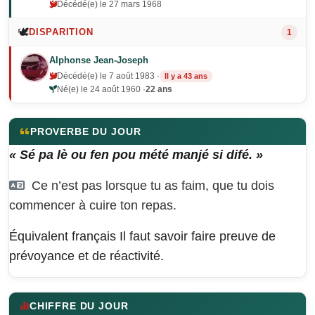
Décédé(e) le 27 mars 1968
🕊️
DISPARITION
1
Alphonse Jean-Joseph
Décédé(e) le 7 août 1983 ·
Il y a 43 ans
Né(e) le 24 août 1960 ·
22 ans
PROVERBE DU JOUR
« Sé pa lè ou fen pou mété manjé si difé. »
Ce n’est pas lorsque tu as faim, que tu dois
commencer à cuire ton repas.
Équivalent français
Il faut savoir faire preuve de
prévoyance et de réactivité.
CHIFFRE DU JOUR