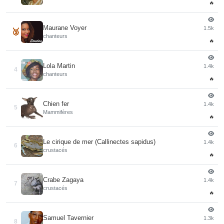
🔥
Maurane Voyer
1.5k
🥉
chanteurs
🔥
Lola Martin
1.4k
4
chanteurs
🔥
Chien fer
1.4k
5
Mammifères
🔥
Le cirique de mer (Callinectes sapidus)
1.4k
6
crustacés
🔥
Crabe Zagaya
1.4k
7
crustacés
🔥
Samuel Tavernier
1.3k
8