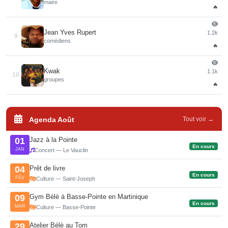
maire
🔥
Jean Yves Rupert
1.2k
9
comédiens
🔥
Kwak
1.1k
10
groupes
🔥
Agenda Août
Tout voir →
Jazz à la Pointe
01
En cours
JAN
Concert — Le Vauclin
Prêt de livre
04
En cours
FÉV
Culture — Saint-Joseph
Gym Bèlè à Basse-Pointe en Martinique
09
En cours
MAR
Culture — Basse-Pointe
Atelier Bélè au Tom
29