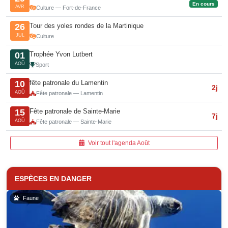
En cours
AVR
Culture — Fort-de-France
Tour des yoles rondes de la Martinique
26
JUL
Culture
Trophée Yvon Lutbert
01
AOÛ
Sport
fête patronale du Lamentin
10
2j
AOÛ
Fête patronale — Lamentin
Fête patronale de Sainte-Marie
15
7j
AOÛ
Fête patronale — Sainte-Marie
Voir tout l'agenda Août
ESPÈCES EN DANGER
Faune