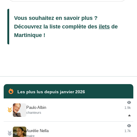
Vous souhaitez en savoir plus ?
Découvrez la liste complète des
ilets
de
Martinique !
Les plus lus depuis janvier 2026
Paulo Albin
1.9k
🥇
chanteurs
🔥
Aurélie Nella
1.7k
🥈
maire