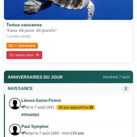
Tortue caouanne
"Kawa, tôti jaune, tôti grand'lo"
Caretta caretta
VU — Vulnérable
En savoir plus
ANNIVERSAIRES DU JOUR
Vendredi 7 août
NAISSANCE
2
Lénora Guion-Firmin
Né le 7 août 1991 ·
35 ans aujourd'hui 🎂
Vivant(e)
Paul Symphor
Né(e) le 7 août 1893 · mort à
74 ans