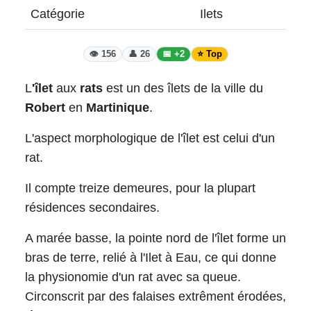
Catégorie
Ilets
👁️ 156
👤 26
📅 +2
⭐ Top
L
'îlet
aux
rats
est un des îlets de la ville du
Robert
en
Martinique
.
L'aspect morphologique de l'îlet est celui d'un
rat.
Il compte treize demeures, pour la plupart
résidences secondaires.
A marée basse, la pointe nord de l'îlet forme un
bras de terre, relié à l'Ilet à Eau, ce qui donne
la physionomie d'un rat avec sa queue.
Circonscrit par des falaises extrêment érodées,