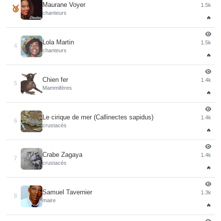
Maurane Voyer
1.5k
🥉
chanteurs
🔥
Lola Martin
1.5k
4
chanteurs
🔥
Chien fer
1.4k
5
Mammifères
🔥
Le cirique de mer (Callinectes sapidus)
1.4k
6
crustacés
🔥
Crabe Zagaya
1.4k
7
crustacés
🔥
Samuel Tavernier
1.3k
8
maire
🔥