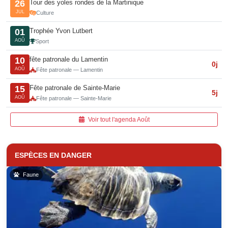
Tour des yoles rondes de la Martinique
26
JUL
Culture
Trophée Yvon Lutbert
01
AOÛ
Sport
fête patronale du Lamentin
10
0j
AOÛ
Fête patronale — Lamentin
Fête patronale de Sainte-Marie
15
5j
AOÛ
Fête patronale — Sainte-Marie
Voir tout l'agenda Août
ESPÈCES EN DANGER
Faune