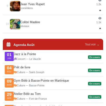
Jean Yves Rupert
1.2k
9
comédiens
🔥
Colibri Madére
1.1k
10
oiseaux
🔥
Agenda Août
Tout voir →
Jazz à la Pointe
01
En cours
JAN
Concert — Le Vauclin
Prêt de livre
04
En cours
FÉV
Culture — Saint-Joseph
Gym Bèlè à Basse-Pointe en Martinique
09
En cours
MAR
Culture — Basse-Pointe
Atelier Bélè au Tom
29
En cours
AVR
Culture — Fort-de-France