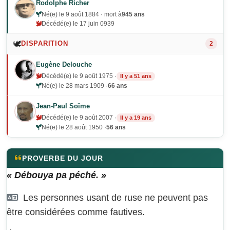
Rodolphe Richer
Né(e) le 9 août 1884 · mort à
945 ans
Décédé(e) le 17 juin 0939
🕊️
DISPARITION
2
Eugène Delouche
Décédé(e) le 9 août 1975 ·
Il y a 51 ans
Né(e) le 28 mars 1909 ·
66 ans
Jean-Paul Soïme
Décédé(e) le 9 août 2007 ·
Il y a 19 ans
Né(e) le 28 août 1950 ·
56 ans
PROVERBE DU JOUR
« Débouya pa péché. »
Les personnes usant de ruse ne peuvent pas
être considérées comme fautives.