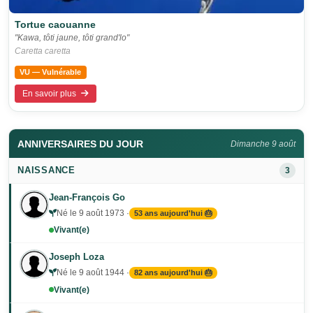
Tortue caouanne
"Kawa, tôti jaune, tôti grand'lo"
Caretta caretta
VU — Vulnérable
En savoir plus
ANNIVERSAIRES DU JOUR
Dimanche 9 août
NAISSANCE
3
Jean-François Go
Né le 9 août 1973 ·
53 ans aujourd'hui 🎂
Vivant(e)
Joseph Loza
Né le 9 août 1944 ·
82 ans aujourd'hui 🎂
Vivant(e)