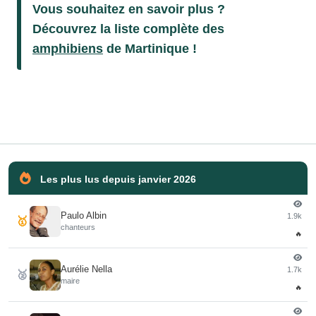
Vous souhaitez en savoir plus ?
Découvrez la liste complète des
amphibiens
de Martinique !
Les plus lus depuis janvier 2026
Paulo Albin
1.9k
🥇
chanteurs
🔥
Aurélie Nella
1.7k
🥈
maire
🔥