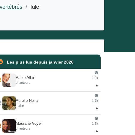
nvertébrés
/
Iule
Les plus lus depuis janvier 2026
Paulo Albin
1.9k

chanteurs
🔥
Aurélie Nella
1.7k

maire
🔥
Maurane Voyer
1.5k

chanteurs
🔥