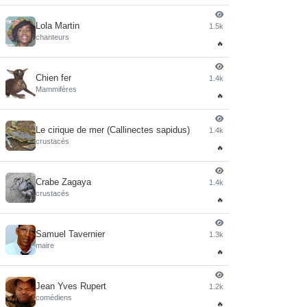
Lola Martin
1.5k
4
chanteurs
🔥
Chien fer
1.4k
5
Mammifères
🔥
Le cirique de mer (Callinectes sapidus)
1.4k
6
crustacés
🔥
Crabe Zagaya
1.4k
7
crustacés
🔥
Samuel Tavernier
1.3k
8
maire
🔥
Jean Yves Rupert
1.2k
9
comédiens
🔥