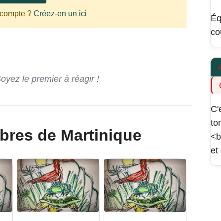
 compte ?
Créez-en un ici
Éq
co
ez le premier à réagir !
C'
to
tebres de Martinique
<b
et