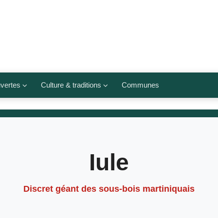
vertes
Culture & traditions
Communes
 légumes
Culte et religions
Musées et lieux culturels
lets
Arts et traditions
Iule
populaires
ivières
Agenda culturel
Discret géant des sous-bois martiniquais