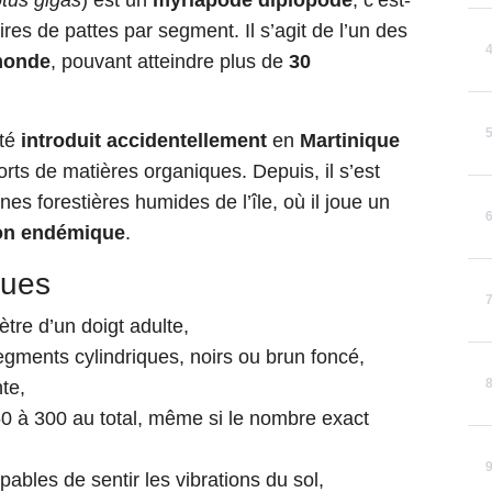
ptus gigas
) est un
myriapode diplopode
, c’est-
res de pattes par segment. Il s’agit de l’un des
onde
, pouvant atteindre plus de
30
été
introduit accidentellement
en
Martinique
orts de matières organiques. Depuis, il s’est
es forestières humides de l’île, où il joue un
on endémique
.
ques
ètre d’un doigt adulte,
egments cylindriques, noirs ou brun foncé,
te,
50 à 300 au total, même si le nombre exact
apables de sentir les vibrations du sol,