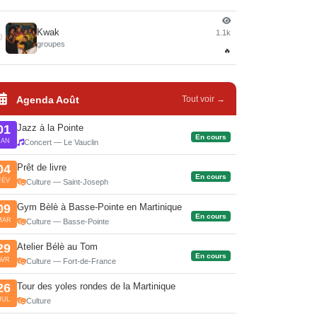
Kwak
1.1k
0
groupes
🔥
Agenda Août
Tout voir →
Jazz à la Pointe
01
En cours
JAN
Concert — Le Vauclin
Prêt de livre
04
En cours
FÉV
Culture — Saint-Joseph
Gym Bèlè à Basse-Pointe en Martinique
09
En cours
MAR
Culture — Basse-Pointe
Atelier Bélè au Tom
29
En cours
AVR
Culture — Fort-de-France
Tour des yoles rondes de la Martinique
26
JUL
Culture