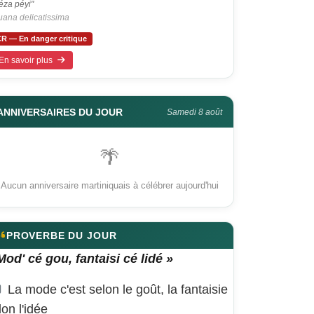
éza péyi"
uana delicatissima
R — En danger critique
En savoir plus
ANNIVERSAIRES DU JOUR
Samedi 8 août
🌴
Aucun anniversaire martiniquais à célébrer aujourd'hui
PROVERBE DU JOUR
Mod' cé gou, fantaisi cé lidé »
La mode c'est selon le goût, la fantaisie
lon l'idée