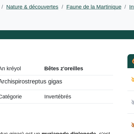
/
Nature & découvertes
/
Faune de la Martinique
/
I
An kréyol
Bêtes z'oreilles

Archispirostreptus gigas
Catégorie
Invertébrés

