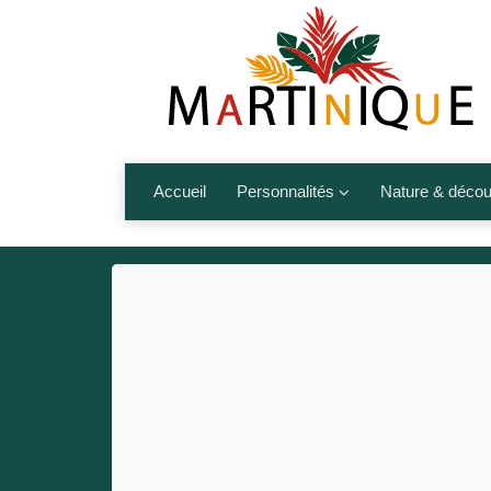
Accueil
Personnalités
Nature & décou
Artistes
Fleurs, fruits,
Médias
Les animaux
Sportifs
Nos plages et î
Politiques
Montagnes et r
Nos écrivains
Autres talents de l’île