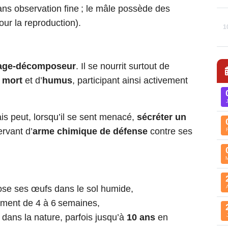
 sans observation fine ; le mâle possède des
ur la reproduction).
1
age-décomposeur
. Il se nourrit surtout de
 mort
et d’
humus
, participant ainsi activement
ais peut, lorsqu’il se sent menacé,
sécréter un
ervant d’
arme chimique de défense
contre ses
pose ses œufs dans le sol humide,
ement de 4 à 6 semaines,
dans la nature, parfois jusqu’à
10 ans
en