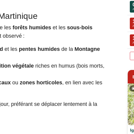
 Martinique
e les
forêts humides
et les
sous-bois
t observé :
d
et les
pentes humides
de la
Montagne
ion végétale
riches en humus (bois morts,
icaux
ou
zones horticoles
, en lien avec les
jour, préférant se déplacer lentement à la
I