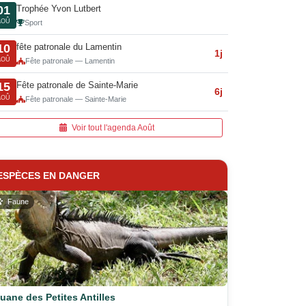
Trophée Yvon Lutbert
01
AOÛ
Sport
fête patronale du Lamentin
10
1j
AOÛ
Fête patronale — Lamentin
Fête patronale de Sainte-Marie
15
6j
AOÛ
Fête patronale — Sainte-Marie
Voir tout l'agenda Août
ESPÈCES EN DANGER
Faune
guane des Petites Antilles