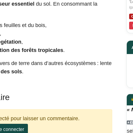
"L
eur essentiel
du sol. En consommant la
Ig
C
 feuilles et du bois,
,
gétation
,
ion des forêts tropicales
.
vers de terre dans d’autres écosystèmes : lente
e des sols
.
ire
« 
ecté pour laisser un commentaire.
e connecter
se