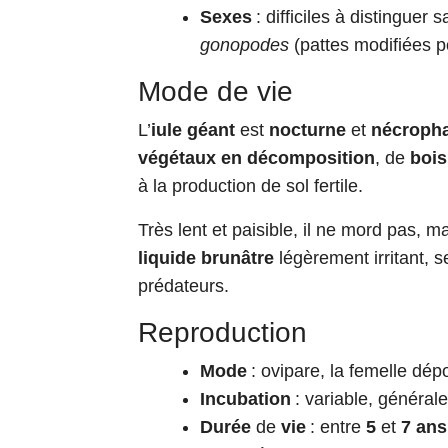
Sexes
: difficiles à distinguer
gonopodes
(pattes modifiées po
Mode de vie
L’
iule géant
est
nocturne
et
nécroph
végétaux en décomposition
, de
bois
à la production de sol fertile.
Très lent et paisible, il ne mord pas, m
liquide brunâtre
légèrement irritant, s
prédateurs.
Reproduction
Mode
: ovipare, la femelle dé
Incubation
: variable, général
Durée
de
vie
: entre
5
et
7 ans