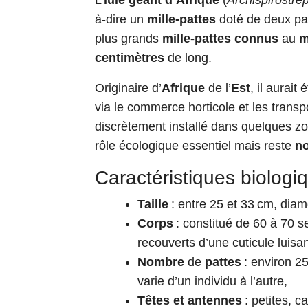
L’
iule géant d’Afrique
(
Archispirostre
à-dire un
mille-pattes
doté de deux pai
plus grands
mille-pattes connus
au
m
centimètres
de long.
Originaire d’
Afrique
de l’
Est
, il aurait 
via le commerce horticole et les transp
discrètement installé dans quelques zon
rôle écologique essentiel mais reste
n
Caractéristiques biologi
Taille
: entre 25 et 33 cm, diam
Corps
: constitué de 60 à 70 s
recouverts d’une cuticule luisan
Nombre
de
pattes
: environ 2
varie d’un individu à l’autre,
Têtes et antennes
: petites, c