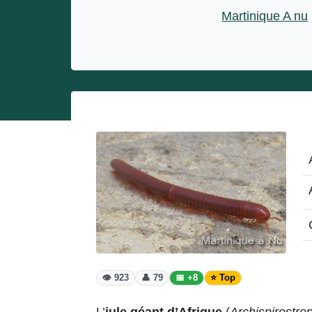
Entrepreneurs
Martinique A nu
Miss et misters
👁️ 923
👤 79
📅 +8
⭐ Top