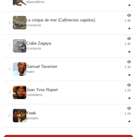
Mammifères
🔥
Le cirique de mer (Callinectes sapidus)
1.4k
6
crustacés
🔥
Crabe Zagaya
1.4k
7
crustacés
🔥
Samuel Tavernier
1.3k
8
maire
🔥
Jean Yves Rupert
1.2k
9
comédiens
🔥
Kwak
1.1k
10
groupes
🔥