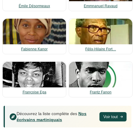
Émile Désormeaux
Emmnanuel Ravaud
Fabienne Kanor
Félix-Hilaire Fort…
Françoise Ega
Frantz Fanon
Découvrez la liste complète des
Nos
Voir tout
écrivains martiniquais