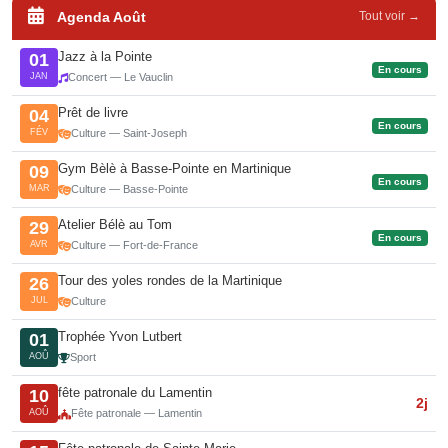
Agenda Août
Tout voir →
Jazz à la Pointe
01
En cours
JAN
Concert — Le Vauclin
Prêt de livre
04
En cours
FÉV
Culture — Saint-Joseph
Gym Bèlè à Basse-Pointe en Martinique
09
En cours
MAR
Culture — Basse-Pointe
Atelier Bélè au Tom
29
En cours
AVR
Culture — Fort-de-France
Tour des yoles rondes de la Martinique
26
JUL
Culture
Trophée Yvon Lutbert
01
AOÛ
Sport
fête patronale du Lamentin
10
2j
AOÛ
Fête patronale — Lamentin