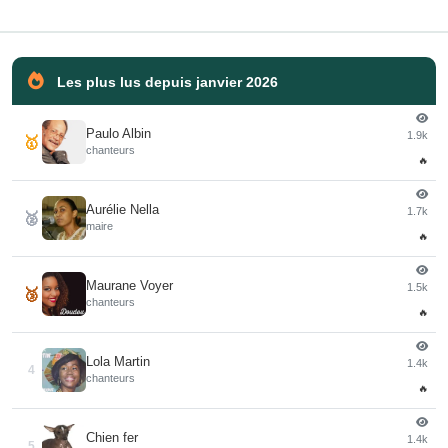
Les plus lus depuis janvier 2026
Paulo Albin
1.9k
🥇
chanteurs
🔥
Aurélie Nella
1.7k
🥈
maire
🔥
Maurane Voyer
1.5k
🥉
chanteurs
🔥
Lola Martin
1.4k
4
chanteurs
🔥
Chien fer
1.4k
5