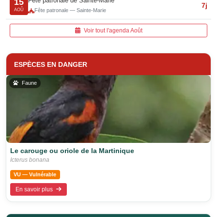
Fête patronale de Sainte-Marie
15
7j
AOÛ
Fête patronale — Sainte-Marie
Voir tout l'agenda Août
ESPÈCES EN DANGER
Faune
Le carouge ou oriole de la Martinique
Icterus bonana
VU — Vulnérable
En savoir plus