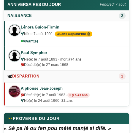
ANNIVERSAIRES DU JOUR
Vendredi 7 août
NAISSANCE
2
Lénora Guion-Firmin
Né le 7 août 1991 ·
35 ans aujourd'hui 🎂
Vivant(e)
Paul Symphor
Né(e) le 7 août 1893 · mort à
74 ans
Décédé(e) le 27 mars 1968
🕊️
DISPARITION
1
Alphonse Jean-Joseph
Décédé(e) le 7 août 1983 ·
Il y a 43 ans
Né(e) le 24 août 1960 ·
22 ans
PROVERBE DU JOUR
« Sé pa lè ou fen pou mété manjé si difé. »